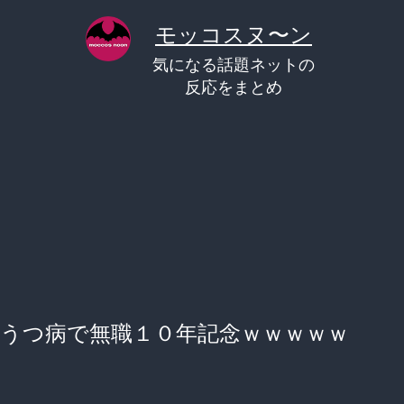
コ
モッコスヌ〜ン
ン
気になる話題ネットの
テ
反応をまとめ
ン
ツ
へ
ス
キ
ッ
プ
うつ病で無職１０年記念ｗｗｗｗｗ