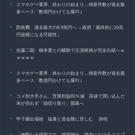
スマホゲー業界、終わりの始まり…倒産件数が過去最
多ペース「数億円かけても爆ﾀﾋ」
防衛費、過去最大の8.9兆円へ →政府「最終的に10兆
円規模になる可能性」
佐藤二朗、橋本愛との騒動で主演映画が完全白紙へｗ
ｗｗｗｗ
スマホゲー業界、終わりの始まり…倒産件数が過去最
多ペース「数億円かけても爆ﾀﾋ」
コメ卸大手さん、営業利益83％減 高値で買い込んだ
米が売れず「損切り祭り」開幕へ
甲子園出場校 猛暑と資金難に苦しむ [8/8]
「神聖なる場所です」靖国神社、境内におけるコスプ