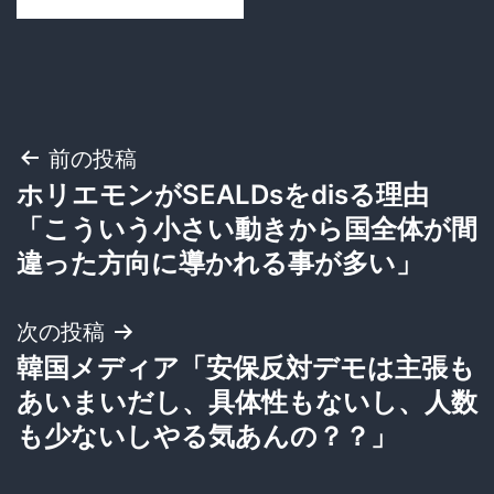
投
前の投稿
ホリエモンがSEALDsをdisる理由
稿
「こういう小さい動きから国全体が間
ナ
違った方向に導かれる事が多い」
ビ
次の投稿
ゲ
韓国メディア「安保反対デモは主張も
あいまいだし、具体性もないし、人数
ー
も少ないしやる気あんの？？」
シ