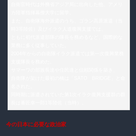
自衛官時代は外務省アジア局に出向した他、アメリ
カ陸軍指揮幕僚大学に留学。
また、自衛隊海外派遣のうち、ゴラン高原派遣（当
時3等陸佐）及びイラク人道復興支援では、
ともに初代派遣部隊の隊長を務めるなど、国際的な
業務に多く従事していた。
2004年からの自衛隊イラク派遣では第一次復興業務
支援隊長を務めた。
サマーワの部族長達や住民達と信頼関係を築き、
自衛隊が架けた最初の橋は「SATO BRIDGE」と命
名された。
同時期に派遣されていた第1次イラク復興支援群の群
長は番匠幸一郎1等陸佐（当時）。
今の日本に必要な政治家