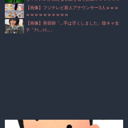
ｗｗｗｗ
【画像】フジテレビ新人アナウンサー3人ｗｗｗ
ｗｗｗｗｗｗｗｗｗｗ
【画像】美容師「…手は尽くしました」陰キャ女
子「ｱｯ…ｯｽ…」