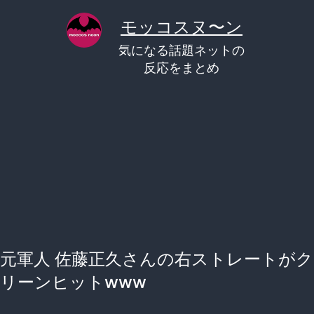
コ
モッコスヌ〜ン
ン
気になる話題ネットの
テ
反応をまとめ
ン
ツ
へ
ス
キ
ッ
プ
元軍人 佐藤正久さんの右ストレートがク
リーンヒットwww