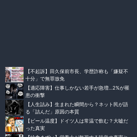
【不起訴】田久保前市長、学歴詐称も「嫌疑不
十分」で無罪放免
【適応障害】仕事しかない若手が急増…2%が罹
患の衝撃
【人生詰み】生まれた瞬間から？ネット民が語
る「詰んだ」原因の本質
【ビール温度】ドイツ人は常温で飲む？大嘘だ
った真実