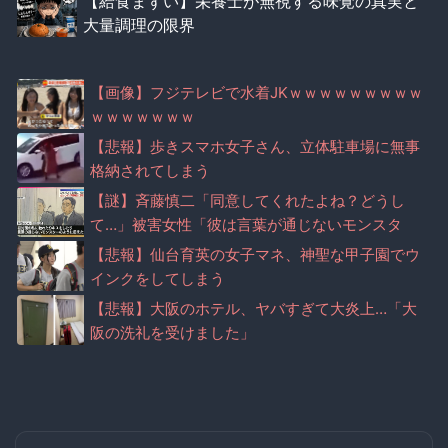
【給食まずい】栄養士が無視する味覚の真実と
大量調理の限界
【画像】フジテレビで水着JKｗｗｗｗｗｗｗｗｗ
ｗｗｗｗｗｗｗ
【悲報】歩きスマホ女子さん、立体駐車場に無事
格納されてしまう
【謎】斉藤慎二「同意してくれたよね？どうし
て…」被害女性「彼は言葉が通じないモンスタ
ー」
【悲報】仙台育英の女子マネ、神聖な甲子園でウ
インクをしてしまう
【悲報】大阪のホテル、ヤバすぎて大炎上…「大
阪の洗礼を受けました」