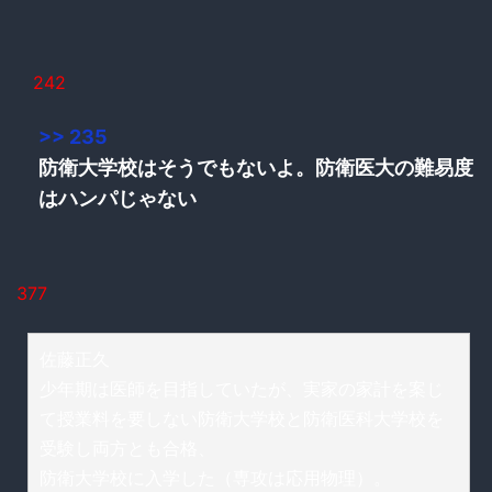
242
>> 235
防衛大学校はそうでもないよ。防衛医大の難易度
はハンパじゃない
377
佐藤正久
少年期は医師を目指していたが、実家の家計を案じ
て授業料を要しない防衛大学校と防衛医科大学校を
受験し両方とも合格、
防衛大学校に入学した（専攻は応用物理）。