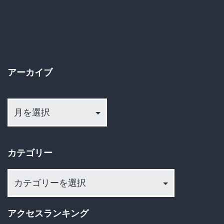
ョ
ン
アーカイブ
ア
ー
カ
イ
カテゴリー
ブ
カ
テ
ゴ
アクセスランキング
リ