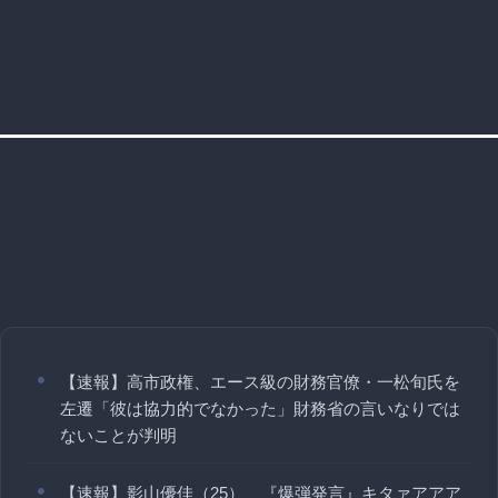
【速報】高市政権、エース級の財務官僚・一松旬氏を
左遷「彼は協力的でなかった」財務省の言いなりでは
ないことが判明
【速報】影山優佳（25）、『爆弾発言』キタァアアア