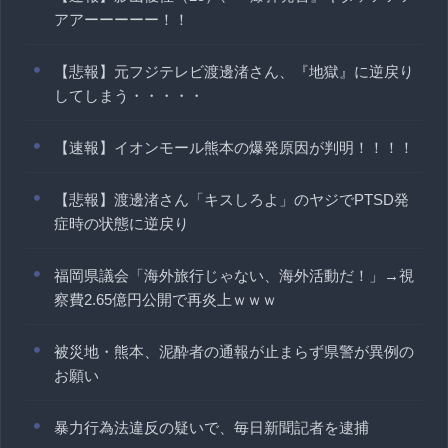
アアーーーーー！！
【悲報】元フジテレビ渡邊渚さん、『地獄』に逆戻り
してしまう・・・・・
【速報】イオンモール熊本の爆発原因が判明！！！！
【悲報】渡邊渚さん「キスしろよ」のヤジでPTSD発
症時の状態に逆戻り
福岡県議会「海外旅行じゃない、海外活動だ！」→視
察費2.65億円公開で再炎上ｗｗｗ
被災地・熊本、泥酔者の通報が止まらず県警が異例の
お願い
暴力行為法違反の疑いで、毎日新聞記者を逮捕