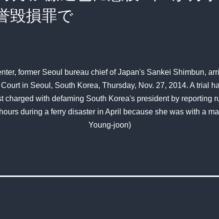
誉毀損罪で
nter, former Seoul bureau chief of Japan's Sankei Shimbun, arr
t Court in Seoul, South Korea, Thursday, Nov. 27, 2014. A trial h
t charged with defaming South Korea's president by reporting 
hours during a ferry disaster in April because she was with a 
Young-joon)