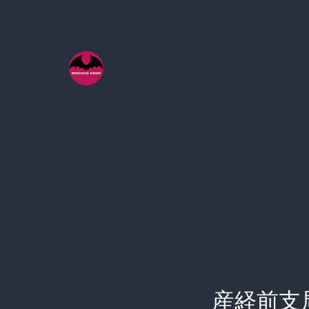
コ
ン
テ
ン
ツ
へ
ス
キ
ッ
プ
産経前支