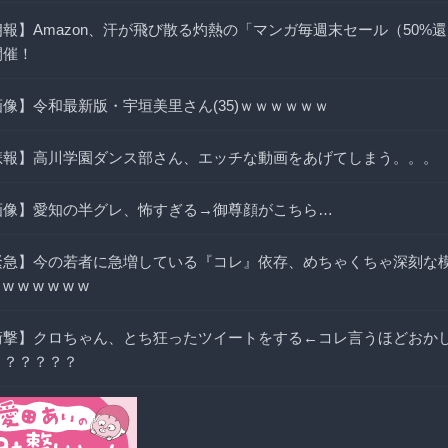
朗報】Amazon、汗が飛び散る灼熱の「マンガ毎週末セール（50%
開催！
画像】令和最新版・宇垣美里さん(35)ｗｗｗｗｗｗ
悲報】高川学園ダンス部さん、エッチな動画をあげてしまう。。。
画像】愛知の半グレ、怖すぎる→御尊顔がこちら…
緊急】今の若者に急増している『コレ』依存、めちゃくちゃ深刻な模
 w w w w w w
衝撃】クロちゃん、とち狂ったツイートをする←コレ言うほどおか
？？？？？？