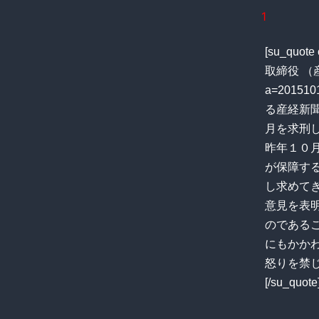
1
[su_q
取締役 （産経新
a=2015
る産経新
月を求刑
昨年１０
が保障す
し求めて
意見を表
のである
にもかか
怒りを禁
[/su_quote