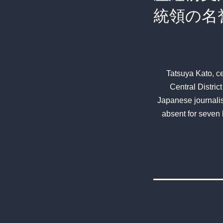
統領の名
Tatsuya Kato, ce
Central Distric
Japanese journalis
absent for seven 