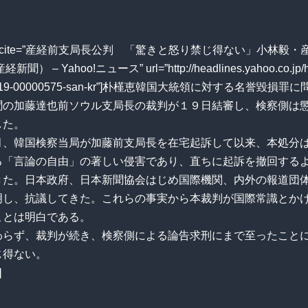
uote cite=”産経前支局長公判 「驚きと怒り禁じ得ない」小林毅
聞） – Yahoo!ニュース” url=”http://headlines.yahoo.co.jp/h
1019-00000575-san-kr”]朴槿恵韓国大統領に対する名誉毀損罪
聞の加藤達也前ソウル支局長の裁判が１９日結審し、検察側は
した。
月、韓国検察当局が加藤前支局長を在宅起訴して以来、本処分
る「言論の自由」の著しい侵害であり、直ちに起訴を撤回する
きた。日本政府、日本新聞協会はじめ国際機関、内外の報道団
明し、抗議してきた。これらの事実から本裁判が国際常識とか
ことは明白である。
わらず、裁判が続き、検察側による論告求刑にまで至ったこと
じ得ない。
]