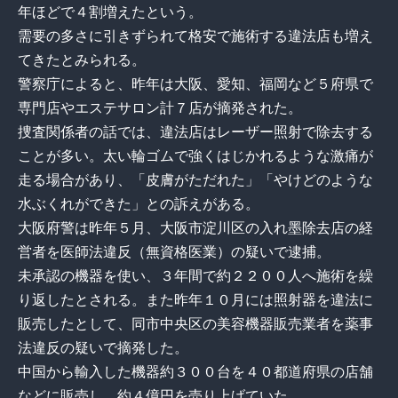
年ほどで４割増えたという。
需要の多さに引きずられて格安で施術する違法店も増え
てきたとみられる。
警察庁によると、昨年は大阪、愛知、福岡など５府県で
専門店やエステサロン計７店が摘発された。
捜査関係者の話では、違法店はレーザー照射で除去する
ことが多い。太い輪ゴムで強くはじかれるような激痛が
走る場合があり、「皮膚がただれた」「やけどのような
水ぶくれができた」との訴えがある。
大阪府警は昨年５月、大阪市淀川区の入れ墨除去店の経
営者を医師法違反（無資格医業）の疑いで逮捕。
未承認の機器を使い、３年間で約２２００人へ施術を繰
り返したとされる。また昨年１０月には照射器を違法に
販売したとして、同市中央区の美容機器販売業者を薬事
法違反の疑いで摘発した。
中国から輸入した機器約３００台を４０都道府県の店舗
などに販売し、約４億円を売り上げていた。