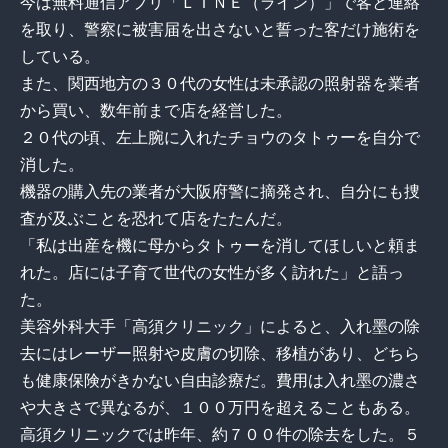
今は無料通信アプリ「ＬＩＮＥ（ライン）」で客と連絡
を取り、警察に被害届を出さないと誓った客だけ施術を
している。
また、関西地方の３０代の女性は未承認の照射器を業者
から買い、数年前まで店を経営した。
２０代の頃、左上腕に入れたチョウのタトゥーを自分で
消した。
機器の購入先の業者が大阪府警に摘発され、自分にも捜
査が及ぶことを恐れて店をたたんだ。
「私は出産を機に母からタトゥーを消してほしいと頼ま
れた。店には子育て世代の女性が多く訪れた」と語っ
た。
美容外科大手「高須クリニック」によると、入れ墨の除
去にはレーザー照射や皮膚の切除、移植があり、どちら
も健康保険がきかない自由診療だ。費用は入れ墨の濃さ
や大きさで異なるが、１００万円を超えることもある。
高須クリニックでは昨年、約７００件の除去をした。５