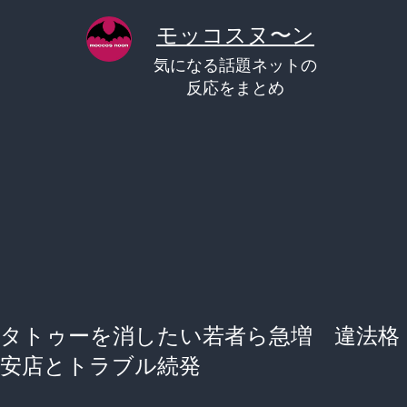
コ
モッコスヌ〜ン
ン
気になる話題ネットの
テ
反応をまとめ
ン
ツ
へ
ス
キ
ッ
プ
タトゥーを消したい若者ら急増 違法格
安店とトラブル続発