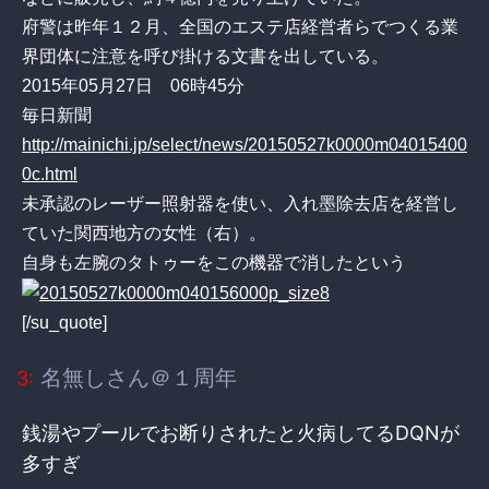
府警は昨年１２月、全国のエステ店経営者らでつくる業
界団体に注意を呼び掛ける文書を出している。
2015年05月27日 06時45分
毎日新聞
http://mainichi.jp/select/news/20150527k0000m04015400
0c.html
未承認のレーザー照射器を使い、入れ墨除去店を経営し
ていた関西地方の女性（右）。
自身も左腕のタトゥーをこの機器で消したという
[/su_quote]
名無しさん＠１周年
3:
銭湯やプールでお断りされたと火病してるDQNが
多すぎ