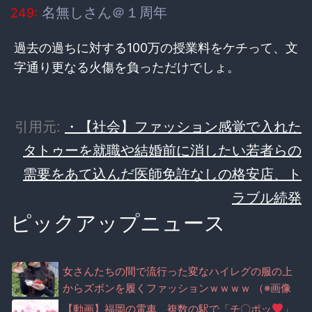
名無しさん＠１周年
249:
過去の過ちに対する100万の授業料をケチって、文
字通り更なる火傷を負っただけでしょ。
引用元:
・【社会】ファッション感覚で入れた
タトゥーを就職や結婚前に消したい若者らの
需要をあて込んだ医師免許なしの格安店、ト
ラブル続発
ピックアップニュース
女さんたちの間で流行った変なハイレグの服の上
からズボンを履くファッションｗｗｗｗ （※画像
あり）
【動画】福岡の電車、複数の駅で「チ〇ポッ
」