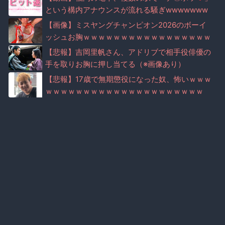
という構内アナウンスが流れる騒ぎwwwwwww
ww
【画像】ミスヤングチャンピオン2026のボーイ
ッシュお胸ｗｗｗｗｗｗｗｗｗｗｗｗｗｗｗｗｗ
ｗｗｗ
【悲報】吉岡里帆さん、アドリブで相手役俳優の
手を取りお胸に押し当てる（※画像あり）
【悲報】17歳で無期懲役になった奴、怖いｗｗｗ
ｗｗｗｗｗｗｗｗｗｗｗｗｗｗｗｗｗｗｗｗｗ