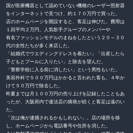
国が医療機器として認めていない機種のレーザー照射器
をインターネットで見つけ、約１７０万円で買った。
店のホームページを開設すると、客足は伸びた。費用は
１回平均２万円。人気歌手グループのメンバーや
有名ファッションモデルのまねをしたという２０～３０
代の女性たちが多く来店した。
「結婚式でウエディングドレスを着たい」「出産したら
子どもとプールに入りたい」と除去を望んだ。
「警察学校に入る前に消したい」という男性もいた。
美容外科で５００万円はかかると言われた客も、４年か
けて５０万円で除去した。
昨夏までは月１００万円の売り上げを記録したこともあ
ったが、大阪府内で違法店の摘発が続くと客足は遠のい
た。
「次は俺が逮捕されるかもしれない」。店の場所を移
し、ホームページから電話番号や住所を消した。