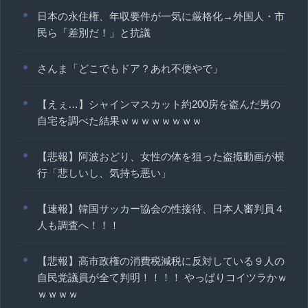
日本の永住権、年収要件が一気に厳格化→外国人・市
民ら「差別だ！」と抗議
さんま「どこでもドア？あれ不便やで」
【えぇ…】シャインマスカット約200房を盗んだ男の
自宅を調べた結果ｗｗｗｗｗｗｗｗ
【悲報】阿波おどり、女性の体を狙った盗撮動画が横
行「悲しいし、気持ち悪い」
【速報】韓国サッカー協会の性接待、日本人審判員４
人も調査へ！！！
【悲報】高市政権の消費税減税に反対している９人の
自民党議員が全て判明！！！！ やっぱりコイツラかｗ
ｗｗｗｗ