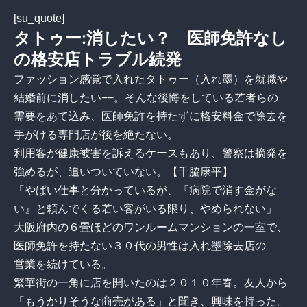
[su_quote]
タトゥー:消したい？ 医師免許なし
の格安店トラブル続発
ファッション感覚で入れたタトゥー（入れ墨）を就職や
結婚前に消したい−−。そんな後悔をしている若者らの
需要をあて込み、医師免許を持たずに格安料金で除去を
手がける専門店が後を絶たない。
利用客が健康被害を訴えるケースもあり、警察は摘発を
強めるが、追いついていない。【千脇康平】
「やばい仕事と分かっているが、『病院で消す金がな
い』と頼んでくる若い客がいる限り、やめられない」
大阪府内の６畳ほどのワンルームマンションの一室で、
医師免許を持たない３０代の男性は入れ墨除去店の
営業を続けている。
繁華街の一角に店を開いたのは２０１０年春。友人から
「もうかりそうな商売がある」と聞き、興味を持った。