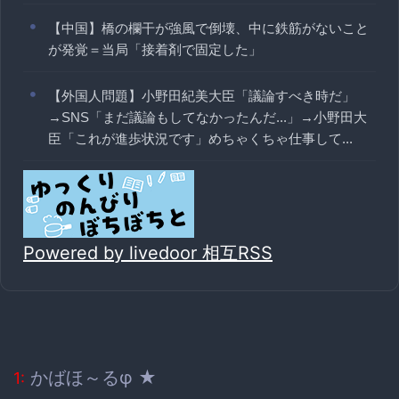
【中国】橋の欄干が強風で倒壊、中に鉄筋がないこと
が発覚＝当局「接着剤で固定した」
【外国人問題】小野田紀美大臣「議論すべき時だ」
→SNS「まだ議論もしてなかったんだ...」→小野田大
臣「これが進歩状況です」めちゃくちゃ仕事して...
Powered by livedoor 相互RSS
かばほ～るφ ★
1: