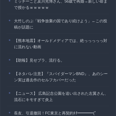
ミッチーこと及川光博さん、56歳で再婚→新しい命ま
で授かるｗｗｗｗｗ
大竹しのぶ「戦争放棄の国であり続けよう」←この投
稿が話題に
【熊本地震】オールドメディアでは、絶っっっっっ対
に流れない動画
【朗報】見せブラ、流行る。
【ネタバレ注意】『スパイダーマンBND』、あのシー
ン実は過去作のセルフカバーだった
【ニュース】 広島記念公園を追い出された左翼さん、
流石にキモすぎて炎上
長友、引退撤回！FC東京と再契約ｷﾀ━━━━(ﾟ