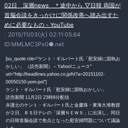
2015/11/03(火) 02:11:05.64
1
ID:MMLMC3Px0●.net
[su_quote cite=”ケント・ギルバート氏「慰安婦に固執お
かしい」 （読売新聞） – Yahoo!ニュース”
url=”http://headlines.yahoo.co.jp/hl?a=20151102-
00050150-yom-pol”]
ケント・ギルバート氏「慰安婦に固執おかしい」
読売新聞 11月2日 23時8分配信
弁護士のケント・ギルバート氏と金慶珠・東海大准教授
が２日、ＢＳ日テレの「深層ＮＥＷＳ」に出演し、同日
の日韓首脳会談で焦点となった慰安婦問題について議論