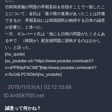
した。
日韓両首脳が問題の早期妥結を目指すことで一致したこ
とについて、金氏は「最小限の進展があったことは評価
できるが、早期妥結には韓国国民が納得する日本の誠意
が必要だ」と述べた。
一方、ギルバート氏は「他にも日韓の問題がたくさんあ
る中で、（韓国が）慰安婦問題に固執するのはおかし
い」と語った。
[/su_quote]
[su_youtube url=”https://www.youtube.com/watch?
v=xPPB6pPbCWE”]http://www.youtube.com/watch?
v=5cUdLPCNGbA[/su_youtube]
2015/11/03(火) 02:12:35.68
2
ID:Ard5R7f50.net
誠意って何かね？