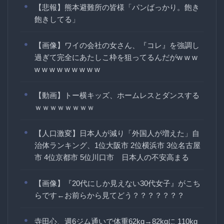
【悲報】熊本避難所の皆様「パンばっかり。飽き
飽きしてる」
【画像】ワイの会社の女さん、『コレ』を強調し
過ぎて完全にあたしこ枠を狙ってるんだがw w w
w w w w w w w w w
【動画】トー横キッズ、ホームレスとダンスする
ｗｗｗｗｗｗｗｗ
【人口激変】日本人が減り「外国人が増えた」自
治体ランキング、1位大阪市 2位横浜市 3位名古屋
市 4位京都市 5位川口市 日本人の不安高まる
【画像】『20代にしか見えない30代女子』がこち
らです←お前らから見てどう？？？？？？？
寺田心、週6ジム通いで体重62kg→82kgに 110kg