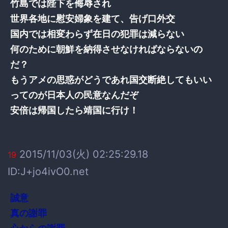
竹島では陛下を侮辱され
世界各地に慰安婦象を建て、告げ口外交
国内では相変わらず在日の犯罪は減らない
何のために朝鮮を納得させなければならないの
だ？
もうアメの思惑がどうであれ国交断絶してもいい
ってのが日本人の民意なんだぞ
安倍は帰国したら靖国に行け！
2015/11/03(火) 02:25:29.18
19
ID:J+jo4ivO0.net
誠意
真の謝罪