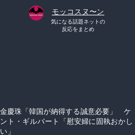
コ
モッコスヌ〜ン
ン
気になる話題ネットの
テ
反応をまとめ
ン
ツ
へ
ス
キ
ッ
プ
金慶珠「韓国が納得する誠意必要」 ケ
ント・ギルバート「慰安婦に固執おかし
い」