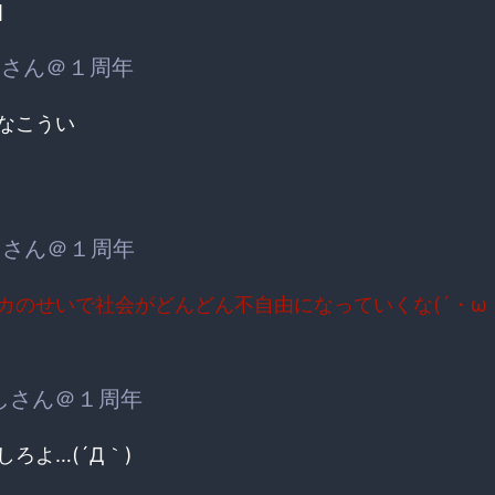
]
さん＠１周年
なこうい
さん＠１周年
カのせいで社会がどんどん不自由になっていくな(´・ω
しさん＠１周年
ろよ…(´Д｀)