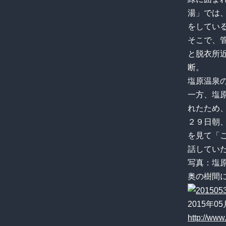
湯」では
をしてい
そこで、
と脱衣所
断。
塩原温泉
一方、塩
れたため
２９日朝
を見て「
話してい
写真：塩
奥の樹間
2015年05
http://www