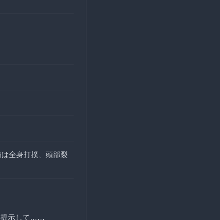
崎は全身打撲、頭部裂
を提示して……