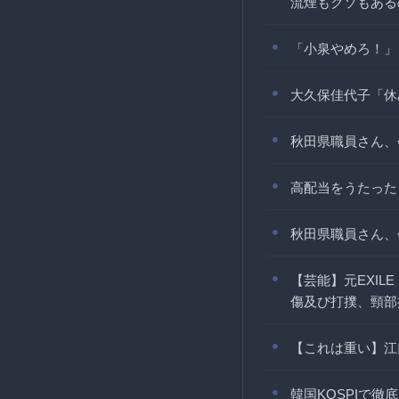
流煙もクソもある
「小泉やめろ！」
大久保佳代子「休
秋田県職員さん、
高配当をうたった
秋田県職員さん、
【芸能】元EXI
傷及び打撲、頸部
【これは重い】江
韓国KOSPIで