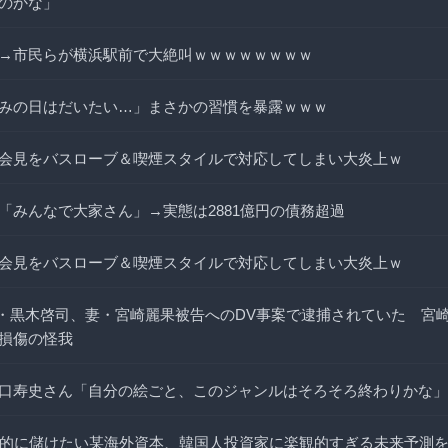
のかな」
→市民らが横浜駅前で大絶叫ｗｗｗｗｗｗｗｗ
みの日はだいたい…」まさかの習慣を暴露ｗｗｗ
会見をバスローブ＆喫煙スタイルで対応してしまい大炎上ｗ
「みんなで大家さん」→実態は2881億円の債務超過
会見をバスローブ＆喫煙スタイルで対応してしまい大炎上ｗ
LE・黒木啓司、妻・宮崎麗果被告へのDV事案で逮捕されていた 宮
損傷の怪我
口寿史さん「自分の絵ごと、このジャンルはそろそろ終わりかな」
徹底的に儲けたい某海外資本、韓国人投資家に楽観的すぎる未来予測