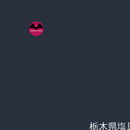
コ
ン
テ
ン
ツ
へ
ス
キ
ッ
プ
栃木県塩