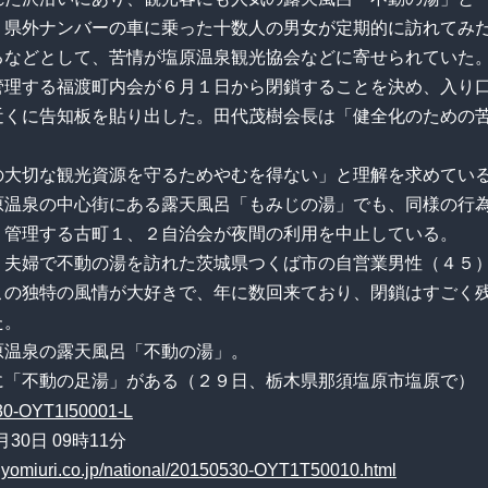
、県外ナンバーの車に乗った十数人の男女が定期的に訪れてみ
るなどとして、苦情が塩原温泉観光協会などに寄せられていた
管理する福渡町内会が６月１日から閉鎖することを決め、入り
近くに告知板を貼り出した。田代茂樹会長は「健全化のための
の大切な観光資源を守るためやむを得ない」と理解を求めてい
原温泉の中心街にある露天風呂「もみじの湯」でも、同様の行
、管理する古町１、２自治会が夜間の利用を中止している。
、夫婦で不動の湯を訪れた茨城県つくば市の自営業男性（４５
この独特の風情が大好きで、年に数回来ており、閉鎖はすごく
た。
原温泉の露天風呂「不動の湯」。
に「不動の足湯」がある（２９日、栃木県那須塩原市塩原で）
月30日 09時11分
.yomiuri.co.jp/national/20150530-OYT1T50010.html