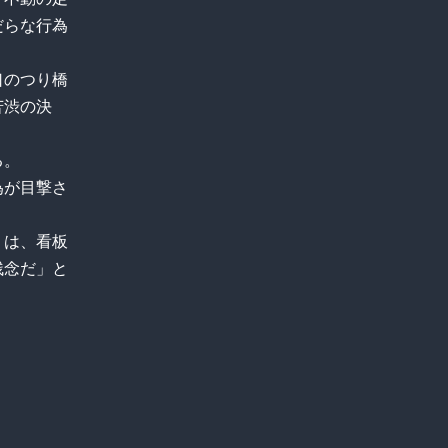
だらな行為
。
口のつり橋
苦渋の決
る。
為が目撃さ
）は、看板
残念だ」と