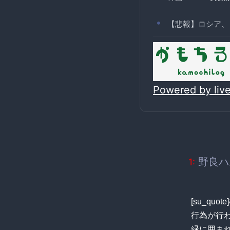
【悲報】ロシア、
Powered by li
野良ハ
1:
[su_q
行為が行
緑に囲ま