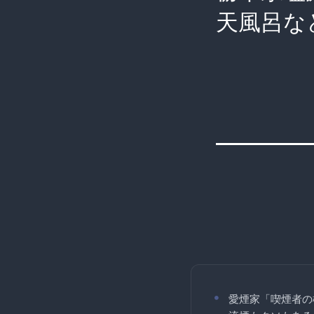
天風呂な
愛煙家「喫煙者の