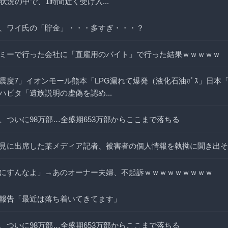
状況の中で、1時間近く受け入...
、ワイ氏の「貯金」・・・多すぎ・・・？
ミーで行った会社に「直雇用のバイト」で行った結果ｗｗｗｗｗ
震度7」イオンモール熊本「LPG漏れて爆発（液化石油ｶﾞｽ」日本
ハビタ「遺族説明の虚偽を認め...
、ついに98万部…全盛期653万部からここまで落ちる
見に出席した某メディア記者、被害者の個人情報を執拗に聞き出そ
にすんなよ」→あのオーナー夫婦、不起訴ｗｗｗｗｗｗｗｗｗ
報告「最近は落ち着いてきてます」
、ついに98万部…全盛期653万部からここまで落ちる