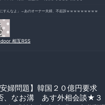
にすんなよ」→あのオーナー夫婦、不起訴ｗｗｗｗｗｗｗｗｗ
vedoor 相互RSS
安婦問題】韓国２０億円要求 
否、なお溝 あす外相会談★３