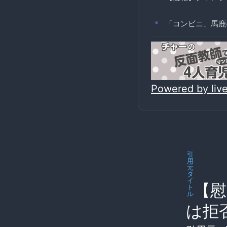
「コンビニ、馬鹿
Powered by li
引
用
元
タ
イ
【慰
ト
ル
は拒