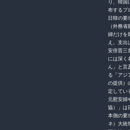
り、韓国
布するプ
日韓の要
（外務省
婦だけを
え。支出
安倍晋三
には深く
ん」と言
る「アジ
の提供）
定してい
元慰安婦
協）」は
本側の要
ネ）大統