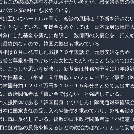
にもこの認識の共有を確認させたい考えだ。慰安婦募集の
ロパガンダの中止も求めている。
求は互いにハードルが高く、会談の展開は「予断を許さな
筋）となっている。支援金をめぐっては、日本政府は韓国
対象にした基金を新たに創設し、数億円の支援金を一括支
は最終的なもので、韓国の拠出も求めている。
首相は８月に発表した戦後７０年談話で、元慰安婦を含め
名誉と尊厳を傷つけられた女性たちがいたことも忘れては
及。こうした思いを反映し、新基金は外務省予算に毎年度
ア女性基金」（平成１９年解散）のフォローアップ事業（
の韓国分約１２００万円を１０～１５年分まとめて支出す
る。政府関係者は「償い金ではない」と強調している。
や支援団体である「韓国挺身（ていしん）隊問題対策協議
日本に国家責任の受け入れや賠償を求めており、外相会談
求に既に反発している。複数の日本政府関係者は「朴槿恵
領に挺対協の反発を抑えるほどの政治力はない」として妥