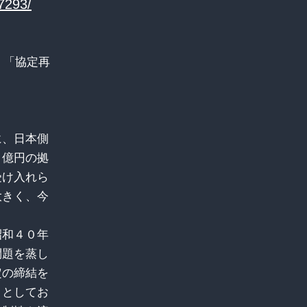
77293/
去」「協定再
に、日本側
０億円の拠
受け入れら
大きく、今
昭和４０年
問題を蒸し
定の締結を
」としてお