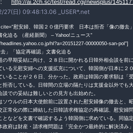
:
http://ai.2ch.sc/test/read.cgi/newsplus/14511
/27(日) 09:48:13.06 _USER*.net
uote cite=”慰安婦、韓国２０億円要求 日本は拒否「像の撤
化迫る （産経新聞） – Yahoo!ニュース”
://headlines.yahoo.co.jp/hl?a=20151227-00000050-san-pol”]
撤去」「協定再確認」文書化迫る
題の早期妥結に向け、２８日に開かれる日韓外相会談を前
ている元慰安婦への支援拡充について、韓国側が日本に２
ていることが２６日、分かった。政府は韓国の要求額は「
と拒否している。日韓間の立場の隔たりは支援金以外でも
会談での妥結は難しいとの見方も出始めた。
はソウルの日本大使館前に設置された慰安婦像の撤去と、
交正常化の際に締結した日韓請求権協定の再確認、慰安婦
ことなどを文書で確認するよう韓国側に求めている。同協
本政府は財産・請求権問題は「完全かつ最終的に解決済み