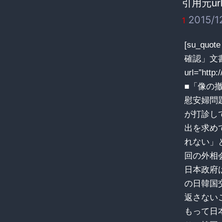
引用元url
2015/12
1
[su_q
確認」文書
url=”http
■「像の
慰安婦問
が打診し
出を求め
れない」
回の外相
日本政府
の日韓国
返さない
もって日