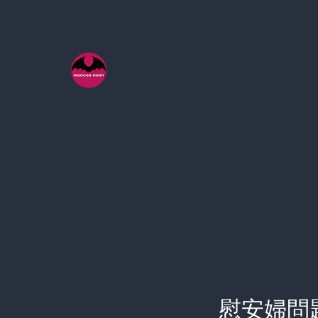
コ
ン
テ
ン
ツ
へ
ス
キ
ッ
プ
慰安婦問