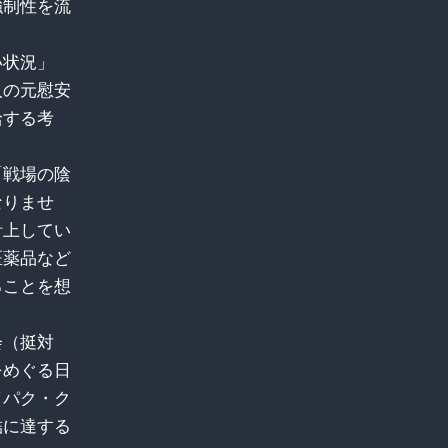
強制性を流
い状況」
人の元慰安
給する考
「戦場の陰
なりませ
計上してい
医薬品など
ることを想
会（挺対
をめぐる日
（パク・ク
結に達する