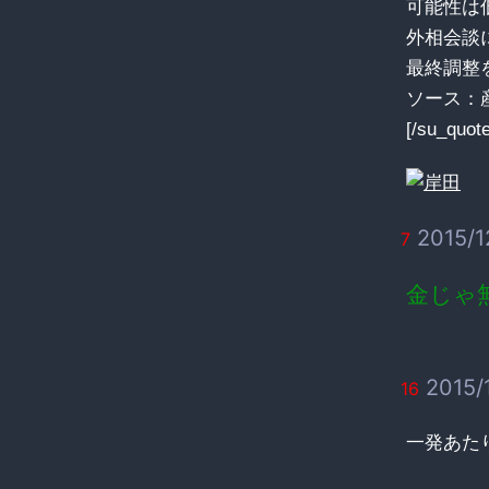
可能性は
外相会談
最終調整
ソース：産
[/su_quote
2015/1
7
金じゃ
2015/1
16
一発あた