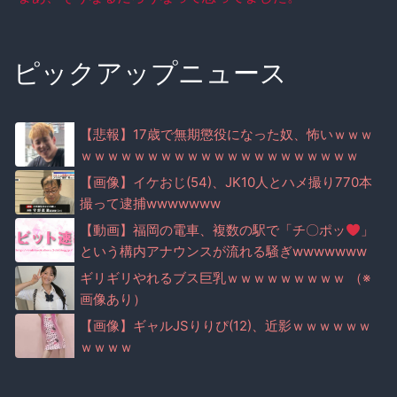
ピックアップニュース
【悲報】17歳で無期懲役になった奴、怖いｗｗｗ
ｗｗｗｗｗｗｗｗｗｗｗｗｗｗｗｗｗｗｗｗｗ
【画像】イケおじ(54)、JK10人とハメ撮り770本
撮って逮捕wwwwwww
【動画】福岡の電車、複数の駅で「チ〇ポッ
」
という構内アナウンスが流れる騒ぎwwwwwww
ww
ギリギリやれるブス巨乳ｗｗｗｗｗｗｗｗｗ （※
画像あり）
【画像】ギャルJSりりぴ(12)、近影ｗｗｗｗｗｗ
ｗｗｗｗ