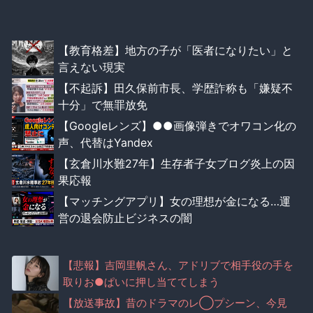
【教育格差】地方の子が「医者になりたい」と
言えない現実
【不起訴】田久保前市長、学歴詐称も「嫌疑不
十分」で無罪放免
【Googleレンズ】●●画像弾きでオワコン化の
声、代替はYandex
【玄倉川水難27年】生存者子女ブログ炎上の因
果応報
【マッチングアプリ】女の理想が金になる…運
営の退会防止ビジネスの闇
【悲報】吉岡里帆さん、アドリブで相手役の手を
取りお●ぱいに押し当ててしまう
【放送事故】昔のドラマのレ◯プシーン、今見