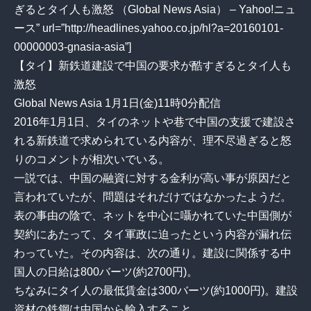
ぎるとタイ人も激怒 （Global News Asia） – Yahoo!ニュ
ース” url=”http://headlines.yahoo.co.jp/hl?a=20160101-
00000003-gnasia-asia”]
【タイ】新鉄道建設で中国の要求が酷すぎるとタイ人も
激怒
Global News Asia 1月1日(金)11時0分配信
2016年1月1日、タイのネットや巷で中国の支援で建設さ
れる新鉄道で求められている内容が、理不尽過ぎると怒
りのコメントが相次いでいる。
一説では、中国の融資に対する金利が高い事が原因だと
言われていたが、問題はそれだけではなかったようだ。
表の事由の陰で、ネットを中心に囁かれていた中国側が
契約にあたって、タイ軍政に迫ったという内容が漏れ伝
わっていた。その内容は、次の通り。建設に関係する中
国人の日給は800バーツ(約2700円)。
ちなみにタイ人の最低賃金は300バーツ(約1000円)。建設
資材の鉄鋼は中国から輸入すること。