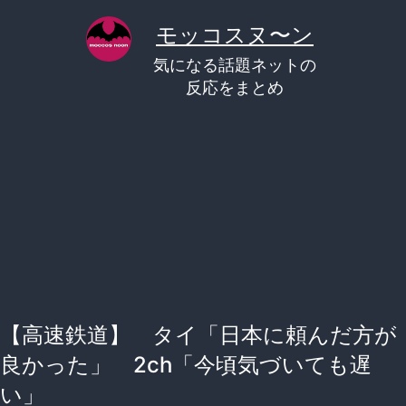
コ
モッコスヌ〜ン
ン
気になる話題ネットの
テ
反応をまとめ
ン
ツ
へ
ス
キ
ッ
プ
【高速鉄道】 タイ「日本に頼んだ方が
良かった」 2ch「今頃気づいても遅
い」