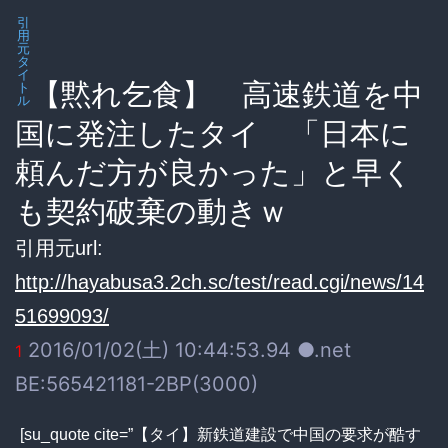
引
用
元
タ
イ
【黙れ乞食】 高速鉄道を中
ト
ル
国に発注したタイ 「日本に
頼んだ方が良かった」と早く
も契約破棄の動きｗ
引用元url:
http://hayabusa3.2ch.sc/test/read.cgi/news/14
51699093/
2016/01/02(土) 10:44:53.94 ●.net
1
BE:565421181-2BP(3000)
[su_quote cite=”【タイ】新鉄道建設で中国の要求が酷す