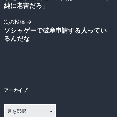
稿
純に老害だろ」
ナ
次の投稿
ビ
ソシャゲーで破産申請する人ってい
ゲ
るんだな
ー
シ
ョ
ン
アーカイブ
ア
ー