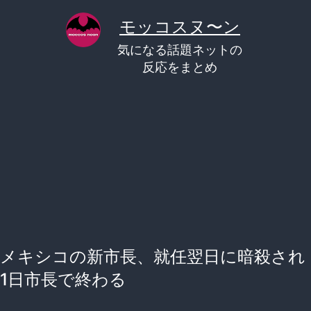
コ
モッコスヌ〜ン
ン
気になる話題ネットの
テ
反応をまとめ
ン
ツ
へ
ス
キ
ッ
プ
メキシコの新市長、就任翌日に暗殺され
1日市長で終わる