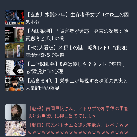
【玄倉川水難27年】生存者子女ブログ炎上の因
果応報
【内田梨瑚】「被害者が迷惑」発言の深層：他
責思考と旭川の闇
【Hな人看板】米原市の謎、昭和レトロな防犯
表現がSNSで話題
【ニセ関西弁】8割は優しさ？ネットで増殖す
る“猛虎弁”の心理
【給食まずい】栄養士が無視する味覚の真実と
大量調理の限界
【悲報】吉岡里帆さん、アドリブで相手役の手を
取りお●ぱいに押し当ててしまう
【動画】移民ベトナム女達の宅飲み、レベチｗｗ
ｗｗｗｗｗｗｗｗｗｗｗｗｗｗｗｗｗｗｗｗｗｗ