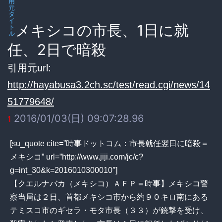
用
元
タ
イ
メキシコの市長、1日に就
ト
ル
任、2日で暗殺
引用元url:
http://hayabusa3.2ch.sc/test/read.cgi/news/14
51779648/
2016/01/03(日) 09:07:28.96
1
[su_quote cite=”時事ドットコム：市長就任翌日に暗殺＝
メキシコ” url=”http://www.jiji.com/jc/c?
g=int_30&k=2016010300010″]
【クエルナバカ（メキシコ）ＡＦＰ＝時事】メキシコ警
察当局は２日、首都メキシコ市から約９０キロ南にある
テミスコ市のギセラ・モタ市長（３３）が銃撃を受け、