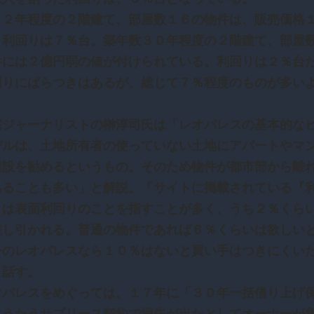
２年程度の２階建て、部屋数１６の物件は、販売価格
、利回りは７％台。築年数３０年程度の２階建て、部屋
件には２億円弱の値が付けられている。利回りは２％台
りにばらつきはあるが、総じて７％程度のものが多い
ジャーナリストの榊淳司氏は「レオパレスの基本的な
デルは、土地所有者の使っていない土地にアパートやマ
建設を勧めるというもの。そのため物件が都市部から離
あることも多い」と解説。「サイトに掲載されている『
とは表面利回りのことを指すことが多く、うち２％くら
差し引かれる。普通の物件であれば６％くらいは欲しい
今のレオパレスなら１０％はないと買い手はつきにくい
と話す。
パレスをめぐっては、１７年に「３０年一括借り上げ