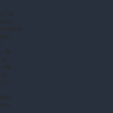
トに「格
zak”
902190004-
手のレ
で、
た。専
する。
ード検
上は、
ったと
価格が
格から