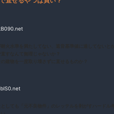
で直せるやつは買い？
kB090.net
が耐火水準を満たしてない、遮音基準値に達してないと
で直すなんて無理じゃないか？
なの建物を一度取り壊さずに直せるものか？
bIS0.net
たとしても「元不良物件」のレッテルを剥がすハードル
しい