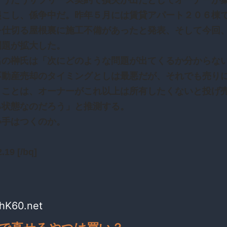
とうたうサブリース契約で損失が出たとしてオーナーが
起こし、係争中だ。昨年５月には賃貸アパート２０６棟
を仕切る屋根裏に施工不備があったと発表、そして今回
問題が拡大した。
の榊氏は「次にどのような問題が出てくるか分からな
不動産売却のタイミングとしは最悪だが、それでも売り
うことは、オーナーがこれ以上は所有したくないと投げ
る状態なのだろう」と推測する。
手はつくのか。
.19 [/bq]
khK60.net