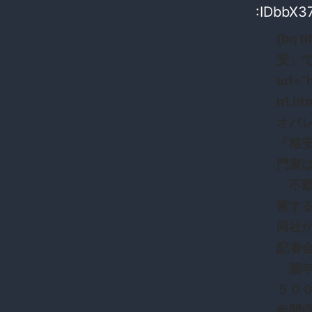
:IDbbX37
[bq
安」で
url=”
n1.
オパ
「格
門家
不動
索す
同社
記者
築年
５０
年間