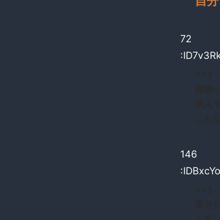
自分
72
:ID7v3R
>>3
建物
個人
こん
146
:IDBxcYo
>>3
直せ
と厳