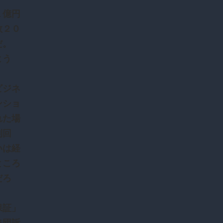
１億円
数２０
だ。
よう
ビジネ
ンショ
れた場
利回
いは経
ところ
だろ
保証」