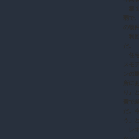
築１
弱で
の物
利回
だ。
住宅
スモ
ンの
所に
り』
費で
だ。
う」
レオ