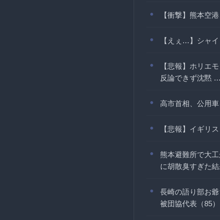
【衝撃】熊本空港
【えぇ…】シャイ
【悲報】ホリエモ
反論できず沈黙 
高市首相、公用車
【悲報】イギリス
熊本避難所で大工
に胡散臭すぎた結
長崎の語り部お爺
被団協代表（85）