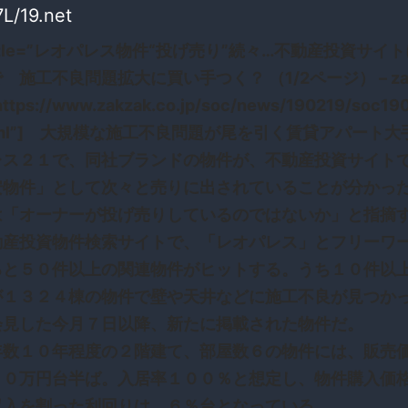
L/19.net
 title=”レオパレス物件“投げ売り”続々…不動産投資サイ
 施工不良問題拡大に買い手つく？ （1/2ページ） – zak
https://www.zakzak.co.jp/soc/news/190219/soc1
html”] 大規模な施工不良問題が尾を引く賃貸アパート大
レス２１で、同社ブランドの物件が、不動産投資サイト
安物件」として次々と売りに出されていることが分かっ
は「オーナーが投げ売りしているのではないか」と指摘
産投資物件検索サイトで、「レオパレス」とフリーワ
ると５０件以上の関連物件がヒットする。うち１０件以
が１３２４棟の物件で壁や天井などに施工不良が見つか
会見した今月７日以降、新たに掲載された物件だ。
数１０年程度の２階建て、部屋数６の物件には、販売
００万円台半ば。入居率１００％と想定し、物件購入価
収入を割った利回りは、６％台となっている。