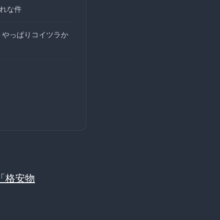
それな件
 やっぱりコイツラか
「格安物