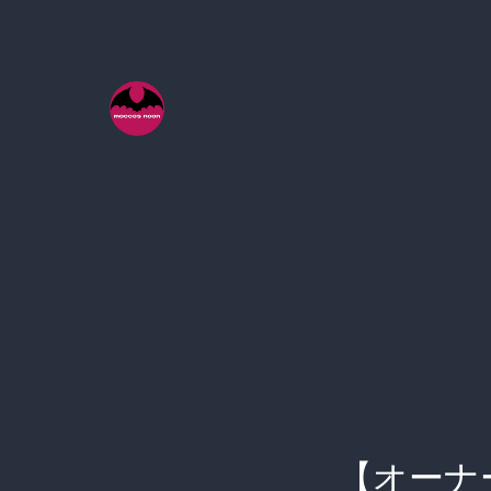
コ
ン
テ
ン
ツ
へ
ス
キ
ッ
プ
【オーナ