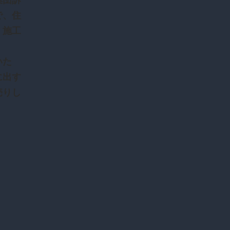
集団訴
で、住
、施工
いた
に出す
売りし