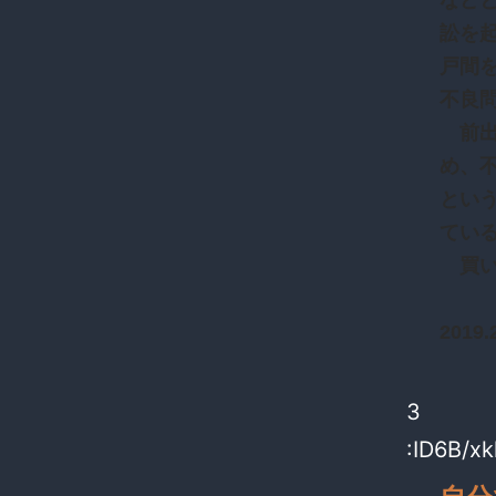
など
訟を
戸間
不良
前出
め、
とい
てい
買い
2019.2
3
:ID6B/x