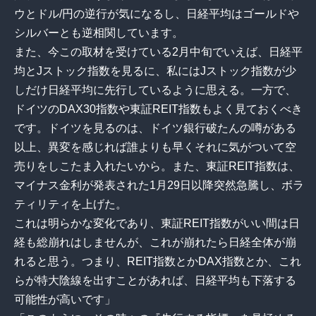
ウとドル/円の逆行が気になるし、日経平均はゴールドや
シルバーとも逆相関しています。
また、今この取材を受けている2月中旬でいえば、日経平
均とJストック指数を見るに、私にはJストック指数が少
しだけ日経平均に先行しているように思える。一方で、
ドイツのDAX30指数や東証REIT指数もよく見ておくべき
です。ドイツを見るのは、ドイツ銀行破たんの噂がある
以上、異変を感じれば誰よりも早くそれに気がついて空
売りをしこたま入れたいから。また、東証REIT指数は、
マイナス金利が発表された1月29日以降突然急騰し、ボラ
ティリティを上げた。
これは明らかな変化であり、東証REIT指数がいい間は日
経も総崩れはしませんが、これが崩れたら日経全体が崩
れると思う。つまり、REIT指数とかDAX指数とか、これ
らが特大陰線を出すことがあれば、日経平均も下落する
可能性が高いです」