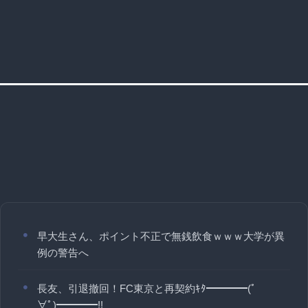
早大生さん、ポイント不正で無銭飲食ｗｗｗ大学が異
例の警告へ
長友、引退撤回！FC東京と再契約ｷﾀ━━━━(ﾟ
∀ﾟ)━━━━!!