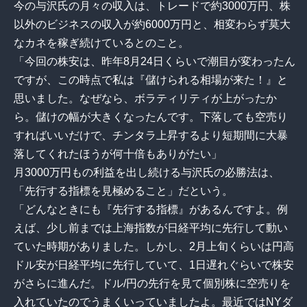
今の与沢氏の月々の収入は、トレードで約3000万円、株
以外のビジネスの収入が約6000万円と、相変わらず莫大
なカネを稼ぎ続けているとのこと。
「今回の株安は、昨年8月24日くらいで潮目が変わったん
ですが、この時点で私は『儲けられる相場が来た！』と
思いました。なぜなら、ボラティリティが上がったか
ら。儲けの幅が大きくなったんです。下落しても空売り
すればいいだけで、チンタラ上昇するより短期間に大暴
落してくれたほうが何十倍もありがたい」
月3000万円もの利益を出し続ける与沢氏の必勝法は、
「先行する指標を見極めること」だという。
「どんなときにも『先行する指標』があるんですよ。例
えば、少し前までは上海指数が日経平均に先行して動い
ていた時期がありました。しかし、2月上旬くらいは円高
ドル安が日経平均に先行していて、1日遅れぐらいで株安
がさらに進んだ。ドル/円の先行を見て個別株に空売りを
入れていたのでうまくいっていましたよ。最近ではNYダ