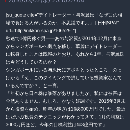
2016/03/02(水) 20:10:07.04
1
[su_quote cite=”デイトレーダー・与沢翼氏「なぜこの相
場で負ける人がいるのか、不思議ですよ」 | 日刊SPA!”
url=”http://nikkan-spa.jp/1065291″]
秒速で1億円稼ぐ男――あの与沢翼が2014年12月に東京
からシンガポールへ拠点を移し、華麗にデイトレーダー
に転身したことは既報のとおり。あれから1年、与沢翼氏
は今どうしているのか？
シンガポールにいる与沢氏にアポをとったところ、のっ
けから「え、このタイミングで損している投資家なんて
いるんですか？」と一言。
「年初から日本株は暴落がありましたが、私には被害は
全然ありません。むしろ、かなり好調です。2015年3月末
から投資を始め、昨年の稼ぎは1億8000万円でした。最近
はだいぶ投資のテクニックがわかってきて、1月の利益は
3000万円ほど。今年の目標利益は年3億円です」