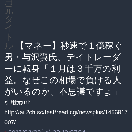
用
元
タ
イ
ト
【マネー】秒速で１億稼ぐ
ル
男・与沢翼氏、デイトレーダ
ーに転身「１月は３千万の利
益。なぜこの相場で負ける人
がいるのか、不思議ですよ」
引用元url:
http://ai.2ch.sc/test/read.cgi/newsplus/1456917
007/