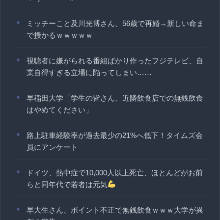
ミッチーこと及川光博さん、56歳で再婚→新しい命ま
で授かるｗｗｗｗｗ
視聴者に嫌がられる番組ばかり作ったフジテレビ、自
業自得すぎる立場に陥ってしまい……
早稲田大学「学生の皆さん、近隣飲食店での無銭飲食
はやめてください」
路上駐車経験率が過去最少の21%へ低下！タイムズ会
員にアンケート
ドイツ、熱中症で10,000人以上死亡、ほとんどがお前
らと同年代で若者は元気
早大生さん、ポイント不正で無銭飲食ｗｗｗ大学が異