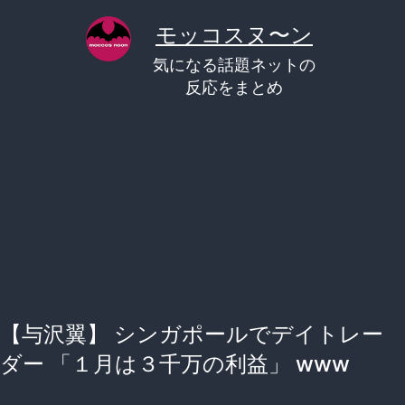
コ
モッコスヌ〜ン
ン
気になる話題ネットの
テ
反応をまとめ
ン
ツ
へ
ス
キ
ッ
プ
【与沢翼】 シンガポールでデイトレー
ダー 「１月は３千万の利益」 www