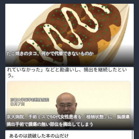
たこ焼きのタコ、何かで代替できないものか
京大病院、手術ミスで50代女性患者を「植物状態」に 脳腫瘍
摘出手術で腫瘍の無い部位を摘出してしまう