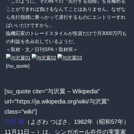
「このように、その時々の『先行する指標』を見極める
ことができれば負けるなんてことはありません。なぜな
ら先行指標に乗っかって遅行するものにエントリーすれ
ばいいだけですから」
臨機応変のトレードスタイルが投資だけで月3000万円も
の利益を生み出しているようだ。
＜取材・文／日刊SPA！取材班＞
[/su_quote]
[su_quote cite=”与沢翼 – Wikipedia”
url=”https://ja.wikipedia.org/wiki/与沢翼”
class=”wiki”]
与沢 翼
（よざわ つばさ、1982年（昭和57年）
11月11日 – ）は、シンガポール在住の実業家