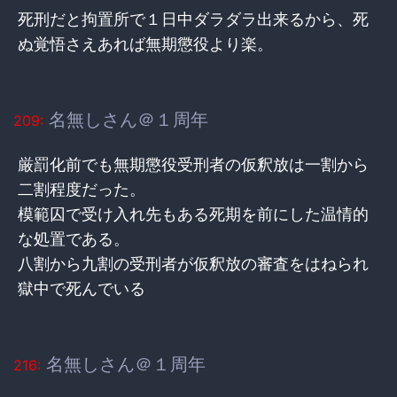
死刑だと拘置所で１日中ダラダラ出来るから、死
ぬ覚悟さえあれば無期懲役より楽。
名無しさん＠１周年
209:
厳罰化前でも無期懲役受刑者の仮釈放は一割から
二割程度だった。
模範囚で受け入れ先もある死期を前にした温情的
な処置である。
八割から九割の受刑者が仮釈放の審査をはねられ
獄中で死んでいる
名無しさん＠１周年
216: