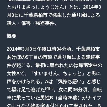
とおりまさっしょうじけん）とは、2014年3
月3日に千葉県柏市で発生した通り魔による
殺人・傷害・強盗事件。
概要
2014年3月3日午後11時34分頃、千葉県柏市
あけぼの5丁目の市道で通り魔による連続事
件が起こる。最初に襲われたのは帰宅途中の
女性Aで、「すいません、ちょっと」と男に
声をかけられる。Aは「気持ち悪い」と感じ
[2]
[3]
て駆け足で逃げた
。次に同36分頃、自転
車に乗っていた男性B（当時25歳）がナイフ
のような刃物を突き付けられて脅された。B