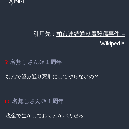
[6]
[7]
う
。
引用先：
柏市連続通り魔殺傷事件 –
Wikipedia
名無しさん＠１周年
5:
なんで望み通り死刑にしてやらないの？
名無しさん＠１周年
10:
税金で生かしておくとかバカだろ