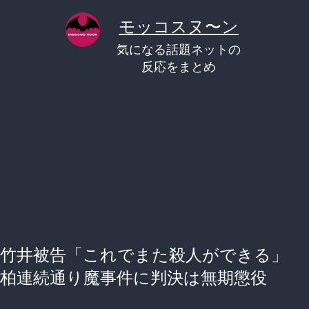
コ
モッコスヌ〜ン
ン
気になる話題ネットの
テ
反応をまとめ
ン
ツ
へ
ス
キ
ッ
プ
竹井被告「これでまた殺人ができる」
柏連続通り魔事件に判決は無期懲役