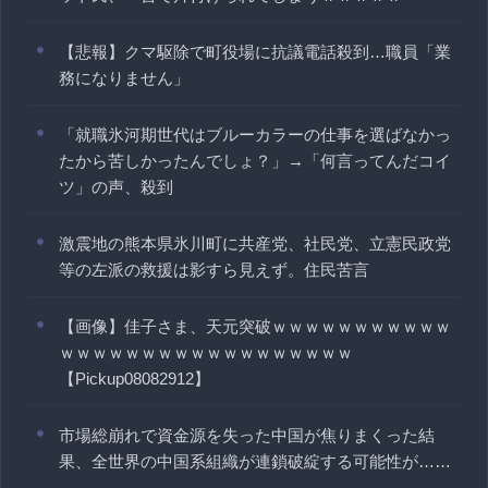
【悲報】クマ駆除で町役場に抗議電話殺到…職員「業
務になりません」
「就職氷河期世代はブルーカラーの仕事を選ばなかっ
たから苦しかったんでしょ？」→「何言ってんだコイ
ツ」の声、殺到
激震地の熊本県氷川町に共産党、社民党、立憲民政党
等の左派の救援は影すら見えず。住民苦言
【画像】佳子さま、天元突破ｗｗｗｗｗｗｗｗｗｗｗ
ｗｗｗｗｗｗｗｗｗｗｗｗｗｗｗｗｗｗ
【Pickup08082912】
市場総崩れで資金源を失った中国が焦りまくった結
果、全世界の中国系組織が連鎖破綻する可能性が……