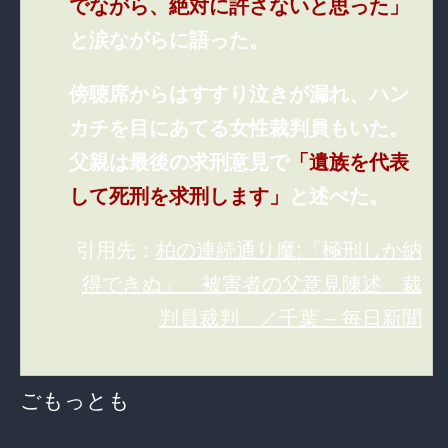
でながら、絶対に許さないと思った」
と涙ながらに語った。
傍聴席からはすすり泣きが漏れ、ハン
カチを目にあてる女性裁判員もいた。
父親は最後の求刑意見で
「遺族を代表
して死刑を求刑します」
と述べた。
引用先：
柏の連続通り魔:「極刑しか納
得できぬ」 被害者の父意見陳述 裁
判員裁判 ／千葉 – 毎日新聞
ごもっとも