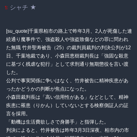
シャチ ★
1:
[su_quote]千葉県柏市の路上で昨年3月、2人が死傷した連
続通り魔事件で、強盗殺人や強盗致傷などの罪に問われ
た無職 竹井聖寿被告（25）の裁判員裁判の判決公判が12
日、千葉地裁であり、小森田恵樹裁判長は「強固な殺意
に基づく残虐な犯行」として求刑通り無期懲役を言い渡
した。
公判で事実関係に争いはなく、竹井被告に精神疾患があ
ったかどうかの判断が焦点になった。
小森田裁判長は「高い信用性がある」などとして、精神
疾患に罹患（りかん）していないとする検察側証人の証
言を採用。
「動機は生活費欲しさで身勝手」と指弾した。
判決によると、竹井被告は昨年3月3日深夜、柏市内の市