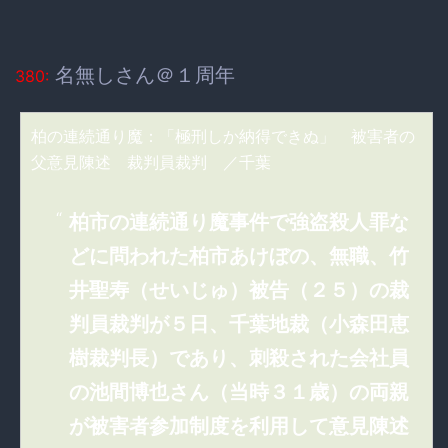
名無しさん＠１周年
380:
柏の連続通り魔：「極刑しか納得できぬ」 被害者の
父意見陳述 裁判員裁判 ／千葉
柏市の連続通り魔事件で強盗殺人罪な
どに問われた柏市あけぼの、無職、竹
井聖寿（せいじゅ）被告（２５）の裁
判員裁判が５日、千葉地裁（小森田恵
樹裁判長）であり、刺殺された会社員
の池間博也さん（当時３１歳）の両親
が被害者参加制度を利用して意見陳述