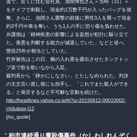
道で、近くに住む会社員、池間博也さん＝当時（31）＝
をナイフで刺殺し、現金約1万数千円が入ったバッグを強
奪。さらに、池間さん襲撃の前後に男性3人を襲って現金
約3千円や車を奪い、うち1人の手に切り傷を負わせた。
弁護側は「精神疾患の影響による妄想が犯行に駆り立て
た。善悪を判断する能力が減退していた」などと述べ、
懲役25年が相当としていた。
竹井被告はこの日、腕の入れ墨を露出させたタンクトッ
プ姿で歌を歌いながら入廷。
裁判長から「静かにしなさい」とたしなめられた。判決
の主文言い渡し後にも拍手し、「これでまた殺人ができ
る」と発言するなど不可解な言動を続けた。
http://headlines.yahoo.co.jp/hl?a=20150612-00010002-
chibatopi-l12
[/su_quote]
柏市連続通り魔殺傷事件
（かしわしれんぞく