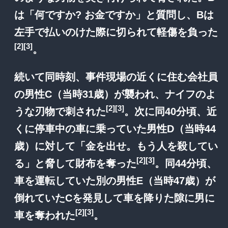
は「何ですか? お金ですか」と質問し、Bは
左手で払いのけた際に切られて軽傷を負った
[2]
[3]
。
続いて同時刻、事件現場の近くに住む会社員
の男性C（当時31歳）が襲われ、ナイフのよ
[2]
[3]
うな刃物で刺された
。次に同40分頃、近
くに停車中の車に乗っていた男性D（当時44
歳）に対して「金を出せ。もう人を殺してい
[2]
[3]
る」と脅して財布を奪った
。同44分頃、
車を運転していた別の男性E（当時47歳）が
倒れていたCを発見して車を降りた隙に男に
[2]
[3]
車を奪われた
。