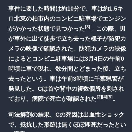
事件に要した時間は約10分で、車は約1.5キ
ロ北東の柏市内のコンビニ駐車場でエンジン
[3]
がかかった状態で見つかった
。この際、男
が車外に出て徒歩で立ち去った様子が防犯カ
メラの映像で確認された。防犯カメラの映像
によるとコンビニ駐車場には3月4日の午前0
時頃に車で現れ、数分間とどまった後、立ち
去ったという。車は午前3時頃に千葉県警が
発見した。Cは首や背中の複数個所を刺され
[2]
[4]
[5]
ており、病院で死亡が確認された
。
司法解剖の結果、Cの死因は出血性ショック
で、抵抗した形跡は無くほぼ即死だったとい