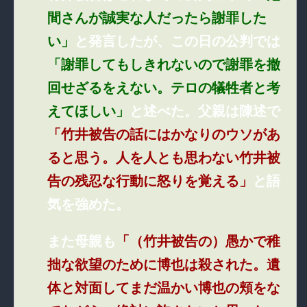
間さんが誠実な人だったら謝罪した
い」
と発言したが、この日の公判では
「謝罪してもしきれないので謝罪を撤
回せざるをえない。テロの犠牲者と考
えてほしい」
と述べた。父親は陳述で
「竹井被告の話にはかなりのウソがあ
ると思う。人を人とも思わない竹井被
告の残忍な行動に怒りを覚える」
と語
気を強めた。
また母親も
「（竹井被告の）愚かで稚
拙な欲望のために博也は殺された。遺
体と対面してまだ温かい博也の頬をな