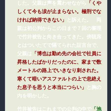
した。父親は声を震わせながら
「くや
しくて今も涙が止まらない。極刑でな
ければ納得できない」
と訴えた。 両
親は初公判からこの日まで７回の審理
で竹井被告と向き合ってきた。傍聴席
とはついたてで隔てられた証言台で、
父親は
「博也は勤め先の会社で社員に
昇格したばかりだったのに、家まで数
メートルの路上でいきなり刺された。
寒くて暗いアスファルトの上で息絶え
た息子を思うと本当につらい」
と胸の
内を明かした。
竹井被告はこれまでの公判の中で
「池