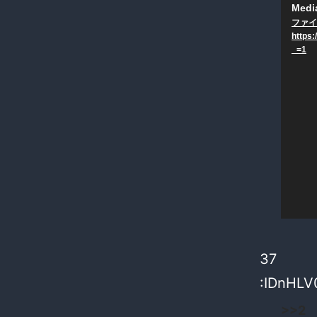
動
Media
ファイ
画
https
プ
_=1
レ
ー
ヤ
ー
37
:IDnHLV0
>>2