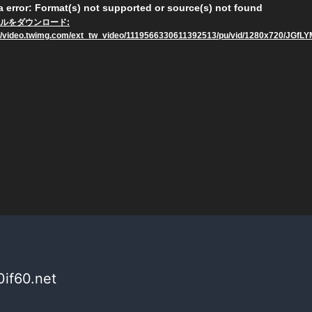
 error: Format(s) not supported or source(s) not found
ルをダウンロード:
://video.twimg.com/ext_tw_video/1119566330611392513/pu/vid/1280x720/JGf
if60.net