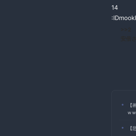
14
:IDmook
>>2
安倍
【
w w
【悲