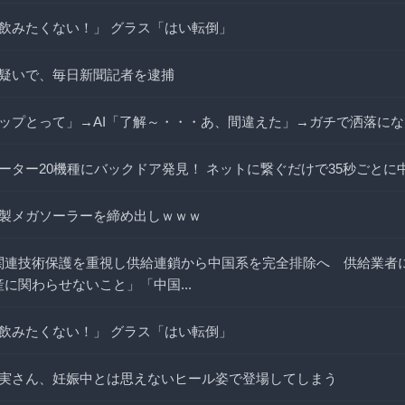
飲みたくない！」 グラス「はい転倒」
疑いで、毎日新聞記者を逮捕
ップとって」→AI「了解～・・・あ、間違えた」→ガチで洒落に
ーター20機種にバックドア発見！ ネットに繋ぐだけで35秒ごとに
製メガソーラーを締め出しｗｗｗ
国防関連技術保護を重視し供給連鎖から中国系を完全排除へ 供給業者
生産に関わらせないこと」「中国...
飲みたくない！」 グラス「はい転倒」
実さん、妊娠中とは思えないヒール姿で登場してしまう