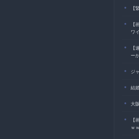
【
【
ワイ
【
ー
ジ
結
大
【
ｗ