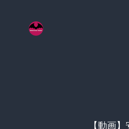
コ
ン
テ
ン
ツ
へ
ス
キ
ッ
プ
【動画】