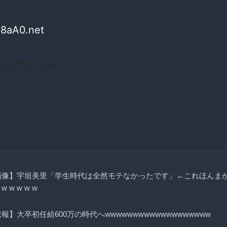
l8aA0.net
さんデカいなｗ
画像】宇垣美里「学生時代は全然モテなかったです」←これほんま
 w w w w w
報】大卒初任給600万の時代へwwwwwwwwwwwwwwwwwww