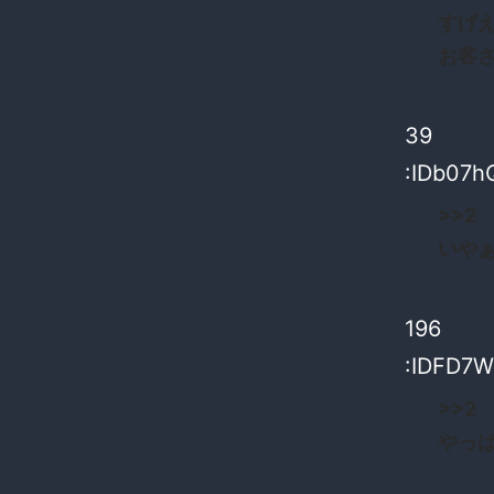
すげ
お客
39
:IDb07h
>>2
いや
196
:IDFD7
>>2
やっ