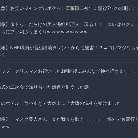
緊急】お笑いジャングルポケット斉藤慎二被告に懲役7年の求刑←こ
画像】タトゥーだらけの美人海鮮料理人、現る！！←コレはセクシ
らにブッ刺さりまくりw w w w w w w w w
速報】NHK職員が番組出演タレントから性被害！？←コレマジなら
か？
ャップ「クリスマスお祝いした1週間後にみんなで神社行きます」←
婚式の二次会で知り合った娘達と乱交した話
阪のホテル、ヤバすぎて大炎上…「大阪の洗礼を受けました」
画像】「マスク美人さん、また我々を欺く」←←←←海外でも流行
ｗｗｗ