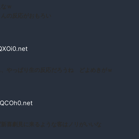
えなｗ
さんの反応がおもろい
QXOi0.net
ぁ、やっぱり生の反応だろうね どよめきがｗ
WQCOh0.net
ぱ新喜劇見に来るような客はノリがいいな