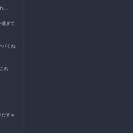
れ…
ー過ぎて
ヤバくね
これ
りだすｗ