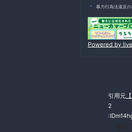
暴力行為法違反の
Powered by li
引用元
【
2
:IDm14h
動画