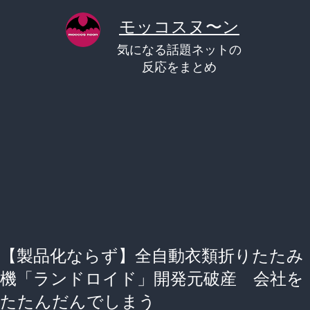
コ
モッコスヌ〜ン
ン
気になる話題ネットの
テ
反応をまとめ
ン
ツ
へ
ス
キ
ッ
プ
【製品化ならず】全自動衣類折りたたみ
機「ランドロイド」開発元破産 会社を
たたんだんでしまう