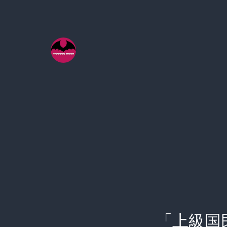
コ
ン
テ
ン
ツ
へ
ス
キ
ッ
プ
「上級国