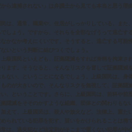
だから逮捕されない」は弁護士から見ても本当と思う理
）
国民は、通常、職業や、住居がしっかりしている、また
るでしょう。ですから、それらを全部なげうって逃亡す
はなかなか考えにくいです。そうすると、逃亡する可能
どないという判断に結びつくでしょう。
、上級国民といえども、証拠隠滅をすれば身柄を拘束さ
なります。そうなると、そんなリスクを冒して証拠隠滅
性もない、ということになるでしょう。上級国民は、身
うものが大きいので、そんなリスクを無視して、証拠隠
ない、ということです。さらに、上級国民は、前科や前
証拠隠滅をそそのかすような組織、団体との関わりもな
。加えて、上級国民は、殺人や放火など、法律上、重た
定められている犯罪を犯す、疑いをかけられることは稀
通常は、過失犯など法定刑がそこまで重くない犯罪が中