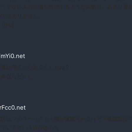
そうでない人の立場を軽視するような判断は、あまり賛
のではありません。
[/bq]
VmYi0.net
普通に考えたらあるんじゃね？
社会なんだから
rFcc0.net
国民はフルスペックで人権が保障されるけど下級国民は
れているという説があるな