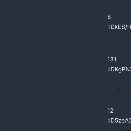
8
:IDkES/H
チノ
131
:IDKgPN
>>8
書こ
12
:ID5zeA