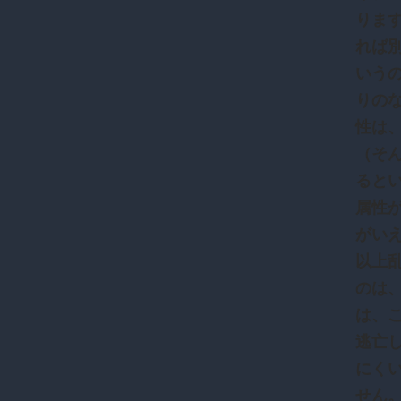
りま
れば
いう
りの
性は
（そ
ると
属性
がい
以上
のは
は、
逃亡
にく
せん