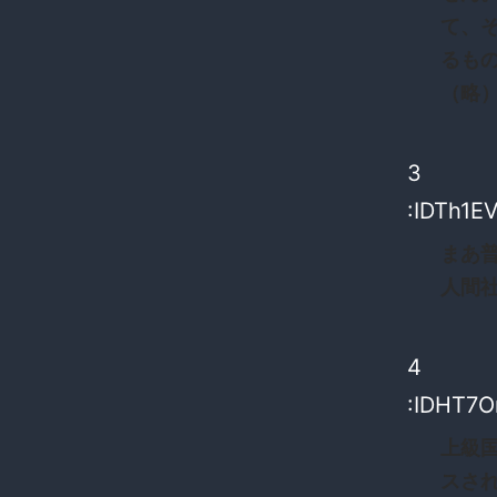
て、
るも
（略） 
3
:IDTh1E
まあ
人間
4
:IDHT7O
上級
スさ