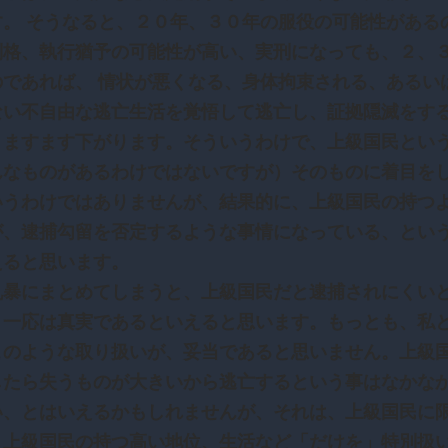
す。 そうなると、２０年、３０年の服役の可能性がある
別格、執行猶予の可能性が高い、実刑になっても、２、
のであれば、 情状が悪くなる、身体拘束される、あるい
ない不自由な逃亡生活を覚悟して逃亡し、証拠隠滅をす
、ますます下がります。そういうわけで、上級国民とい
んなものがあるわけではないですが）そのものに着目を
いうわけではありませんが、結果的に、上級国民の持つ
が、逮捕勾留を否定するような事情になっている、とい
えると思います。
乱暴にまとめてしまうと、上級国民だと逮捕されにくい
、一応は真実であるといえると思います。もっとも、私
このような取り扱いが、妥当であると思いません。上級
したら失うものが大きいから逃亡するという事はなかな
い、とはいえるかもしれませんが、それは、上級国民に
。上級国民の持つ高い地位、生活など「だけを」特別扱