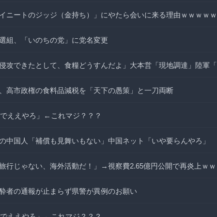
イニートのジッジ（金持ち）」にやたら会いに来る理由ｗｗｗｗｗ
選組、「いのちの党」に党名変更
侵攻できたとして、食糧どうすんだよ」大本営「現地調達」陸軍「
、高市政権の食料品減税を「天下の愚策」と一刀両断
ーンでええやろ」←これマジ？？？
の中国人「補償も見舞いもない」中国ネット「いや要らんやろ」
旅行じゃない、海外活動だ！」→視察費2.65億円公開で再炎上ｗｗ
酔者の通報が止まらず県警が異例のお願い
ーンでええやろ」←これマジ？？？