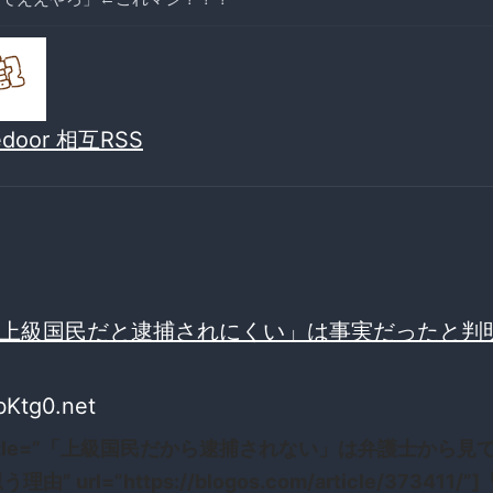
vedoor 相互RSS
上級国民だと逮捕されにくい」は事実だったと判
bKtg0.net
 title=”「上級国民だから逮捕されない」は弁護士から見
理由” url=”https://blogos.com/article/373411/