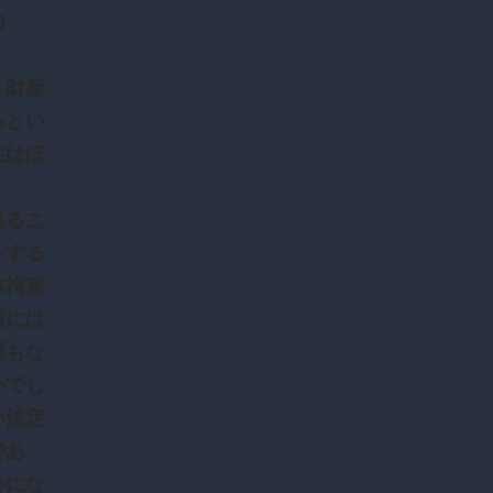
由
、財産
るとい
性はほ
れるこ
をする
体拘束
滅には
歴もな
いでし
い法定
であ
心にな