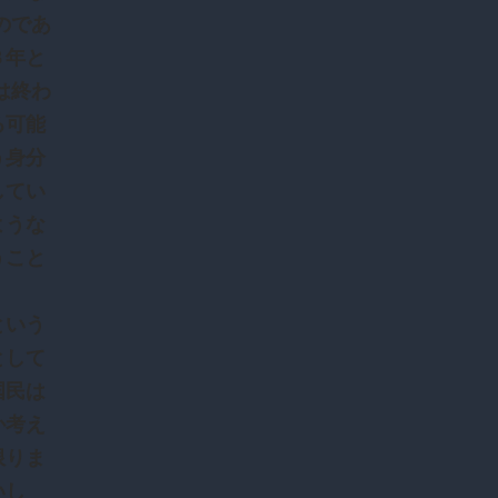
のであ
３年と
は終わ
る可能
う身分
してい
ような
うこと
という
として
国民は
か考え
限りま
いし