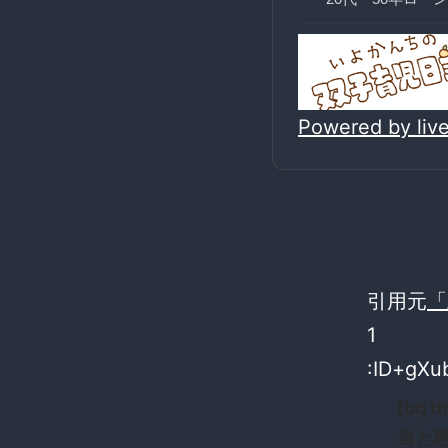
Powered by li
引用元
「
1
:ID+gXu
[bq
当と思う