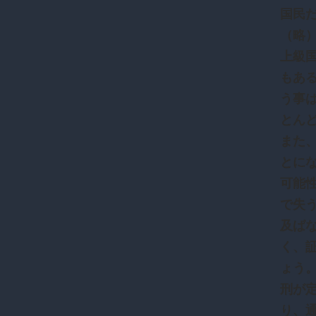
国民
（略
上級
もあ
う事
とん
また
とに
可能
で失
及ば
く、
ょう
刑が
り、