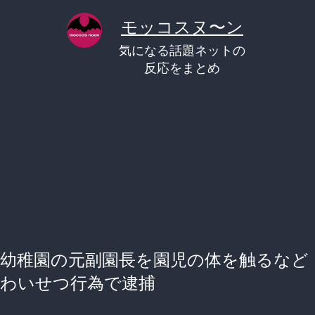
コ
モッコスヌ〜ン
ン
気になる話題ネットの
テ
反応をまとめ
ン
ツ
へ
ス
キ
ッ
プ
幼稚園の元副園長を園児の体を触るなど
わいせつ行為で逮捕