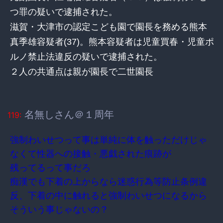
つ罪の疑いで逮捕された。
滋賀・大津市の認定こども園で園長を務める熊本
真季雄容疑者(37)。熊本容疑者は児童買春・児童ポ
ルノ禁止法違反の疑いで逮捕された。
２人の共通点は親が園長で二世園長
名無しさん＠１周年
119:
強制わいせつって事は単純に体を触っただけじゃ
なくて性器への接触・悪戯された痕跡が
残ってるって事だろ
痴漢でも下着の上からなら迷惑行為等防止条例違
反、下着の中に触れると強制わいせつになるから
そういう事じゃないの？