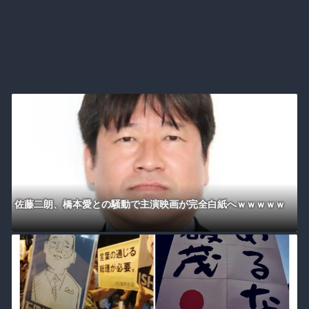
佐藤二朗、橋本愛との騒動で主演映画が完全白紙へｗｗｗｗｗ