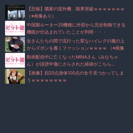
【悲報】隣家の室外機、限界突破ｗｗｗｗｗｗｗ
（※画像あり）
中国製ルーター20機種に外部から完全制御できる
機能が仕込まれていたことが判明・・・
女さんたちの間で流行った変なハイレグの服の上
からズボンを履くファッションｗｗｗｗ （※画像
あり）
動画配信中に亡くなったMINAさん（みなちゃ
ん）が誹謗中傷にさらされた経緯がこちら…
【画像】顔20点身体100点の女子見つかってしま
うｗｗｗｗｗｗｗｗ