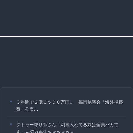
３年間で２億６５００万円… 福岡県議会「海外視察
費」公表…
タトゥー彫り師さん「刺青入れてる奴は全員バカで
す」→30万再生ｗｗｗｗｗｗ