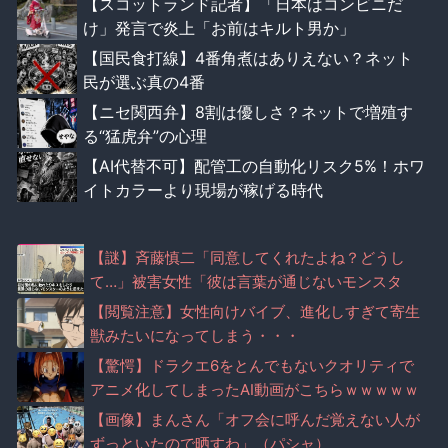
【スコットランド記者】「日本はコンビニだ
け」発言で炎上「お前はキルト男か」
【国民食打線】4番角煮はありえない？ネット
民が選ぶ真の4番
【ニセ関西弁】8割は優しさ？ネットで増殖す
る“猛虎弁”の心理
【AI代替不可】配管工の自動化リスク5%！ホワ
イトカラーより現場が稼げる時代
【謎】斉藤慎二「同意してくれたよね？どうし
て…」被害女性「彼は言葉が通じないモンスタ
ー」
【閲覧注意】女性向けバイブ、進化しすぎて寄生
獣みたいになってしまう・・・
【驚愕】ドラクエ6をとんでもないクオリティで
アニメ化してしまったAI動画がこちらｗｗｗｗｗ
【画像】まんさん「オフ会に呼んだ覚えない人が
ずっといたので晒すわ」（パシャ）