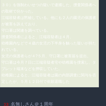
３０）を強制わいせつの疑いで逮捕した。捜査関係者へ
の取材で分かった。
江端容疑者は黙秘している。他にも２人の園児の保護者
が被害を訴えており、
守口署は関連を調べている。
捜査関係者によると、江端容疑者は４月、
幼稚園内などで４歳の女児の下半身を触った疑いが持た
れている。
女児の保護者らが４?５月、守口署に被害届を提出。
守口署は今月７日に江端容疑者宅や幼稚園を捜索し、タ
ブレット端末などを押収していた。
幼稚園によると、江端容疑者は園の内部調査に関与を否
定したが、５月１２日付で依願退職した
名無しさん＠１周年
33: