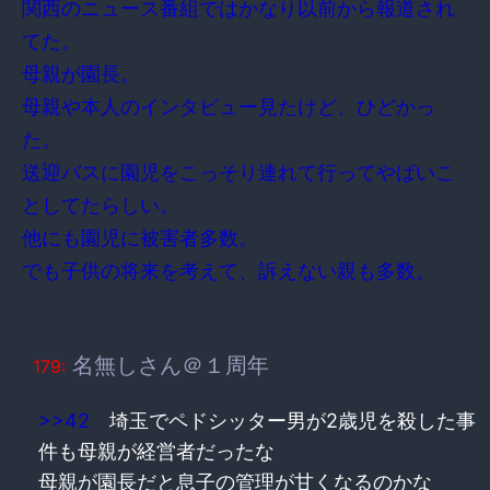
関西のニュース番組ではかなり以前から報道され
てた。
母親が園長。
母親や本人のインタビュー見たけど、ひどかっ
た。
送迎バスに園児をこっそり連れて行ってやばいこ
としてたらしい。
他にも園児に被害者多数。
でも子供の将来を考えて、訴えない親も多数。
名無しさん＠１周年
179:
>>42
埼玉でペドシッター男が2歳児を殺した事
件も母親が経営者だったな
母親が園長だと息子の管理が甘くなるのかな