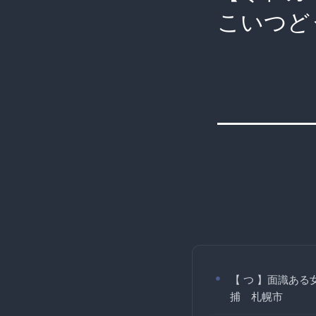
こいつど
【 つ 】面識ある
捕 札幌市