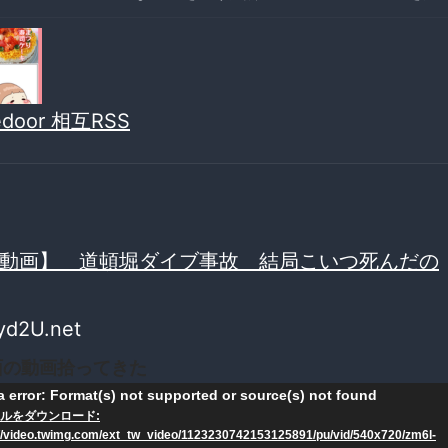
vedoor 相互RSS
動画】 道頓堀ダイブ事故 結局こいつ死んだの
yd2U.net
面の動画拾ってきた
 error: Format(s) not supported or source(s) not found
ルをダウンロード:
://video.twimg.com/ext_tw_video/1123230742153125891/pu/vid/540x720/zm6l-