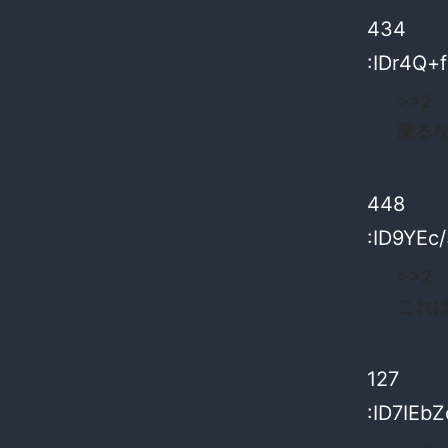
434
:IDr4Q+
>>2
乗る
448
:ID9YEc
>>2
これ
127
:ID7IEb