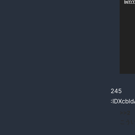
プ
bgYrY
レ
ー
ヤ
ー
245
:IDXcbl
>>2
こう