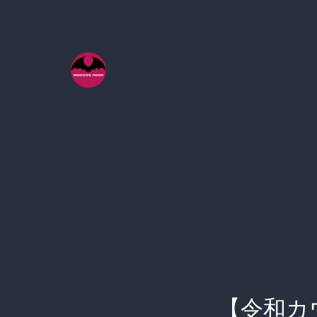
コ
ン
テ
ン
ツ
へ
ス
キ
ッ
プ
【令和カ