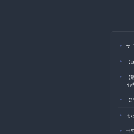
女
【
【
イ
【
ま
世