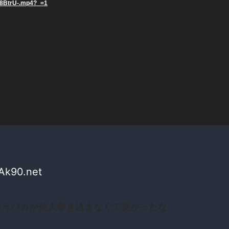
8BtrU-.mp4?_=1
dAk90.net
いうバカが他人巻き込まなくて良かったな