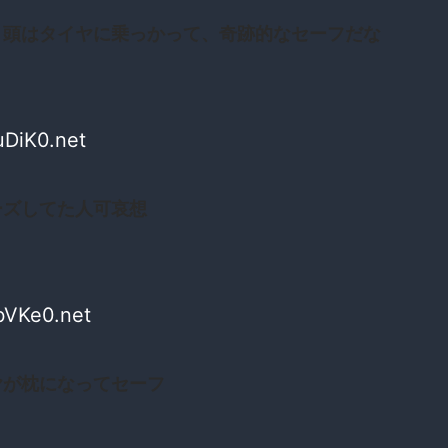
く頭はタイヤに乗っかって、奇跡的なセーフだな
uDiK0.net
ーズしてた人可哀想
bVKe0.net
ヤが枕になってセーフ