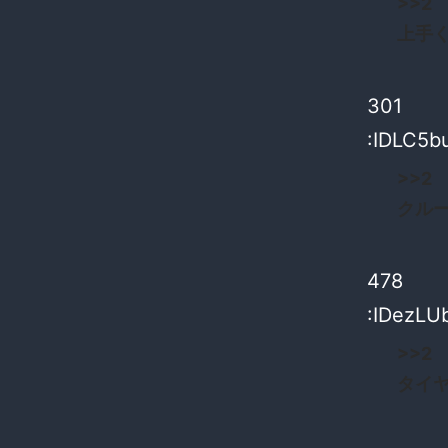
>>2
上手
301
:IDLC5b
>>2
クル
478
:IDezLU
>>2
タイ