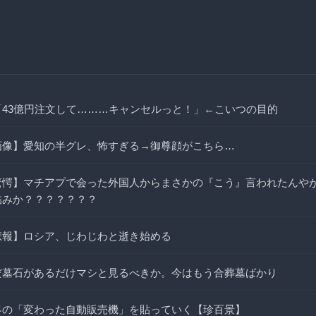
「43億円注文して………キャンセルっと！」←こいつの目的
画像】愛知の半グレ、怖すぎる→御尊顔がこちら…
驚愕】マチアプで会った外国人からまさかの『こう』言われたんや
詰みか？？？？？？？
悲報】ロシア、じわじわと逝き始める
だ墓石があるだけマシと見るべきか。今はもう合葬墓ばかり
界の「変わった自動販売機」を貼っていく【珍百景】