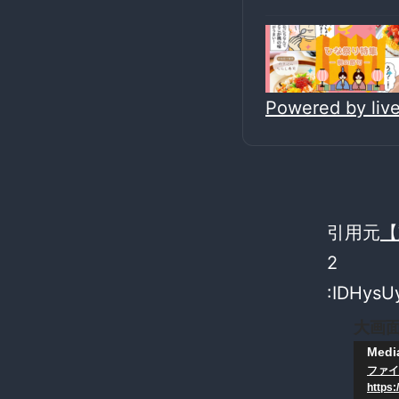
Powered by li
引用元
【
2
:IDHysU
大画
動
Media
ファイ
画
https