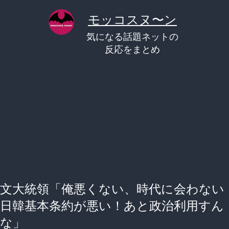
コ
モッコスヌ〜ン
ン
気になる話題ネットの
テ
反応をまとめ
ン
ツ
へ
ス
キ
ッ
プ
文大統領「俺悪くない、時代に会わない
日韓基本条約が悪い！あと政治利用すん
な」