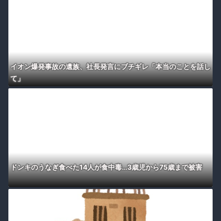
イオン爆発事故の遺族、社長発言にブチギレ「本当のことを話し
て」
ドンキのうなぎ食べた14人が食中毒…3歳児から75歳まで被害