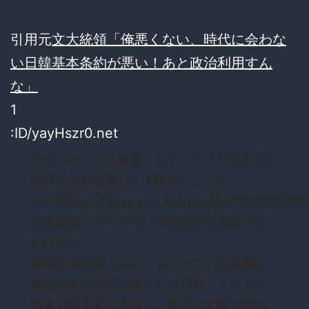
引用元
文大統領「俺悪くない、時代に会わな
い日韓基本条約が悪い！あと政治利用すん
な」
1
:ID/yayHszr0.net
[bq title=”文大統領 Ｇ２０で「安倍首相と
会談できれば良い」 | 聯合ニュース”
url=”https://jp.yna.co.kr/view/AJP2019050
文大統領 Ｇ２０で「安倍首相と会談でき
れば良い」
韓国の文在寅（ムン・ジェイン）大統領は
就任２年を翌日に控えた９日夜、ＫＢＳの
特集対談番組に出演し、来月に大阪で開か