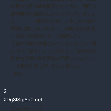
の歴史を国内政治問題として扱い、両国の
未来志向の発展の足を引っ張っている」と
して、「この問題のため、未来志向の協力
関係が損なわれないよう、両国政府が知恵
を集める必要がある」と強調した。
天皇の訪韓が推進されているかどうかに関
しては「違う」としながらも、「新天皇の
即位を契機に韓日関係が発展してほしいと
いう希望を持っている」と述べた。
[/bq]
2
:IDg8ISqj8n0.net
国内でやってろ