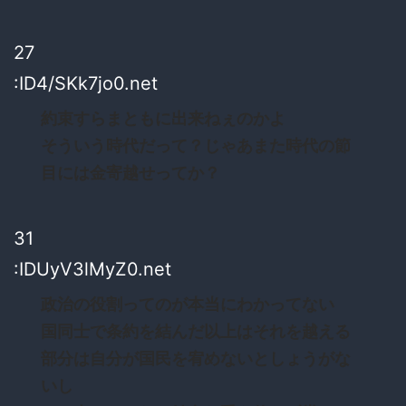
27
:ID4/SKk7jo0.net
約束すらまともに出来ねぇのかよ
そういう時代だって？じゃあまた時代の節
目には金寄越せってか？
31
:IDUyV3lMyZ0.net
政治の役割ってのが本当にわかってない
国同士で条約を結んだ以上はそれを越える
部分は自分が国民を宥めないとしょうがな
いし