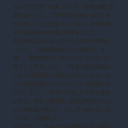
れる２０カ国・地域（G２０）首脳会議に出
席するとして、「安倍晋三首相と会談でき
れば良いことだと思う」と述べ、安倍首相
との首脳会談の推進に期待を示した。
文大統領は冷え込んでいる日本との関係に
ついて、「韓日関係は非常に重要で、今
後、一層未来志向に発展していくべきだと
思う」と言及。ただ、「過去の歴史問題が
ときに両国関係の発展を妨げているが、決
して韓国政府がつくり出している問題では
ない」とし、「過去に存在した不幸な過去
があり、韓日（請求権）協定は締結された
が人権意識が高まり、少しずつ傷が表に出
ている」と指摘した。
その上で、「日本の政治指導者たちが過去