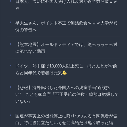
日本人、ついに外国人受け入れ反対が過半数突破ｗｗ
ｗ
早大生さん、ポイント不正で無銭飲食ｗｗｗ大学が異
例の警告へ
【熊本地震】オールドメディアでは、絶っっっっっ対
に流れない動画
ドイツ、熱中症で10,000人以上死亡、ほとんどがお前
らと同年代で若者は元気
【悲報】海外転出した外国人への児童手当“過誤払
い” こども家庭庁「不正受給の件数・総額は把握して
いない」
国連が事実上の機能停止に陥りつつあると関係者が告
白、特に役に立たないくせに高給だけ毟り取った結