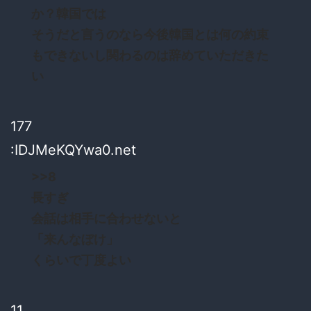
か？韓国では
そうだと言うのなら今後韓国とは何の約束
もできないし関わるのは辞めていただきた
い
177
:IDJMeKQYwa0.net
>>8
長すぎ
会話は相手に合わせないと
「来んなぼけ」
くらいで丁度よい
11