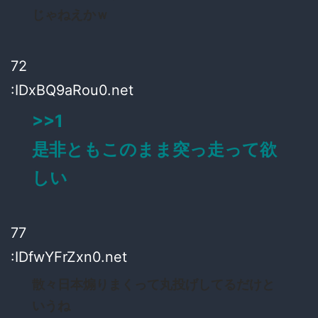
じゃねえかｗ
72
:IDxBQ9aRou0.net
>>1
是非ともこのまま突っ走って欲
しい
77
:IDfwYFrZxn0.net
散々日本煽りまくって丸投げしてるだけと
いうね