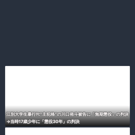
江別大学生暴行ﾀﾋ″主犯格″の川口侑斗被告に「無期懲役」の判決
→当時17歳少年に「懲役30年」の判決