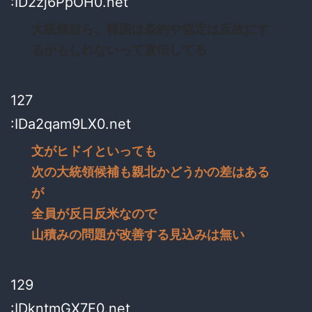
:ID2zj6PpOH0.net
大統領自ら、韓国は条約や協定は反故にす
るかもしれないって宣伝してる
127
:IDa2qam9LX0.net
文がヒドイといっても
次の大統領候補も親北かどうかの差はある
が
全員が反日反米なので
山積みの問題が改善する見込みは無い
129
:IDkntmGX7F0.net