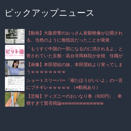
ピックアップニュース
【動画】大阪府警のおっさん射殺映像が公開され
る。当然のように無抵抗だったことが発覚
「もうすぐ中国の一部になるのに消されるよ」と
脅されていた京都・高台寺岡林院が全焼 住職が
マナー注意で脅迫されていた事実が判明
【画像】本田望結の妹、本田望結より実ってしま
うｗｗｗｗｗｗｗｗ
ショートスリーパー「寝たほうがいいよ」の一言
にブチギレｗｗｗｗｗ （※動画あり）
【悲報】ディズニーのおいなり巻（600円）、卑
猥すぎて賛否両論wwwwwwwwwwww