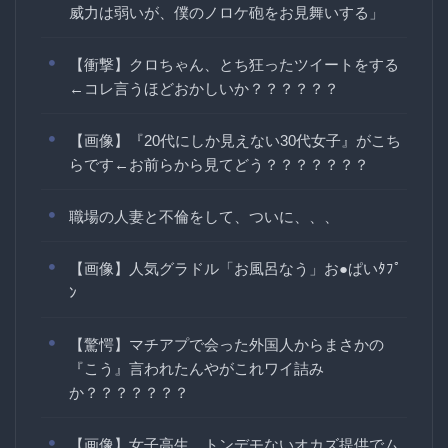
威力は弱いが、僕のノロケ砲をお見舞いする」
【衝撃】クロちゃん、とち狂ったツイートをする
←コレ言うほどおかしいか？？？？？？
【画像】『20代にしか見えない30代女子』がこち
らです←お前らから見てどう？？？？？？？
職場の人妻と不倫をして、ついに、、、
【画像】人気グラドル「お風呂なう」お●ぱいﾀﾌﾟ
ﾝ
【驚愕】マチアプで会った外国人からまさかの
『こう』言われたんやがこれワイ詰み
か？？？？？？？
【画像】女子高生、トンデモないオカズ提供でム