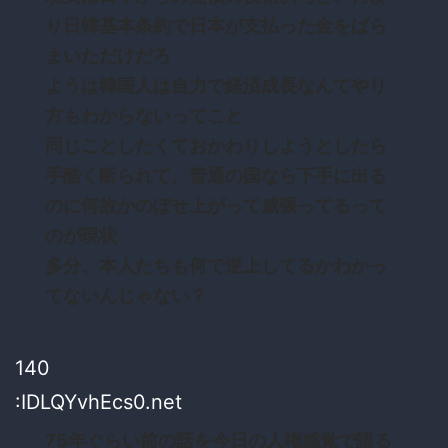
り日韓基本条約で日本が支払った金をばら
まいただけだろ
ようは韓国人は自力で経済成長なんてやり
方もわからないってこと
同じことしたくておかわりしようとしたら
手酷く断られて、普通の国なら下手に出る
のに何故かのぼせ上がって威張ってるって
のが現状
多分、本人たちも何で逆上してるかわかっ
てないんじゃない？
140
:IDLQYvhEcs0.net
75年ぐらい前の話を今日の人権感覚で語る