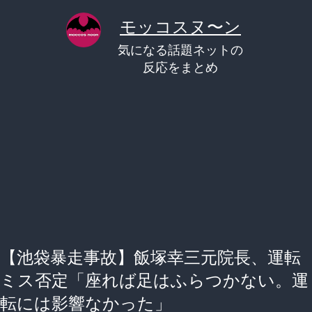
コ
モッコスヌ〜ン
ン
気になる話題ネットの
テ
反応をまとめ
ン
ツ
へ
ス
キ
ッ
プ
【池袋暴走事故】飯塚幸三元院長、運転
ミス否定「座れば足はふらつかない。運
転には影響なかった」