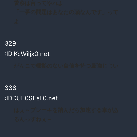
警察は言ってやれよ
「一番の問題はあなたの頭なんです」って
よ
329
:IDlKcWiIjx0.net
がんこで根拠のない自信を持つ最強じじい
338
:IDDUE0SFsL0.net
はぇ～ブレーキを踏んだら加速する車があ
るんっすねぇ～