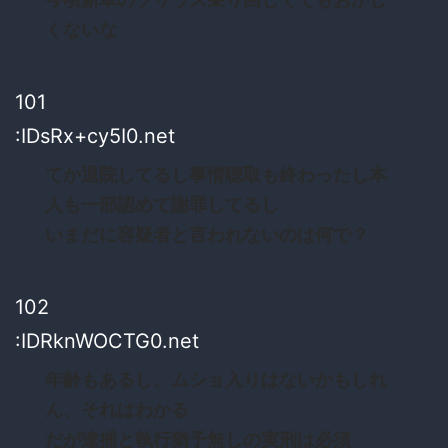
くないな
101
:IDsRx+cy5I0.net
てか退院してるし事情聴取も終わったし本
人も一部認めて謝罪してるし
いまだに容疑者と言われないのは何で？
102
:IDRknWOCTG0.net
年齢もあるし、ムショ入りはないかもしれ
ん、それはわかる
だが逮捕と執行猶予無しの実刑は必須