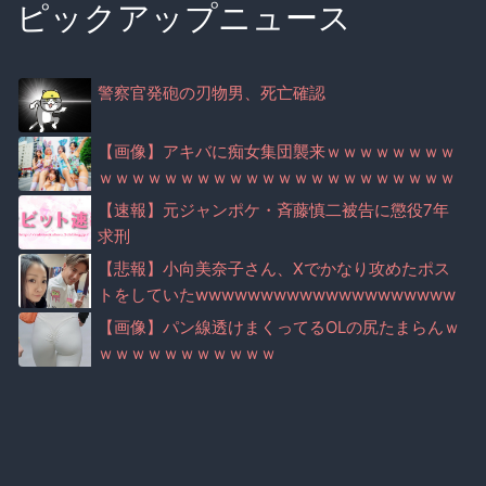
ピックアップニュース
警察官発砲の刃物男、死亡確認
【画像】アキバに痴女集団襲来ｗｗｗｗｗｗｗｗ
ｗｗｗｗｗｗｗｗｗｗｗｗｗｗｗｗｗｗｗｗｗｗ
ｗｗｗｗｗｗｗｗｗｗ
【速報】元ジャンポケ・斉藤慎二被告に懲役7年
求刑
【悲報】小向美奈子さん、Xでかなり攻めたポス
トをしていたwwwwwwwwwwwwwwwwwwww
wwww
【画像】パン線透けまくってるOLの尻たまらんｗ
ｗｗｗｗｗｗｗｗｗｗｗ