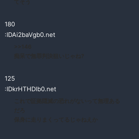
てそう
180
:IDAi2baVgb0.net
>>146
痴呆で無罪判決狙いじゃね?
125
:IDkrHTHDlb0.net
これで証拠隠滅の恐れがないって無理ある
だろ
保身に走りまくってるじゃねえか