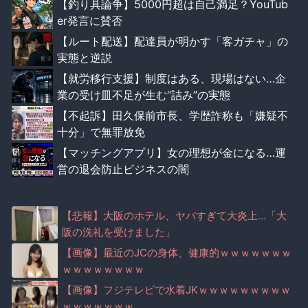
【釣り具論争】5000円超は自己満足？YouTub
er発言に賛否
【ルート配送】配達員が明かす「客ガチャ」の
実態と逆説
【就労移行支援】制度はある、現場はない…企
業の受け皿不足が生む“詰み”の実態
【不起訴】田久保前市長、学歴詐称も「嫌疑不
十分」で無罪放免
【マッチングアプリ】女の理想が金になる…運
営の退会防止ビジネスの闇
【悲報】大阪のホテル、ヤバすぎて大炎上…「大
阪の洗礼を受けました」
【画像】最近のJCの身体、健康的ｗｗｗｗｗｗｗ
ｗｗｗｗｗｗｗｗ
【画像】フジテレビで水着JKｗｗｗｗｗｗｗｗｗ
ｗｗｗｗｗｗｗ