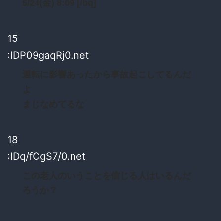
5/24(金) 8:09 [/bq]
15
:IDP09gaqRj0.net
運転に影響あったから事故起こしてるんだ
よ
まじなめてるな
18
:IDq/fCgS7/0.net
この老人のいうことを信じる人はいるんだ
ろうか？