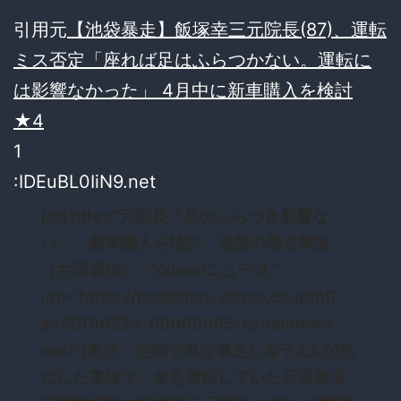
引用元
【池袋暴走】飯塚幸三元院長(87)、運転
ミス否定「座れば足はふらつかない。運転に
は影響なかった」 4月中に新車購入を検討
★4
1
:IDEuBL0IiN9.net
[bq title=”元院長「足のふらつき影響な
い」 新車購入を検討、池袋の暴走事故
（共同通信） – Yahoo!ニュース”
url=”https://headlines.yahoo.co.jp/hl?
a=20190524-00000005-kyodonews-
soci”]東京・池袋で車が暴走し母子2人が死
亡した事故で、車を運転していた元通産省