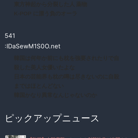
東方神起から分裂した人 薬物
K-POP に漂う負のオーラ
541
:IDaSewM1S0O.net
韓国は何年か前にも枕を強要されたりで自
殺した美人女優いたよな
日本の芸能界も枕の噂は尽きないのに自殺
まではほとんどない
韓国かなり異常なんじゃないのか
ピックアップニュース