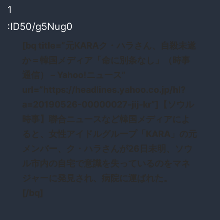
1
:ID50/g5Nug0
[bq title=”元KARAク・ハラさん、自殺未遂
か＝韓国メディア「命に別条なし」（時事
通信） – Yahoo!ニュース”
url=”https://headlines.yahoo.co.jp/hl?
a=20190526-00000027-jij-kr”]【ソウル
時事】聯合ニュースなど韓国メディアによ
ると、女性アイドルグループ「KARA」の元
メンバー、ク・ハラさんが26日未明、ソウ
ル市内の自宅で意識を失っているのをマネ
ジャーに発見され、病院に運ばれた。
[/bq]