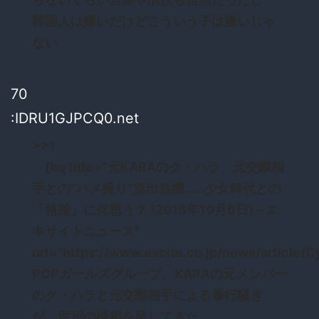
韓国人は嫌いだけどこういう子は嫌いじゃ
ない
70
:IDRU1GJPCQ0.net
>>1
[bq title=”元KARAのク・ハラ、元交際相
手との“ハメ撮り”流出危機……少女時代との
「格差」に何思う？ (2018年10月6日) – エ
キサイトニュース”
url=”https://www.excite.co.jp/news/article
POPガールズグループ、KARAの元メンバー
のク・ハラと元交際相手による暴行騒ぎ
が、泥沼の様相を呈してきた。