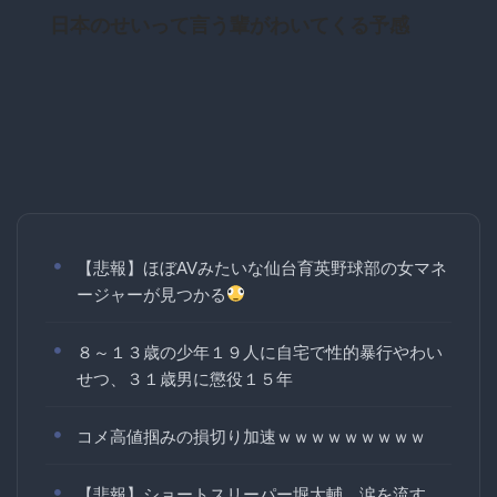
日本のせいって言う輩がわいてくる予感
【悲報】ほぼAVみたいな仙台育英野球部の女マネ
ージャーが見つかる
８～１３歳の少年１９人に自宅で性的暴行やわい
せつ、３１歳男に懲役１５年
コメ高値掴みの損切り加速ｗｗｗｗｗｗｗｗｗ
【悲報】ショートスリーパー堀大輔、涙を流す