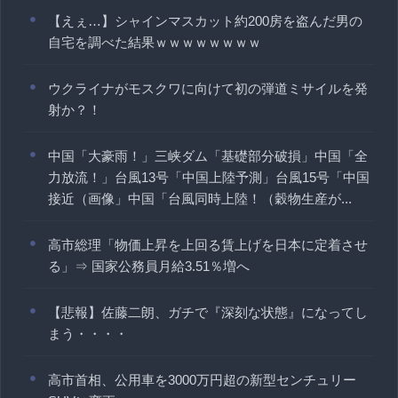
【えぇ…】シャインマスカット約200房を盗んだ男の
自宅を調べた結果ｗｗｗｗｗｗｗｗ
ウクライナがモスクワに向けて初の弾道ミサイルを発
射か？！
中国「大豪雨！」三峡ダム「基礎部分破損」中国「全
力放流！」台風13号「中国上陸予測」台風15号「中国
接近（画像」中国「台風同時上陸！（穀物生産が...
高市総理「物価上昇を上回る賃上げを日本に定着させ
る」⇒ 国家公務員月給3.51％増へ
【悲報】佐藤二朗、ガチで『深刻な状態』になってし
まう・・・・
高市首相、公用車を3000万円超の新型センチュリー