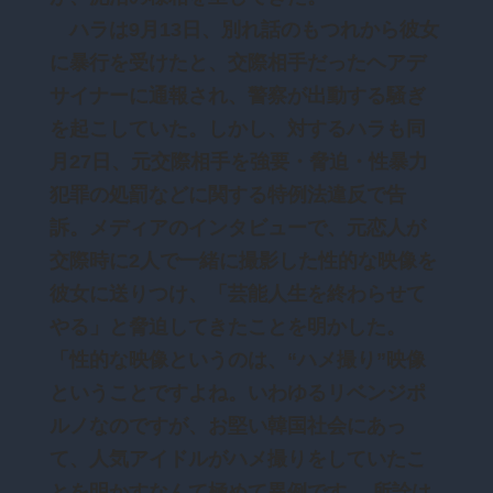
ハラは9月13日、別れ話のもつれから彼女
に暴行を受けたと、交際相手だったヘアデ
サイナーに通報され、警察が出動する騒ぎ
を起こしていた。しかし、対するハラも同
月27日、元交際相手を強要・脅迫・性暴力
犯罪の処罰などに関する特例法違反で告
訴。メディアのインタビューで、元恋人が
交際時に2人で一緒に撮影した性的な映像を
彼女に送りつけ、「芸能人生を終わらせて
やる」と脅迫してきたことを明かした。
「性的な映像というのは、“ハメ撮り”映像
ということですよね。いわゆるリベンジポ
ルノなのですが、お堅い韓国社会にあっ
て、人気アイドルがハメ撮りをしていたこ
とを明かすなんて極めて異例です。 所詮は