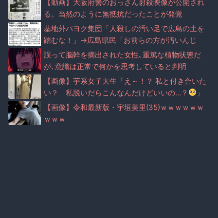
【動画】大阪府警のおっさん射殺映像が公開され
る。当然のように無抵抗だったことが発覚
基地外パヨク集団「人殺しの汚い足で広島の土を
踏むな！」→広島県民「お前らの方が汚いんじ
ゃ！」（※動画あり）
誤って脳幹を摘出された女性､重篤な植物状態だ
が､意識は正常で何かを思考していると判明
【画像】芋系女子大生「え～！？ 私と付き合いた
い？ 私脱いだらこんなんだけどいいの…？
」
【画像】令和最新版・宇垣美里(35)ｗｗｗｗｗｗ
ｗｗｗ