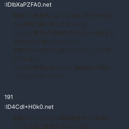
:IDIbXaPZFA0.net
韓国って事務所によっちゃ枕上等で10年位
なら平気で飼い殺しするからな。
だいたい最初が7年契約でデビュー出来ても
2年位はお小遣いだけらしい。
全寮だから生活には困らないらしいけど病
む子も多い。
この子の待遇は知らんけど解散後は不遇だ
ったんじゃないのん?
191
:ID4CdI+H0k0.net
自殺するくらいなら韓国国籍捨てて歓迎し
てくれる国に移住すりゃいいのに