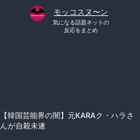
コ
モッコスヌ〜ン
ン
気になる話題ネットの
テ
反応をまとめ
ン
ツ
へ
ス
キ
ッ
プ
【韓国芸能界の闇】元KARAク・ハラさ
んが自殺未遂