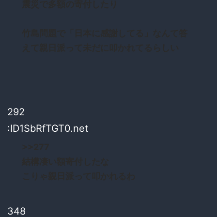
震災で多額の寄付したり
竹島問題で「日本に感謝してる」なんて答
えて親日派って未だに叩かれてるらしい
292
:ID1SbRfTGT0.net
>>277
結構凄い額寄付したな
こりゃ親日派って叩かれるわ
348