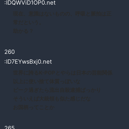
:IDQWViD1OP0.net
現在、意識はないものの、呼吸と脈拍は正
常だという。
助かる？
260
:ID7EYwsBxj0.net
世界に誇るK-POPとやらは日本の芸能関係
以上に使い捨て体質っぽいな
ピーク過ぎたら流出自殺逮捕ばっかり
そういえば大統領も似た感じだな
お国柄ってことか
265