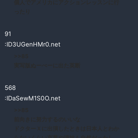
個人でアメリカにアクションレッスンに行
ったり
91
:ID3UGenHMr0.net
>>85
実写版ぬーべーに出た英断
568
:IDaSewM1S0O.net
>>85
前向きに努力するのいいな
ドクターＸに出演したときは日本人とわか
らないくらい言葉や演技も自然だったし