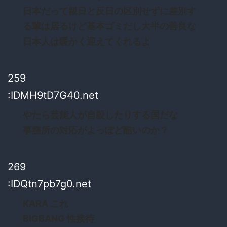
日本だって親日と反日の区別せずに差別す
る輩は居るけど基本ゴミだし大半の善良な
日本人は暖かく迎えてくれるよ
259
:IDMH9tD7G40.net
やたら芸能人が自殺したりする国だな
事務所の対応がよっぽど酷いのか？
269
:IDQtn7pb7g0.net
KARA これ
BIGBANG 性接待