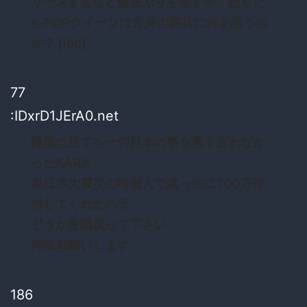
リースするなど健在ぶりを示す中、堕ちた
K-POPクイーンは自身の窮状に何を思うの
か？ [/bq]
77
:IDxrD1JErA0.net
韓国に居ても一切日本の事を悪く言わなか
ったKARA
東日本大震災の時個人で真っ先に700万寄
付してくれたハラ
どうか意識戻って下さい
神様お願いします
186