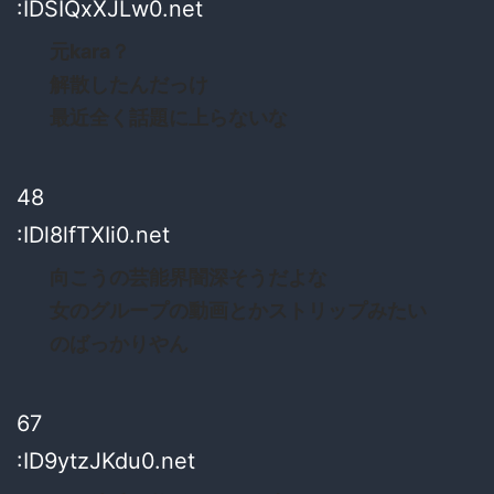
:IDSIQxXJLw0.net
元kara？
解散したんだっけ
最近全く話題に上らないな
48
:IDl8lfTXIi0.net
向こうの芸能界闇深そうだよな
女のグループの動画とかストリップみたい
のばっかりやん
67
:ID9ytzJKdu0.net