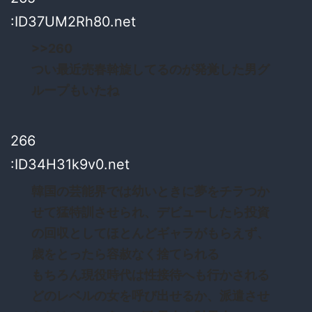
:ID37UM2Rh80.net
>>260
つい最近売春斡旋してるのが発覚した男グ
ループもいたね
266
:ID34H31k9v0.net
韓国の芸能界では幼いときに夢をチラつか
せて猛特訓させられ、デビューしたら投資
の回収としてほとんどギャラがもらえず、
歳をとったら容赦なく捨てられる
もちろん現役時代は性接待へも行かされる
どのレベルの女を呼び出せるか、派遣させ