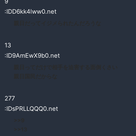
9
:IDD6kk4lww0.net
親日だってイジメられたんだろうな
13
:ID9AmEwX9b0.net
親日ってだけで相手を迫害する面倒くさい
親日国民だからな
277
:IDsPRLLQQQ0.net
>>9
>>13