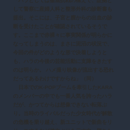
「ハラとしては徹底抗戦の構えで、証拠と
して警察に産婦人科と整形外科の診断書も
提出。そこには、子宮と膣からの出血の診
断を受けたことが確認されているそうで
す。ここまで赤裸々に事実関係が明らかに
なってしまうのは、まさに泥沼の状況で、
今回の件がどのような形で決着しようと
も、ハラの今後の芸能活動に支障をきたす
のは明らか。 ハメ撮り映像が流出する恐れ
だってあるわけですからね」（同）
日本でのK-POPブームを牽引したKARA
のメンバーの中でも一番人気を誇ったハラ
だが、かつてからは想像できない転落ぶ
り。当時のライバルだった少女時代が解散
の危機を乗り越え、新ユニットで新曲をリ