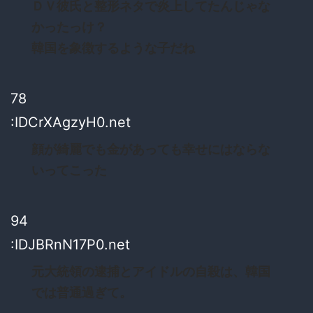
ＤＶ彼氏と整形ネタで炎上してたんじゃな
かったっけ？
韓国を象徴するような子だね
78
:IDCrXAgzyH0.net
顔が綺麗でも金があっても幸せにはならな
いってこった
94
:IDJBRnN17P0.net
元大統領の逮捕とアイドルの自殺は、韓国
では普通過ぎて。