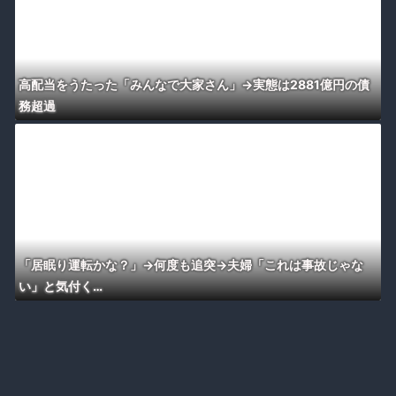
高配当をうたった「みんなで大家さん」→実態は2881億円の債
務超過
「居眠り運転かな？」→何度も追突→夫婦「これは事故じゃな
い」と気付く…