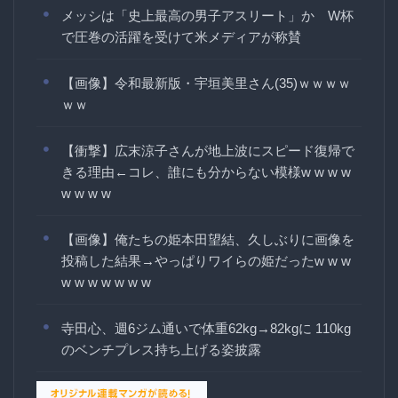
メッシは「史上最高の男子アスリート」か W杯
で圧巻の活躍を受けて米メディアが称賛
【画像】令和最新版・宇垣美里さん(35)ｗｗｗｗ
ｗｗ
【衝撃】広末涼子さんが地上波にスピード復帰で
きる理由←コレ、誰にも分からない模様w w w w
w w w w
【画像】俺たちの姫本田望結、久しぶりに画像を
投稿した結果→やっぱりワイらの姫だったw w w
w w w w w w w
寺田心、週6ジム通いで体重62kg→82kgに 110kg
のベンチプレス持ち上げる姿披露