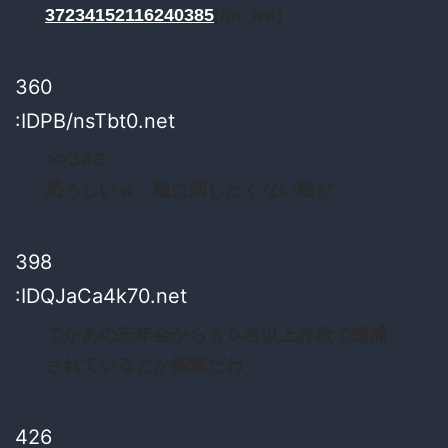
37234152116240385
[/m_twi]
360
:IDPB/nsTbt0.net
>>346
恐ろしいｗ 敵に回したくない猫だ
398
:IDQJaCa4k70.net
てかあの忘年会から５０名以上詐欺で逮捕
されているとか衝撃だわ
426