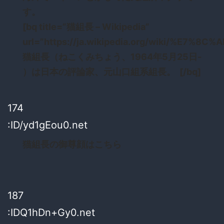
す。
[bq title=”猫組長 – Wikipedia”
url=”https://ja.wikipedia.org/wiki/%E7%
猫組長（ねこくみちょう、1964年5月25日-
）は日本の評論家、元山口組系組長。 [/bq]
174
:ID/yd1gEou0.net
猫組長の御尊顔はこちら
187
:IDQ1hDn+Gy0.net