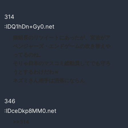
314
:IDQ1hDn+Gy0.net
猫組長のリツイートにあったが、宮迫がア
ベンジャーズ・エンドゲームの吹き替えや
ってるのね。
そりゃ日本のマスコミ総動員してでも守ろ
うとするわけだわｗ
ネズミさん相手は洒落にならん
346
:IDceDkp8MM0.net
>>314