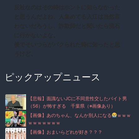
反社なのはその時はホントに知らなかった
と思うんだよね、人集めてる入江は当然言
わないだろうし、詐欺師だと聞いたら流石
に行かないよな。
後でそいつらがパクられた時に知ったと思
うけど。
ピックアップニュース
【悲報】面識ないJCに不同意性交したバイト男
（56）が怖すぎる 千葉県（※画像あり）
【画像】あのちゃん、なんか別人になる
ｗｗｗ
ｗｗｗｗｗｗｗ
【画像】おまいらどれが好き？？？