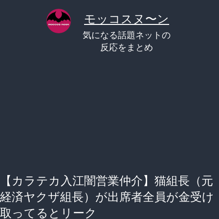
コ
モッコスヌ〜ン
ン
気になる話題ネットの
テ
反応をまとめ
ン
ツ
へ
ス
キ
ッ
プ
【カラテカ入江闇営業仲介】猫組長（元
経済ヤクザ組長）が出席者全員が金受け
取ってるとリーク