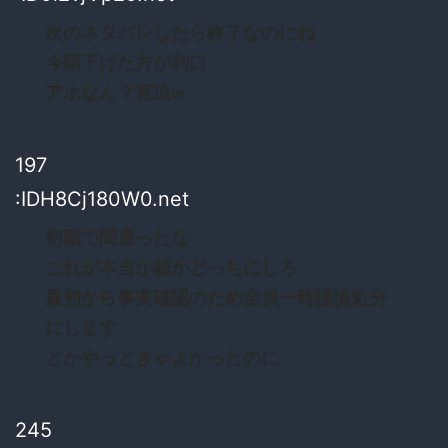
次のネタバレしたら終了なのにね
今頭下げた方が利口
アホなん？宮迫w
197
:IDH8Cj180W0.net
初動で間違ったな
これが本当か嘘かどっちにしろ
最初から事実確認のため全員一時謹慎処分
にします
とかやっときゃよかったのに
245