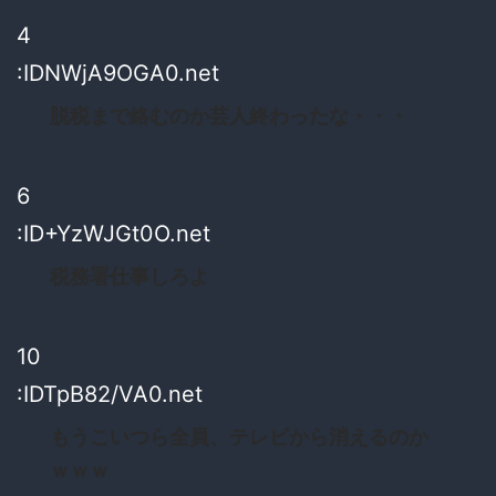
4
:IDNWjA9OGA0.net
脱税まで絡むのか芸人終わったな・・・
6
:ID+YzWJGt0O.net
税務署仕事しろよ
10
:IDTpB82/VA0.net
もうこいつら全員、テレビから消えるのか
ｗｗｗ