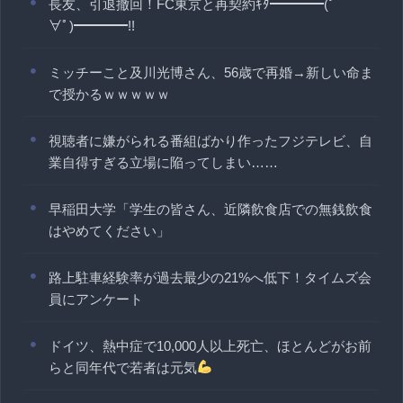
長友、引退撤回！FC東京と再契約ｷﾀ━━━━(ﾟ
∀ﾟ)━━━━!!
ミッチーこと及川光博さん、56歳で再婚→新しい命ま
で授かるｗｗｗｗｗ
視聴者に嫌がられる番組ばかり作ったフジテレビ、自
業自得すぎる立場に陥ってしまい……
早稲田大学「学生の皆さん、近隣飲食店での無銭飲食
はやめてください」
路上駐車経験率が過去最少の21%へ低下！タイムズ会
員にアンケート
ドイツ、熱中症で10,000人以上死亡、ほとんどがお前
らと同年代で若者は元気