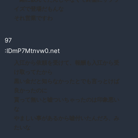
イズで登場だもんな
それ営業ですわ
97
:IDmP7Mtnvw0.net
入江から依頼を受けて、報酬も入江から受
け取ってたから
黒い金だと知らなかったとでも言っとけば
良かったのに
貰って無いと嘘ついちゃったのは印象悪い
な
やましい事があるから嘘付いたんだろ、み
たいな