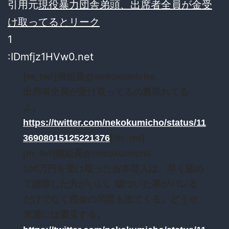
引用元
現役暴力団舎弟頭、出席者全員が金受
け取ってるとリーク
1
:IDmfjz1HVw0.net
[m_twi]猫組長@nekokumicho
出席者全員が受け取ってるの裏取れてる
よ。
https://twitter.com/nekokumicho/status/11
36908015125221376
[/m_twi]
[m_twi]猫組長@nekokumicho
100万円を受け取った吉本芸人は、早く認め
て謝罪した方がいい。嘘ついた事がバレる
だけでなく税金の問題も出てくる。どうせ
来週には露見する。