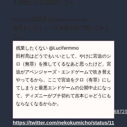
見世物としては面白いなｗ
[m_twi]猫組長 @nekokumicho
株主としてちょっと米国本社に聞いてみよ
う…
残業したくない @Lucifermmo
田村亮はどうでもいいとして、やけに宮迫のシ
ロ（無罪）を推してくるなあと思ったけど、宮
迫がアベンジャーズ・エンドゲームで吹き替え
やってるから、ここで宮迫をクロ（有罪）にし
てしまうと最悪エンドゲームの公開中止になっ
て、ディズニーがブチ切れて吉本じゃどうにも
ならなくなるからか。
https://twitter.com/Lucifermmo/status/113712887
https://twitter.com/nekokumicho/status/11