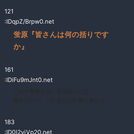
121
:IDqpZ/Brpw0.net
蛍原『皆さんは何の括りです
か』
161
:IDiFu9mJnt0.net
これが事実なら、宮迫詰んだな
嘘を付いて、バレる方が打撃を食らう
183
:ID0l2vjVp20.net