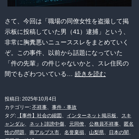
さて、今回は「職場の同僚女性を盗撮して掲
示板に投稿していた男（41）逮捕」という、
非常に胸糞悪いニューススレをまとめていく
ぞ。この事件、以前から話題になっていた
「件の先輩」の件じゃないかと、スレ住民の
【衝
間でもざわついている…
続きを読む
撃】
職
投稿日:
2025年10月4日
場
カテゴリー:
不祥事
、
事件・事故
の
タグ:
【事件】社会の縮図
、
インターネット掲示板
、
スキ
ャンダル
、
ネット誹謗中傷
、
元同僚
、
公務員不祥事
、
匿名
女
性の問題
、
南アルプス市
、
名誉棄損
、
山梨県
、
日本の闇
、
性