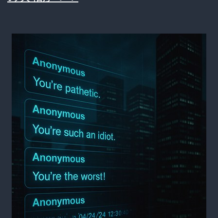
弱
者
を
狙
う
心
理
に
迫
る