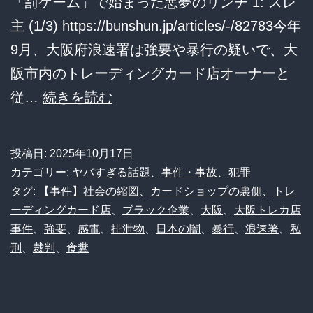
「罰ゲーム」で始まった悪夢のリンチ 1: スレ
ま
主 (1/3) https://bunshun.jp/articles/-/82783今年
う…
9月、大阪府浪速署は強要や暴行の疑いで、大
阪市内のトレーディングカード店オーナーと
衝
従…
続きを読む
撃！
大
投稿日:
2025年10月17日
阪
カテゴリー:
ヤバすぎる話題
、
事件・事故
、
犯罪
ト
タグ:
【事件】社会の縮図
、
カードショップの裏側
、
トレ
ーディングカード店
、
ブラック企業
、
大阪
、
大阪トレカ店
レ
事件
、
強要
、
感電
、
排泄物
、
日本の闇
、
暴行
、
浪速署
、
私
カ
刑
、
裁判
、
食糞
店
で
起