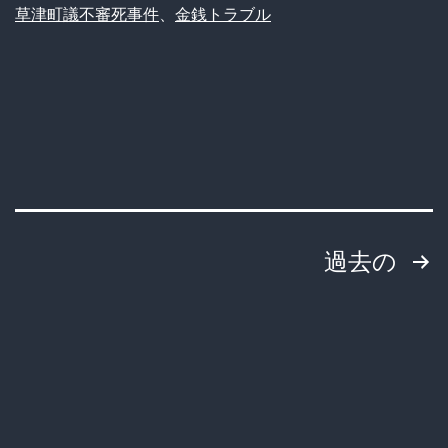
議
草津町議不審死事件
、
金銭トラブル
話
を
題
巡
に
る
金
銭
ト
ラ
投
過去の
ブ
稿
ル
で
の
原
ペ
告
ー
男