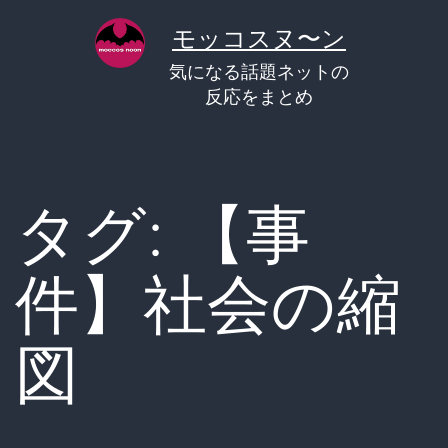
コ
モッコスヌ〜ン
ン
気になる話題ネットの
テ
反応をまとめ
ン
ツ
へ
タグ:
【事
ス
キ
件】社会の縮
ッ
プ
図