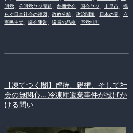
明党
、
公明党ヤジ問題
、
創価学会
、
国会ヤジ
、
市早苗
、
揺
さ
らぐ日本社会の縮図
、
政教分離
、
政治問題
、
日本の闇
、
立
ん、
憲民主党
、
議会運営
、
議員の品格
、
野党批判
高
市
早
苗
の
所
【凍てつく闇】虐待、親権、そして社
信
会の無関心… 冷凍庫遺棄事件が投げか
表
ける問い
明
演
説