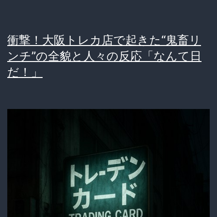
員
に
衝撃！大阪トレカ店で起きた“鬼畜リ
暴
ンチ”の全貌と人々の反応「なんて日
行
だ！」
し
た
男、
人
生
を
棒
に
振