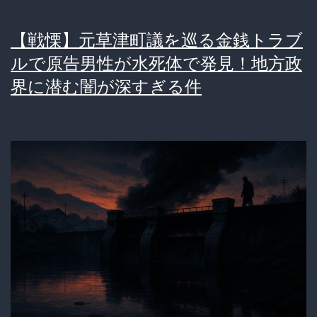
ン
プ
【戦慄】元草津町議を巡る金銭トラブ
ー
ルで原告男性が水死体で発見！地方政
あ
界に潜む闇が深すぎる件
げ
る
か
ら
手
コ
キ
し
て！」
→