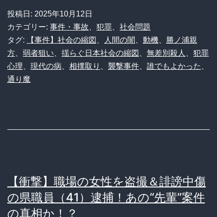
も
投稿日:
2025年10月12日
よ
カテゴリー:
事件・事故
、
犯罪
、
社会問題
か
タグ:
【事件】社会の縮図
、
人間の闇
、
動機
、
勝ノ浦親
方
、
弱者狙い
、
揺らぐ日本社会の縮図
、
無差別殺人
、
犯罪
っ
心理
、
現代の病
、
相撲取り
、
襲撃事件
、
誰でもよかった
、
た」
通り魔
は
真
実
か？
通
り
【衝撃】職場の女性を盗撮＆誹謗中傷
魔
の県職員（41）逮捕！あの“先輩”案件
が
の真相か！？