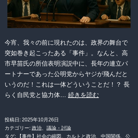
今宵、我々の前に現れたのは、政界の舞台で
突如巻き起こったある「事件」。なんと、高
市早苗氏の所信表明演説中に、長年の連立パ
ートナーであった公明党からヤジが飛んだと
いうのだ！これは一体どういうことだ！？ 長
【悲
らく自民党と協力体…
続きを読む
報】
公
投稿日:
2025年10月26日
明
カテゴリー:
政治
、
議論・討論
党
タグ:
【事件】社会の縮図
、
カルトと政治
、
中国関係
、
公