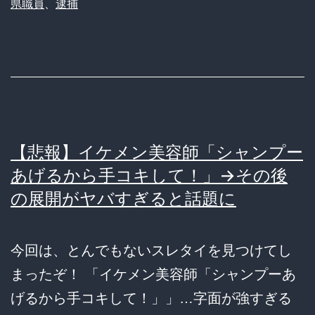
県職員
、
逮捕
を
盗
撮
＆
誹
謗
【悲報】イケメン美容師「シャンプー
中
あげるから手コキして！」→その後
傷
の展開がヤバすぎると話題に
の
県
今回は、とんでもないスレタイを見つけてし
職
まったぞ！ 「イケメン美容師「シャンプーあ
員
げるから手コキして！」」…字面が強すぎる
（41）