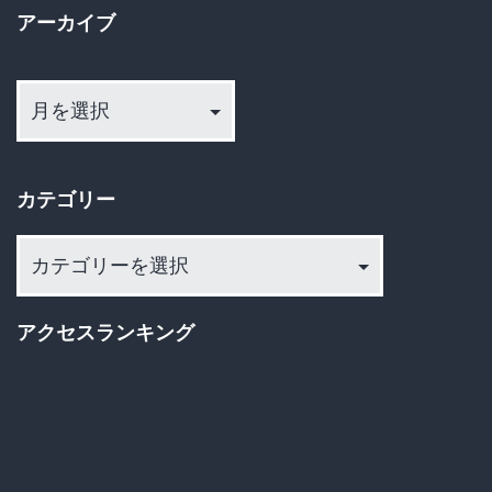
アーカイブ
性
ジ
が
ア
送
ー
水
カ
り
死
イ
体
カテゴリー
ブ
で
カ
発
テ
見！
ゴ
地
アクセスランキング
リ
方
ー
政
界
に