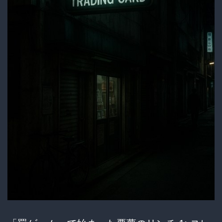
る
懲
役
6
年
の
判
決
が
下
っ
て
し