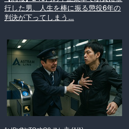
会
行した男、人生を棒に振る懲役6年の
の
判決が下ってしまう…
無
関
心…
冷
凍
庫
遺
棄
事
件
が