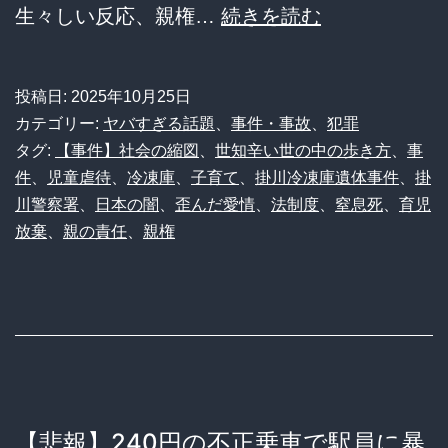
【凍
生々しい反応、親権…
続きを読む
ｗ
て
ｗ
つ
ｗ
投稿日:
2025年10月25日
く
ｗ
カテゴリー:
ヤバすぎる話題
、
事件・事故
、
犯罪
闇】
タグ:
【事件】社会の縮図
、
世知辛い世の中の歩き方
ｗ
、
事
件
、
児童虐待
、
冷凍庫
、
子育て
、
掛川冷凍庫遺体事件
、
掛
虐
ｗ
川警察署
、
日本の闇
、
歪んだ愛情
、
法制度
、
窒息死
、
育児
待、
放棄
、
親の責任
、
親権
親
権、
そ
し
て
社
【悲報】240円の不正乗車で駅員に暴