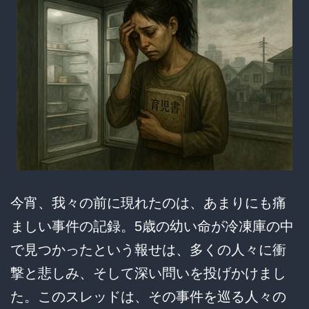
に
ヤ
ジ
を
飛
ば
し
て
今宵、我々の前に現れたのは、あまりにも痛
し
ましい事件の記録。5歳の幼い命が冷凍庫の中
ま
で見つかったという報せは、多くの人々に衝
う
撃と悲しみ、そして深い問いを投げかけまし
ｗ
た。このスレッドは、その事件を巡る人々の
ｗ