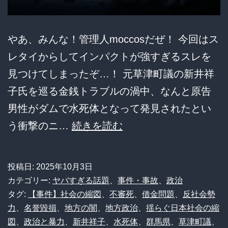
そ
の
やあ、みんな！管理人moccosだぜ！ 今回はス
後
レタイからしてインパクトが強すぎるスレを
の
見つけてしまったぞ…！ 元草津町議の新井祥
展
子氏を巡る金銭トラブルの渦中、なんと原告
開
男性がダムで水死体となって発見されたとい
が
【戦
う衝撃のニ…
続きを読む
ヤ
慄】
バ
元
投稿日:
2025年10月3日
す
草
カテゴリー:
ヤバすぎる話題
、
事件・事故
、
政治
ぎ
津
タグ:
【事件】社会の縮図
、
不審死
、
借金問題
、
反社会勢
る
力
、
名誉毀損
、
地方の闇
、
地方政治
、
揺らぐ日本社会の縮
町
図
、
政治と暴力
、
新井祥子
、
水死体
、
群馬県
、
草津町議
、
と