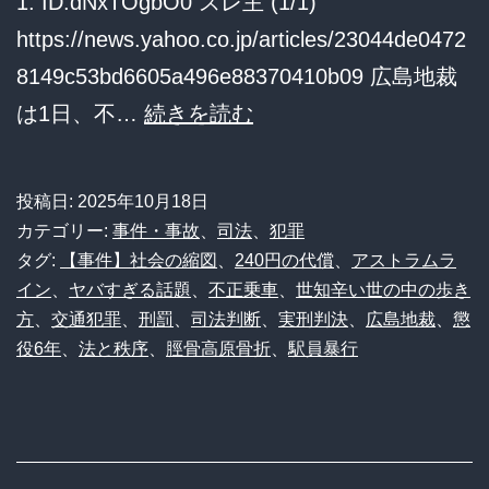
1: ID:dNxTOgbO0 スレ主 (1/1)
投
https://news.yahoo.co.jp/articles/23044de0472
げ
8149c53bd6605a496e88370410b09 広島地裁
か
【悲
は1日、不…
続きを読む
け
報】
る
240
問
投稿日:
2025年10月18日
円
い
カテゴリー:
事件・事故
、
司法
、
犯罪
の
タグ:
【事件】社会の縮図
、
240円の代償
、
アストラムラ
イン
、
ヤバすぎる話題
、
不正乗車
、
世知辛い世の中の歩き
不
方
、
交通犯罪
、
刑罰
、
司法判断
、
実刑判決
、
広島地裁
、
懲
正
役6年
、
法と秩序
、
脛骨高原骨折
、
駅員暴行
乗
車
で
駅