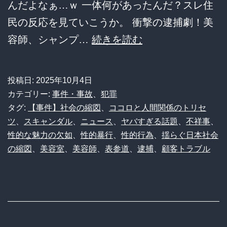
んだよなぁ…ｗ 一体何があったんだ？スレ住
逮
民の反応を見ていこうか。 衝撃の逮捕劇！美
捕！
【悲
容師、シャンプ…
続きを読む
あ
報】
の“先
イ
輩”案
投稿日:
2025年10月4日
ケ
カテゴリー:
事件・事故
、
犯罪
件
メ
タグ:
【事件】社会の縮図
、
ココロと人間関係のトリセ
の
ツ
、
スキャンダル
、
ニュース
、
ヤバすぎる話題
、
不祥事
、
ン
真
性的な魅力の欠如
、
性的暴行
、
性的行為
、
揺らぐ日本社会
美
相
の縮図
、
美容室
、
美容師
、
表参道
、
逮捕
、
顧客トラブル
容
か！？
師
「シ
ャ