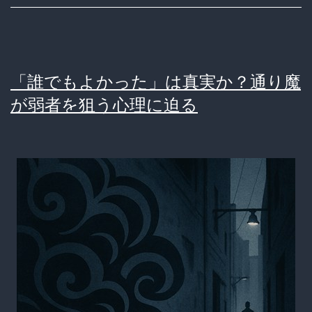
き
た“鬼
畜
「誰でもよかった」は真実か？通り魔
リ
が弱者を狙う心理に迫る
ン
チ”の
全
貌
と
人々
の
反
応