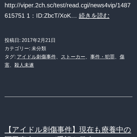
http://viper.2ch.sc/test/read.cgi/news4vip/1487
広
【ア
615751 1：ID:ZbcT/XoK…
続きを読む
が
イ
る
ド
投稿日:
2017年2月21日
血
ル
カテゴリー: 未分類
の
刺
タグ:
アイドル刺傷事件
、
ストーカー
、
事件・犯罪
、
傷
味
害
、
殺人未遂
傷
が」
事
意
件】
見
冨
陳
田
述
真
【アイドル刺傷事件】現在も療養中の
由