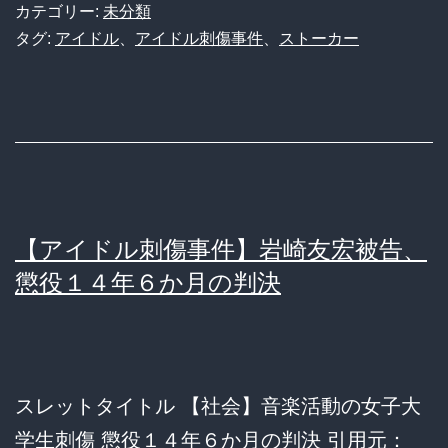
ル
カテゴリー:
未分類
刺
タグ:
アイドル
、
アイドル刺傷事件
、
ストーカー
傷
事
件】
ス
ト
ー
【アイドル刺傷事件】岩崎友宏被告、
カ
懲役１４年６か月の判決
ー
に
刺
スレットタイトル 【社会】音楽活動の女子大
さ
学生刺傷 懲役１４年６か月の判決 引用元：
れ