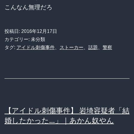
務
こんなん無理だろ
所
に
入
投稿日:
2016年12月17日
カテゴリー: 未分類
れ
タグ:
アイドル刺傷事件
、
ストーカー
、
話題
、
警察
て
お
い
て」
【アイドル刺傷事件】 岩埼容疑者「結
婚したかった…」｜あかん奴やん