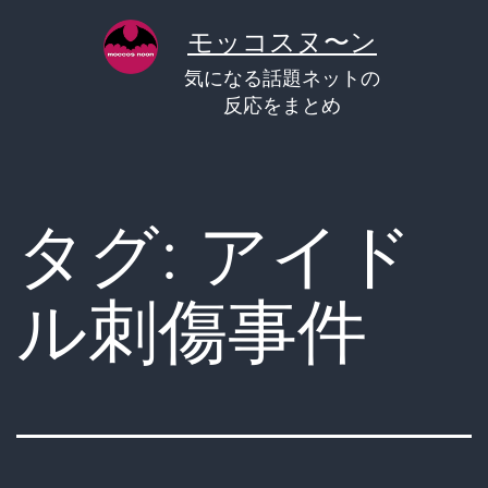
コ
モッコスヌ〜ン
ン
気になる話題ネットの
テ
反応をまとめ
ン
ツ
へ
タグ:
アイド
ス
キ
ル刺傷事件
ッ
プ