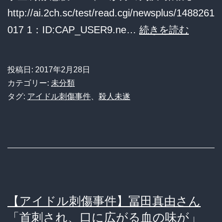
http://ai.2ch.sc/test/read.cgi/newsplus/1488261
た
【ア
017 1：ID:CAP_USER9.ne…
続きを読む
冨
イ
田
ド
さ
投稿日:
2017年2月28日
ル
ん、
カテゴリー:
未分類
刺
タグ:
アイドル刺傷事件
、
殺人未遂
東
傷
京
事
都
件】
を
岩
提
崎
訴
友
【アイドル刺傷事件】冨田真由さん
へ
宏
「首刺され、口に広がる血の味が」
「警