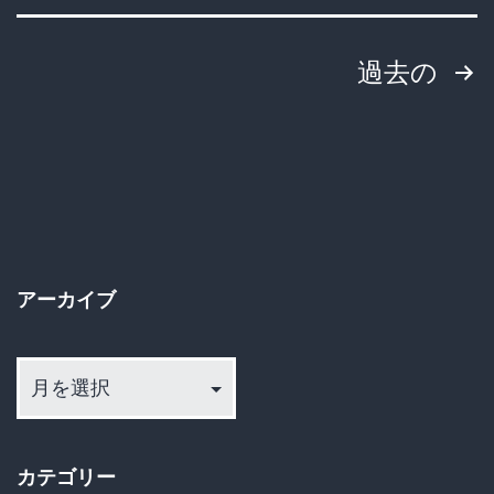
投
過去の
稿
の
ペ
ー
アーカイブ
ジ
ア
送
ー
カ
り
イ
カテゴリー
ブ