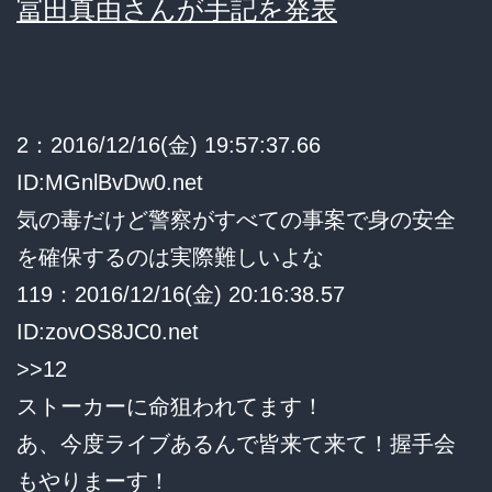
冨田真由さんが手記を発表
さ
ん
「岩
崎
2：2016/12/16(金) 19:57:37.66
気
ID:MGnlBvDw0.net
持
気の毒だけど警察がすべての事案で身の安全
ち
を確保するのは実際難しいよな
悪
119：2016/12/16(金) 20:16:38.57
い、
ID:zovOS8JC0.net
ず
>>12
っ
ストーカーに命狙われてます！
と
あ、今度ライブあるんで皆来て来て！握手会
刑
もやりまーす！