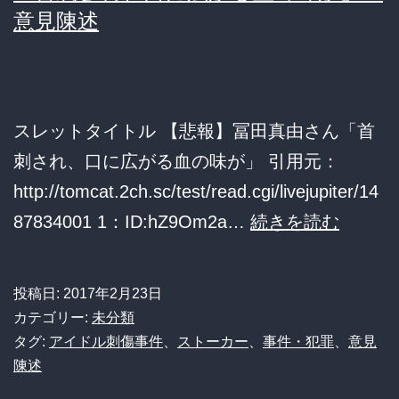
被
意見陳述
備
告、
怠
懲
っ
役
た」
スレットタイトル 【悲報】冨田真由さん「首
１
刺され、口に広がる血の味が」 引用元：
４
http://tomcat.2ch.sc/test/read.cgi/livejupiter/14
年
【ア
87834001 1：ID:hZ9Om2a…
続きを読む
６
イ
か
ド
月
投稿日:
2017年2月23日
ル
カテゴリー:
未分類
の
刺
タグ:
アイドル刺傷事件
、
ストーカー
、
事件・犯罪
、
意見
判
陳述
傷
決