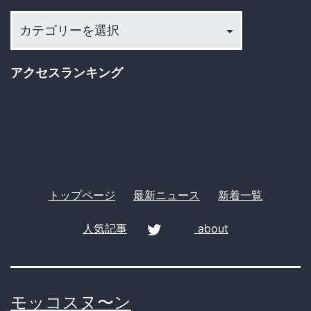
カ
さ
テ
れ
ゴ
た
アクセスランキング
リ
本
ー
音
と、
そ
の
トップページ
最新ニュース
新着一覧
後
人気記事
about
の
波
twitter
紋
モッコスヌ〜ン