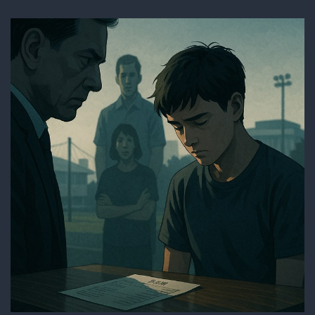
能…
か
と
思
い
き
や、
そ
の
販
売
戦
略