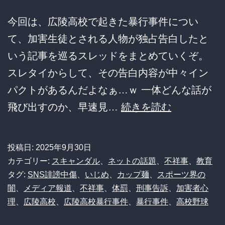
に
今回は、広陵高校で起きた暴行事件につい
隠
て、加害生徒とされる人物が独占告白したと
さ
いう記事を巡るスレッドをまとめていくぞ。
れ
スレタイからして、その告白内容が中々イン
た
パクトがあるんだよなぁ…ｗ 一体どんな話が
真
【衝
飛び出すのか、早速見…
続きを読む
実
撃】
と
広
投稿日:
2025年9月30日
は！？
陵
カテゴリー:
スキャンダル
、
ネットの話題
、
不祥事
、
教育
高
タグ:
SNS誹謗中傷
、
いじめ
、
カップ麺
、
スポーツ界の
闇
、
メディア報道
、
不祥事
、
体罰
、
刑事告訴
、
加害者心
校
理
、
広陵高校
、
広陵高校暴行事件
、
暴行事件
、
高校野球
暴