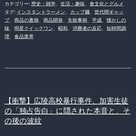
和
カテゴリー:
歴史・雑学
、
生活・趣味
、
食文化とグルメ
の
タグ:
インスタントラーメン
、
カップ麺
、
世代間ギャッ
プ
、
商品の裏側
、
商品開発
、
失敗事例
、
平成
、
懐かしの
1
味
、
明星クイックワン
、
昭和
、
消費者の反応
、
短時間調
分
理
、
食品業界
カ
ッ
プ
麺、
ま
さ
【衝撃】広陵高校暴行事件、加害生徒
か
の「独占告白」に隠された本音と、そ
の
の後の波紋
高
性