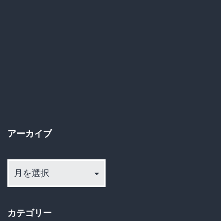
行
事
件、
加
害
生
徒
の
アーカイブ
「独
占
ア
告
ー
白」
カ
イ
に
カテゴリー
ブ
隠