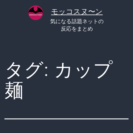
コ
モッコスヌ〜ン
ン
気になる話題ネットの
テ
反応をまとめ
ン
ツ
へ
タグ:
カップ
ス
キ
麺
ッ
プ