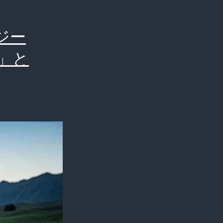
３
つ
ジー
目
」と
は？
オ
ッ
サ
ン
に
な
る
と
良