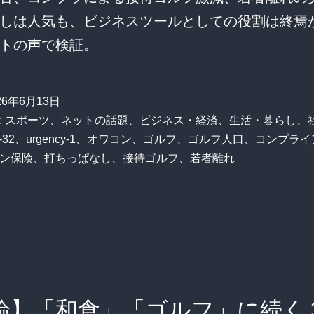
しは人気も、ビジネスツールとしての役割は終焉
トの声で検証。
26年6月13日
:
スポーツ
、
ネットの話題
、
ビジネス・経済
、
生活・暮らし
、
-32
、
urgency-1
、
オワコン
、
ゴルフ
、
ゴルフ人口
、
コンプライ
ン保険
、
打ちっぱなし
、
接待ゴルフ
、
若者離れ
論】「和食」「ゴルフ」に続く