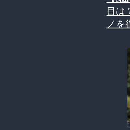
目は
ノを