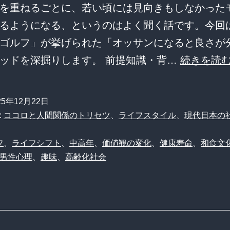
を重ねるごとに、若い頃には見向きもしなかった
るようになる、というのはよく聞く話です。今回
ゴルフ」が挙げられた「オッサンになると良さが
ッドを深掘りします。 前提知識・背…
続きを読
25年12月22日
:
ココロと人間関係のトリセツ
、
ライフスタイル
、
現代日本の
フ
、
ライフシフト
、
中高年
、
価値観の変化
、
健康寿命
、
和食文
男性心理
、
趣味
、
高齢化社会