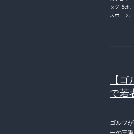
タグ:
5ch
スポーツ
、
【ゴ
で若
ゴルフが
ーの三重