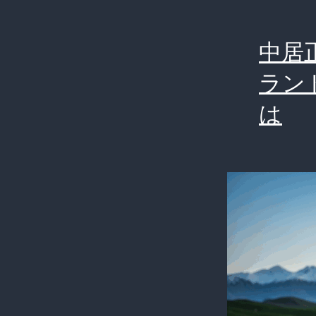
中居
ラン
は