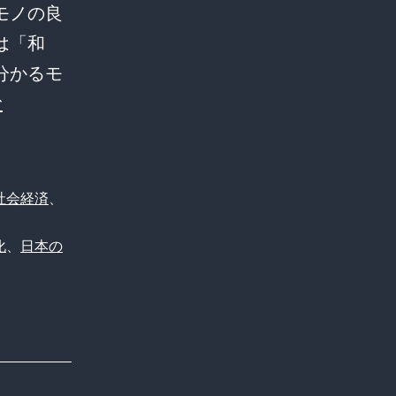
モノの良
は「和
分かるモ
【議
む
論】
「和
食」
社会経済
、
「ゴ
化
、
日本の
ル
フ」
に
続
く