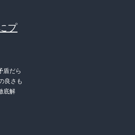
にプ
矛盾だら
の良さも
徹底解