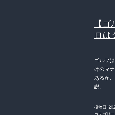
【ゴ
ロは
ゴルフは
けのマナ
あるが、
説。
投稿日:
20
カテゴリー