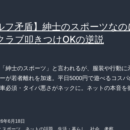
ルフ矛盾】紳士のスポーツなの
クラブ叩きつけOKの逆説
「紳士のスポーツ」と言われるが、服装や行動に
ーが若者離れを加速。平日5000円で遊べるコスパ
車必須・タイパ悪さがネックに。ネットの本音を
26年6月18日
:
スポーツ
、
ネットの話題
、
生活・暮らし
、
社会
、
考察