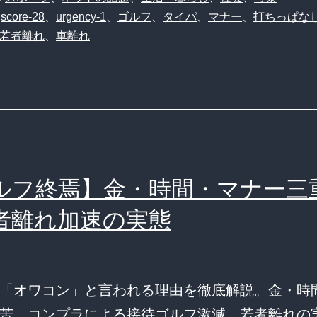
、
score-28
、
urgency-1
、
ゴルフ
、
タイパ
、
マナー
、
打ちっぱな
若者離れ
、
車離れ
ルフ終焉】金・時間・マナー三
者離れ加速の実態
「オワコン」と言われる理由を徹底解説。金・時
苦、コンプラによる接待ゴルフ激減、若者離れの