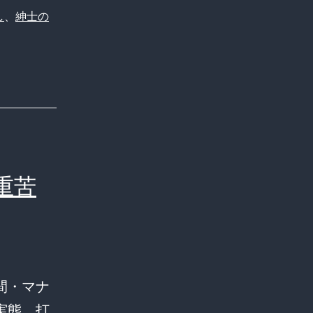
し
、
紳士の
重苦
間・マナ
実態。打