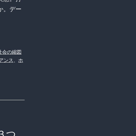
か。デー
社会の縮図
アンス
、
ホ
３つ