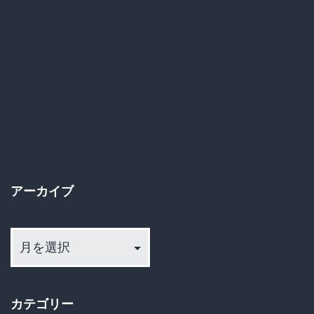
巡
る
政
治
家
の
分
断！？
アーカイブ
ス
パ
ア
ー
イ
カ
防
イ
止
カテゴリー
ブ