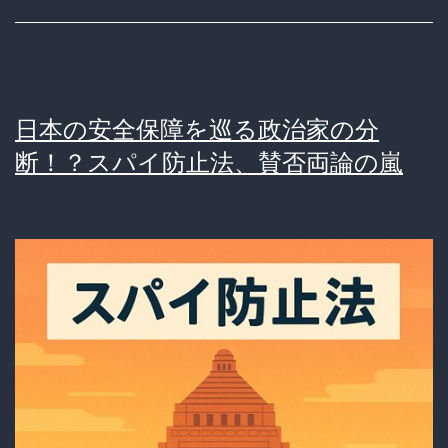
さ
か
の
「統
日本の安全保障を巡る政治家の分
一
断！？スパイ防止法、賛否両論の嵐
教
会
保
護
法」
だ
っ
た！？