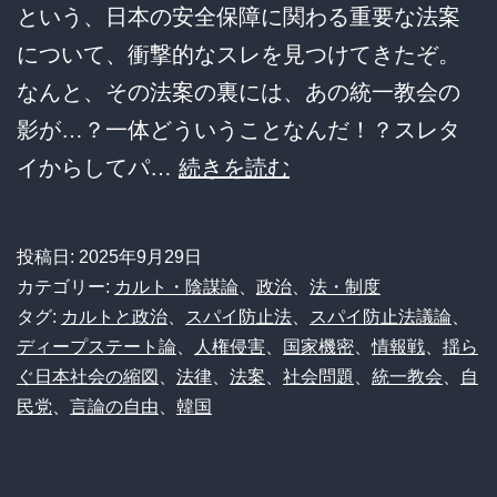
という、日本の安全保障に関わる重要な法案
について、衝撃的なスレを見つけてきたぞ。
なんと、その法案の裏には、あの統一教会の
影が…？一体どういうことなんだ！？スレタ
【衝
イからしてパ…
続きを読む
撃】
ス
投稿日:
2025年9月29日
パ
カテゴリー:
カルト・陰謀論
、
政治
、
法・制度
イ
タグ:
カルトと政治
、
スパイ防止法
、
スパイ防止法議論
、
ディープステート論
、
人権侵害
、
国家機密
、
情報戦
、
揺ら
防
ぐ日本社会の縮図
、
法律
、
法案
、
社会問題
、
統一教会
、
自
止
民党
、
言論の自由
、
韓国
法、
ま