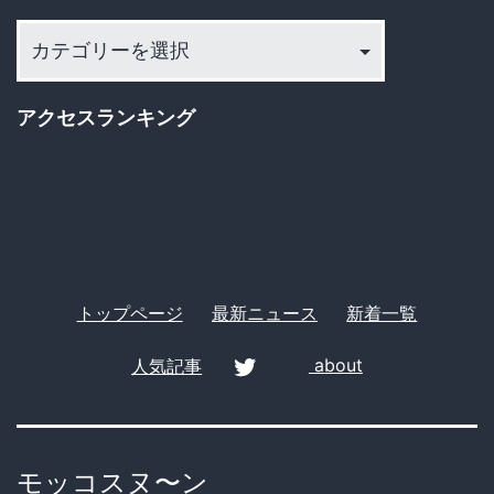
法、
カ
賛
テ
否
ゴ
アクセスランキング
両
リ
論
ー
の
嵐
トップページ
最新ニュース
新着一覧
人気記事
about
twitter
モッコスヌ〜ン