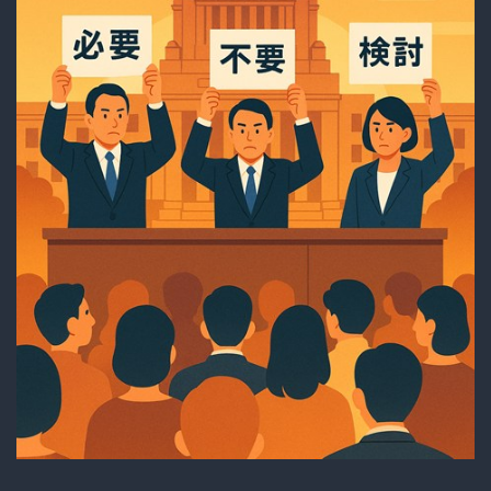
そ
の
驚
き
の
真
実
と
背
景
に
迫
る！