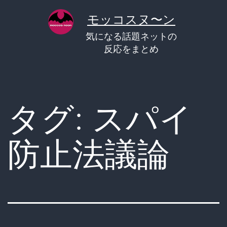
コ
モッコスヌ〜ン
ン
気になる話題ネットの
テ
反応をまとめ
ン
ツ
へ
タグ:
スパイ
ス
キ
防止法議論
ッ
プ