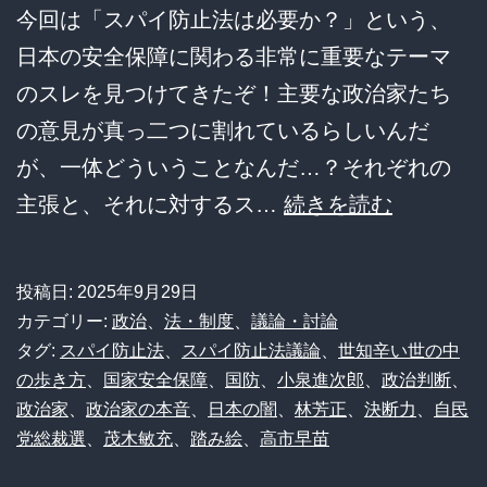
今回は「スパイ防止法は必要か？」という、
日本の安全保障に関わる非常に重要なテーマ
のスレを見つけてきたぞ！主要な政治家たち
の意見が真っ二つに割れているらしいんだ
が、一体どういうことなんだ…？それぞれの
日
主張と、それに対するス…
続きを読む
本
の
投稿日:
2025年9月29日
安
カテゴリー:
政治
、
法・制度
、
議論・討論
全
タグ:
スパイ防止法
、
スパイ防止法議論
、
世知辛い世の中
の歩き方
、
国家安全保障
、
国防
、
小泉進次郎
、
政治判断
、
保
政治家
、
政治家の本音
、
日本の闇
、
林芳正
、
決断力
、
自民
障
党総裁選
、
茂木敏充
、
踏み絵
、
高市早苗
を