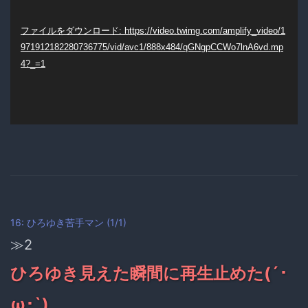
画
プ
ファイルをダウンロード: https://video.twimg.com/amplify_video/1
971912182280736775/vid/avc1/888x484/qGNgpCCWo7lnA6vd.mp
レ
4?_=1
ー
ヤ
ー
16: ひろゆき苦手マン (1/1)
≫2
ひろゆき見えた瞬間に再生止めた(´･
ω･`)