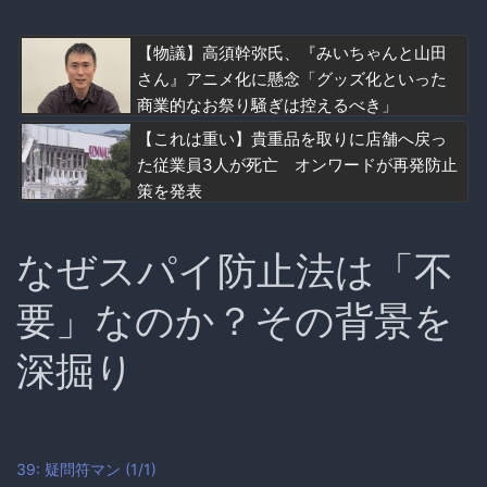
【物議】高須幹弥氏、『みいちゃんと山田
さん』アニメ化に懸念「グッズ化といった
商業的なお祭り騒ぎは控えるべき」
【これは重い】貴重品を取りに店舗へ戻っ
た従業員3人が死亡 オンワードが再発防止
策を発表
なぜスパイ防止法は「不
要」なのか？その背景を
深掘り
39: 疑問符マン (1/1)