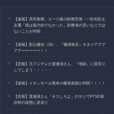
【速報】高市政権、エース級の財務官僚・一松旬氏を
左遷「彼は協力的でなかった」財務省の言いなりでは
ないことが判明
【速報】影山優佳（25）、『爆弾発言』キタァアアア
アアーーーーー！！
【悲報】元フジテレビ渡邊渚さん、『地獄』に逆戻り
してしまう・・・・・
【速報】イオンモール熊本の爆発原因が判明！！！！
【悲報】渡邊渚さん「キスしろよ」のヤジでPTSD発
症時の状態に逆戻り