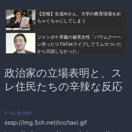
【悲報】生成AIさん、大学の教育現場をめ
ちゃくちゃにしてしまう
ジャンポケ斉藤の被害女性「バウムクーヘ
ン売ったりTikTokライブしててムカついた
から示談しなかった」
政治家の立場表明と、ス
レ住民たちの辛辣な反応
1:
スレ主
(1/2)
sssp://img.5ch.net/ico/taxi.gif