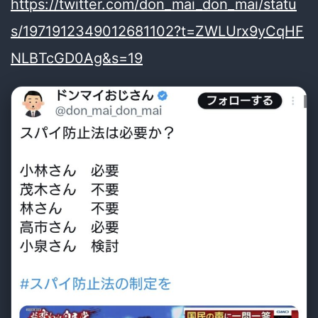
https://twitter.com/don_mai_don_mai/statu
s/1971912349012681102?t=ZWLUrx9yCqHF
NLBTcGD0Ag&s=19