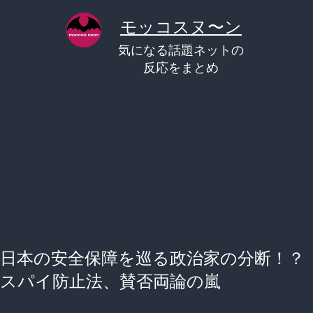
コ
モッコスヌ〜ン
ン
気になる話題ネットの
テ
反応をまとめ
ン
ツ
へ
ス
キ
ッ
プ
日本の安全保障を巡る政治家の分断！？
スパイ防止法、賛否両論の嵐