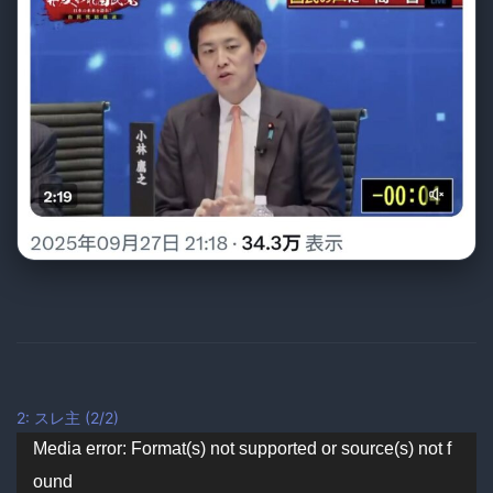
2:
スレ主
(2/2)
動
Media error: Format(s) not supported or source(s) not f
ound