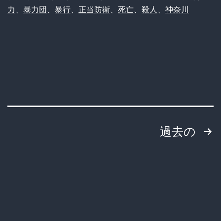
力
、
暴力団
、
暴行
、
正当防衛
、
死亡
、
殺人
、
神奈川
縁
つ
け
ら
れ
て
る
投
過去の
仲
間
稿
を
の
救
ペ
う
為