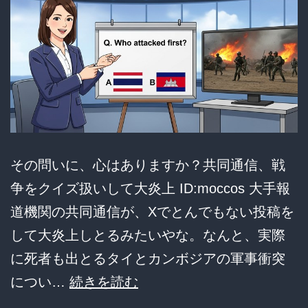
し
ろ
良
か
っ
た」
と
その問いに、心はありますか？共同通信、戦
本
争をクイズ扱いして大炎上 ID:moccos 大手報
音
道機関の共同通信が、Xでとんでもない投稿を
を
して大炎上しとるみたいやな。なんと、実際
語
に死者も出とるタイとカンボジアの軍事衝突
る
【悲
につい…
続きを読む
報】