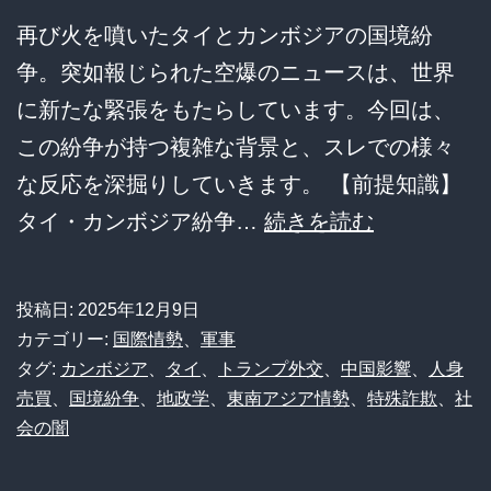
光
再び火を噴いたタイとカンボジアの国境紛
客
争。突如報じられた空爆のニュースは、世界
の
に新たな緊張をもたらしています。今回は、
マ
この紛争が持つ複雑な背景と、スレでの様々
ナ
な反応を深掘りしていきます。 【前提知識】
ー
【緊
タイ・カンボジア紛争…
続きを読む
崩
急
壊
速
投稿日:
2025年12月9日
が
報】
カテゴリー:
国際情勢
、
軍事
深
タ
タグ:
カンボジア
、
タイ
、
トランプ外交
、
中国影響
、
人身
売買
、
国境紛争
、
地政学
、
東南アジア情勢
、
特殊詐欺
、
社
刻
イ
会の闇
す
軍
ぎ
が