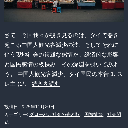
学
る
ぶ“共
東
生”の
南
ヒ
ア
さて、今回我々が覗き見るのは、タイで巻き
ン
ジ
起こる中国人観光客減少の波、そしてそれに
ト
ア
伴う現地社会の複雑な感情だ。経済的な影響
と
紛
と国民感情の板挟み、その深淵を覗いてみよ
は？
争
う。 中国人観光客減少、タイ国民の本音 1: ス
:
の
【朗
レ主 (1/…
続きを読む
モ
背
報】
ッ
景
タ
投稿日:
2025年11月20日
コ
に
イ
カテゴリー:
グローバル社会の光と影
、
国際情勢
、
社会問
ス
迫
「我々
題