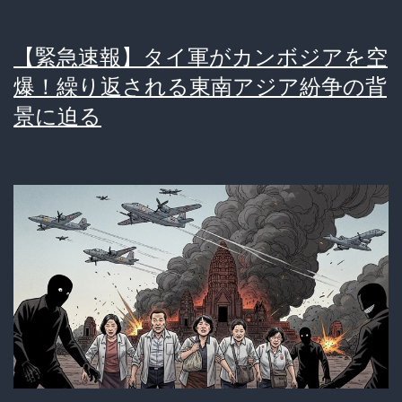
国
人
【緊急速報】タイ軍がカンボジアを空
が
爆！繰り返される東南アジア紛争の背
マ
景に迫る
シ
に
見
え
る」
イ
ン
ド
人
観