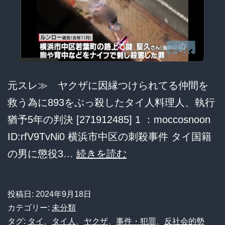
家
族
崩
壊
の
元スレ≫ ヤクザに因縁つけられてる仲間を
悲
救う為に893をぶっ殺したタイ人料理人、執行
劇！
猶予5年の判決 [271912485] 1 ：moccosnoon
ID:rfV9TvNi0 横浜市中区の刺殺事件 タイ国籍
ヤ
の男に懲役3…
続きを読む
ク
ザ
投稿日:
2024年9月18日
に
カテゴリー:
未分類
因
タグ:
タイ
、
タイ人
、
ヤクザ
、
事件・犯罪
、
反社会的勢