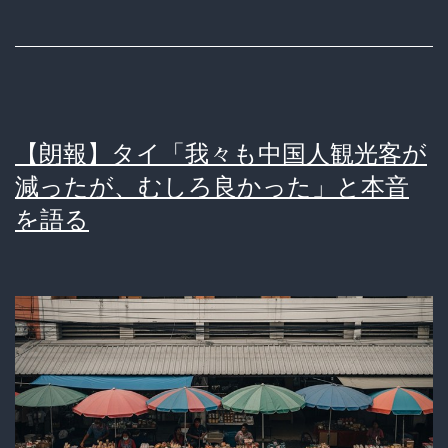
る
カ
ｗ
ン
ｗ
ボ
ｗ
ジ
【朗報】タイ「我々も中国人観光客が
西
ア
減ったが、むしろ良かった」と本音
葛
を
を語る
西
空
の
爆！
成
繰
功
り
例
返
か
さ
ら
れ