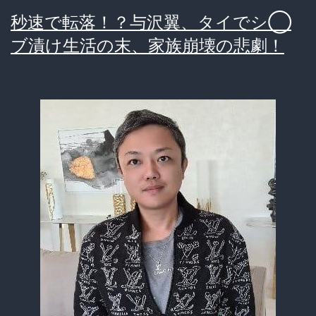
ゲ
秒速で転落！？与沢翼、タイでシ◯
で
ブ漬け生活の末、家族崩壊の悲劇！
釣
ら
れ
ミ
ャ
ン
マ
ー
へ
拉
致
監