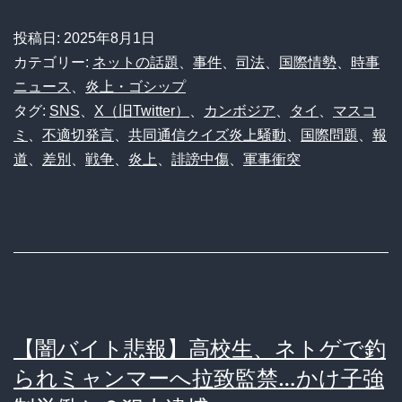
共
投稿日:
2025年8月1日
同
カテゴリー:
ネットの話題
、
事件
、
司法
、
国際情勢
、
時事
通
ニュース
、
炎上・ゴシップ
タグ:
SNS
、
X（旧Twitter）
、
カンボジア
、
タイ
、
マスコ
信
ミ
、
不適切発言
、
共同通信クイズ炎上騒動
、
国際問題
、
報
さ
道
、
差別
、
戦争
、
炎上
、
誹謗中傷
、
軍事衝突
ん、
人
の
心
が
な
【闇バイト悲報】高校生、ネトゲで釣
い
られミャンマーへ拉致監禁…かけ子強
ク