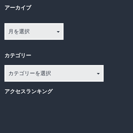
ー
に
アーカイブ
ジ
893
ア
送
を
ー
ぶ
カ
り
っ
イ
カテゴリー
◯
ブ
し
カ
た
テ
ゴ
タ
アクセスランキング
リ
イ
ー
人
料
理