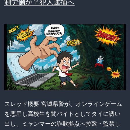
制労働か？犯人逮捕へ
イ
ズ
を
出
題
し
て
し
ま
い
スレッド概要 宮城県警が、オンラインゲーム
炎
を悪用し高校生を闇バイトとしてタイに誘い
上、
出し、ミャンマーの詐欺拠点へ拉致・監禁し
ツ