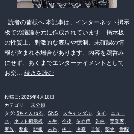
禁…
か
読者の皆様へ 本記事は、インターネット掲示
け
板での議論を元に作成されています。掲示板
子
の性質上、刺激的な表現や憶測、未確認の情
強
報が含まれる場合があります。内容を鵜呑み
制
にせず、あくまでエンターテイメントとして
労
秒
お楽…
続きを読む
働
速
か？
で
投稿日:
2025年4月18日
犯
転
カテゴリー:
未分類
人
落！？
タグ:
5ちゃんねる
、
SNS
、
スキャンダル
、
タイ
、
ニュー
逮
ス
、
ネット掲示板
、
人生
、
今後
、
依存症
、
告白
、
実業家
、
与
家族
、
悲劇
、
悲報
、
末路
、
炎上
、
考察
、
芸能
、
薬物
、
覚醒
捕
沢