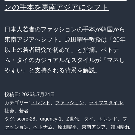
ンの手本を東南アジアにシフト
日本人若者のファッションの手本が韓国から
東南アジアへシフト。原田曜平教授は「20年
以上の若者研究で初めて」と指摘。ベトナ
ム・タイのカジュアルなスタイルが「マネし
やすい」と支持される背景を解説。
投稿日:
2026年7月24日
カテゴリー:
トレンド
、
ファッション
、
ライフスタイル
、
社会
、
若者
タグ:
score-28
、
urgency-1
、
Z世代
、
タイ
、
トレンド
、
フ
ァッション
、
ベトナム
、
原田曜平
、
東南アジア
、
韓国離れ