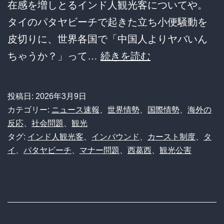
在感を増しとるインド人観光客についてや。
タイのパタヤビーチで起きた立ち小便騒動を
皮切りに、世界各国で「中国人よりヤバいん
【悲
ちゃうか？」って…
続きを読む
報】
タ
投稿日:
2026年3月9日
イ
カテゴリー:
ニュース速報
、
世界情勢
、
国際情勢
、
海外の
国
反応
、
社会問題
、
観光
タグ:
インド人観光客
、
インバウンド
、
カースト制度
、
タ
民
イ
、
パタヤビーチ
、
マナー問題
、
西葛西
、
観光公害
が
激
怒
「中