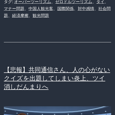
タグ:
オーバーツーリズム
、
ゼロドルツーリズム
、
タイ
、
ヌ〜
る
も
マナー問題
、
中国人観光客
、
国際関係
、
対中感情
、
社会問
ン
中
題
、
経済摩擦
、
観光問題
国
人
観
光
客
が
【悲報】共同通信さん、人の心がない
減
クイズを出題してしまい炎上、ツイ
っ
消しだんまりへ
た
が、
む