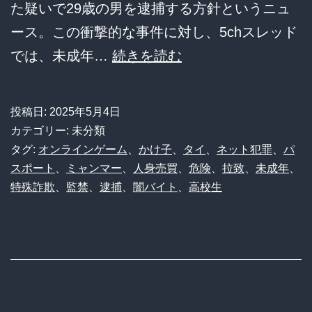
た疑いで29歳の男を逮捕する方針というニュ
イ
ース。この衝撃的な事件に対し、5chスレッド
消
【闇
では、未成年…
続きを読む
し
バ
だ
イ
ん
投稿日:
2025年5月4日
ト
ま
カテゴリー: 未分類
悲
タグ:
オンラインゲーム
、
かけ子
、
タイ
、
ネット犯罪
、
パ
り
スポート
、
ミャンマー
、
人身売買
、
危険
、
拉致
、
未成年
、
報】
へ
特殊詐欺
、
監禁
、
逮捕
、
闇バイト
、
高校生
高
校
生、
ネ
ト