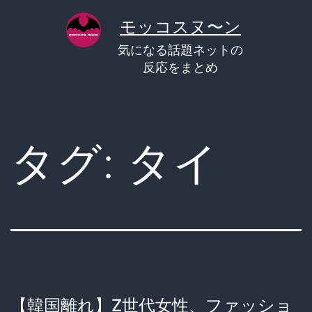
コ
モッコスヌ〜ン
ン
気になる話題ネットの
テ
反応をまとめ
ン
ツ
へ
タグ:
タイ
ス
キ
ッ
プ
【韓国離れ】Z世代女性、ファッショ