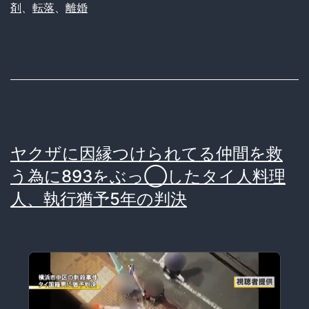
剤
、
転落
、
離婚
へ
翼、
タ
イ
で
シ
◯
ヤクザに因縁つけられてる仲間を救
ブ
う為に893をぶっ◯したタイ人料理
漬
人、執行猶予5年の判決
け
生
活
の
末、