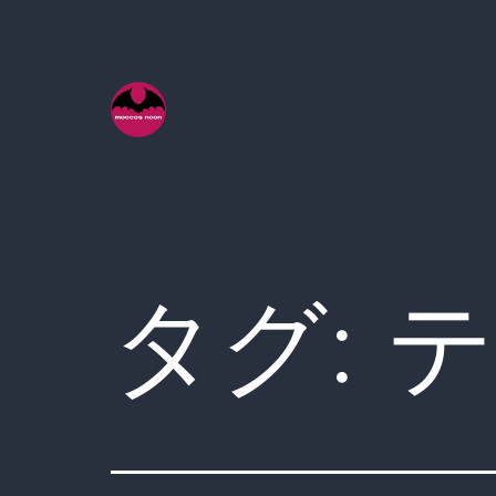
コ
ン
テ
ン
ツ
へ
ス
キ
タグ:
テ
ッ
プ