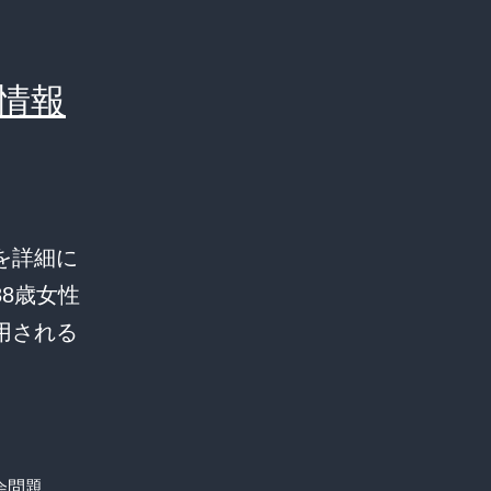
情報
を詳細に
8歳女性
用される
会問題