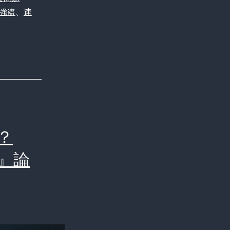
強盗
、
速
？
』論