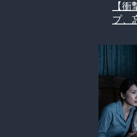
【衝
プ、