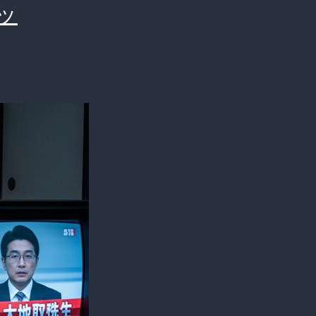
ッ
た
ち。
な
ぜ？
『つ
ま
ら
な
い
番
組
に
ほ