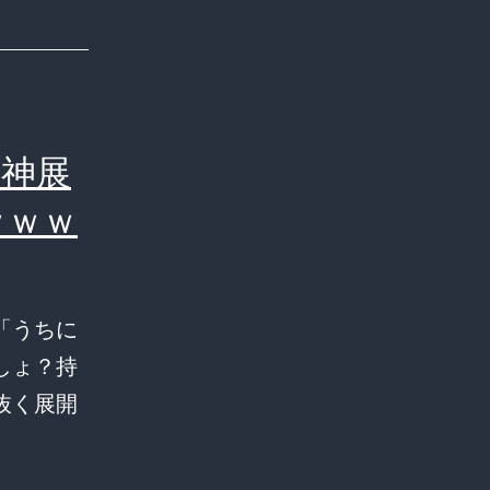
ュ
ー
ス
速
”神展
報
テ
ｗｗｗ
ロ
ッ
プ、
「うちに
忘
しょ？持
れ
抜く展開
ら
【爆
れ
笑