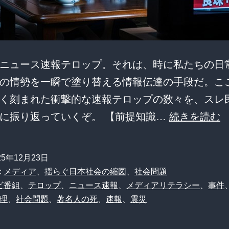
ニュース速報テロップ。それは、時に私たちの日
の情勢を一瞬で塗り替える情報伝達の手段だ。こ
く刻まれた衝撃的な速報テロップの数々を、スレ
に振り返っていくぞ。 【前提知識…
続きを読む
25年12月23日
:
メディア
、
揺らぐ日本社会の縮図
、
社会問題
ビ番組
、
テロップ
、
ニュース速報
、
メディアリテラシー
、
事件
理
、
社会問題
、
著名人の死
、
速報
、
震災