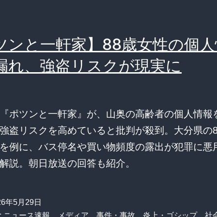
ツンと一軒家】88歳女性の個人
漏れ、強盗リスクが現実に
『ポツンと一軒家』が、山奥の高齢者の個人情報
強盗リスクを高めていると批判が殺到。大分県の8
を例に、バス停名や買い物頻度の露出が犯罪に悪
解説。朝日放送の回答も紹介。
26年5月29日
:
ニュース速報
、
メディア
、
事件・事故
、
炎上・ゴシップ
、
社