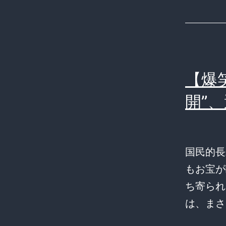
【爆
開”
国民的長
もお宝が
ち寄られ
は、ま