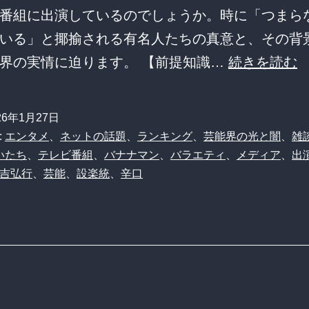
番組に出演しているのでしょうか。時に「つまら
いる」と揶揄される有名人たちの真意と、その背
界の実情に迫ります。 【前提知識…
続きを読む
26年1月27日
:
エンタメ
、
ネットの話題
、
ランキング
、
芸能界の光と闇
、
雑
いたち
、
テレビ番組
、
バナナマン
、
バラエティ
、
メディア
、
出
吉弘行
、
芸能
、
設楽統
、
辛口