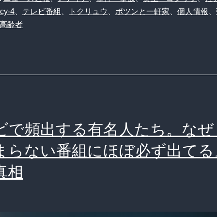
cy-4
、
テレビ番組
、
トクリュウ
、
ポツンと一軒家
、
個人情報
、
高齢者
ビで頻出する有名人たち。なぜ
まらない番組にほぼ必ず出てる
真相