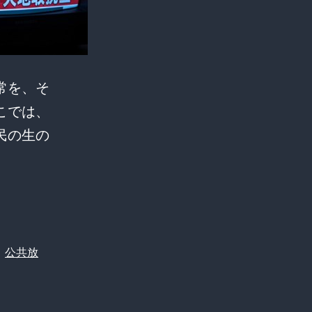
ぼ
必
ず
出
常を、そ
て
こでは、
る』
民の生の
論
【衝
争
撃】
の
テ
真
レ
相
ビ
、
公共放
の
ニ