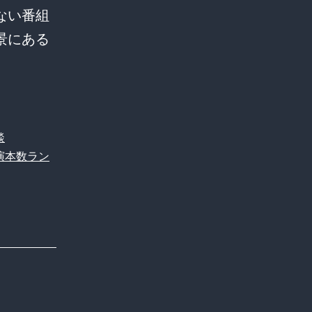
ない番組
景にある
テ
レ
ビ
で
談
頻
演本数ラン
出
す
る
有
名
人