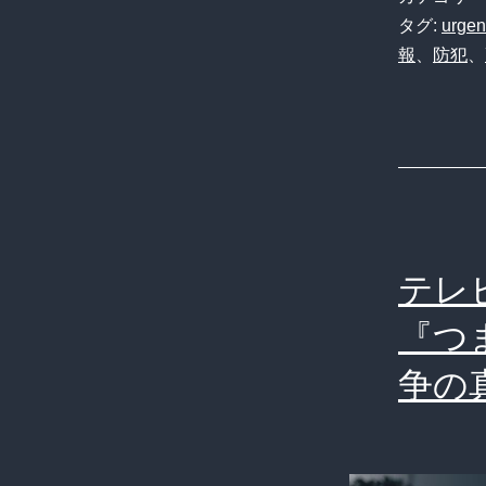
タグ:
urgen
報
、
防犯
、
テレ
『つ
争の