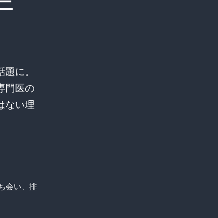
ー
話題に。
専門医の
はない理
ち会い
、
排