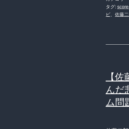
タグ:
score
ビ
、
佐藤二
【佐
んだ
ム問