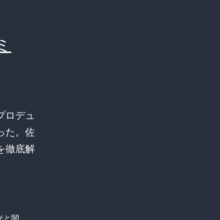
ミ
プロデュ
った。佐
を徹底解
光と闇