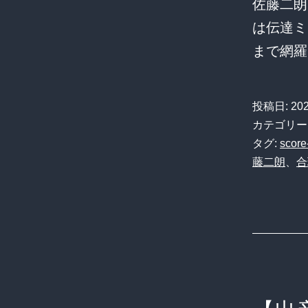
佐藤二朗
は伝達ミ
まで網羅
投稿日:
20
カテゴリー
タグ:
score
藤二朗
、
合