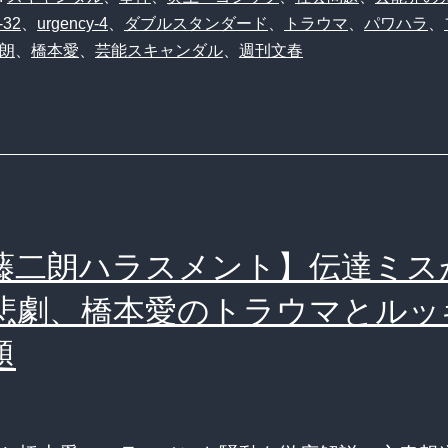
-32
、
urgency-4
、
ダブルスタンダード
、
トラウマ
、
パワハラ
、
朗
、
橋本愛
、
芸能スキャンダル
、
週刊文春
藤二朗ハラスメント】伝達ミス
悲劇、橋本愛のトラウマとルッ
題