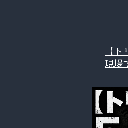
【ト
現場