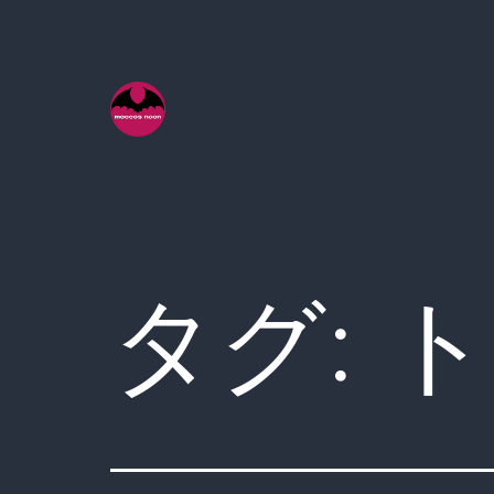
コ
ン
テ
ン
ツ
へ
ス
キ
タグ:
ト
ッ
プ