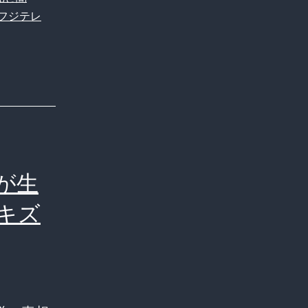
フジテレ
が生
キズ