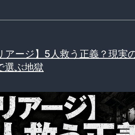
リアージ】5人救う正義？現実
で選ぶ地獄