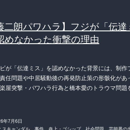
藤二朗パワハラ】フジが「伝達
認めなかった衝撃の理由
ビが「伝達ミス」を認めなかった背景には、制作
責任問題や中居騒動後の再発防止策の形骸化があ
楽屋突撃・パワハラ行為と橋本愛のトラウマ問題
26年7月6日
:
スキャンダル
、
事件
、
炎上・ゴシップ
、
社会問題
、
芸能界の