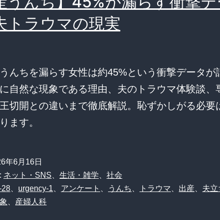
産うんち】45%が漏らす衝撃デ
夫トラウマの現実
うんちを漏らす女性は約45%という衝撃データが
に自然な現象である理由、夫のトラウマ体験談、
王切開との違いまで徹底解説。恥ずかしがる必要
ります。
26年6月16日
:
ネット・SNS
、
生活・雑学
、
社会
-28
、
urgency-1
、
アンケート
、
うんち
、
トラウマ
、
出産
、
夫立
象
、
産婦人科