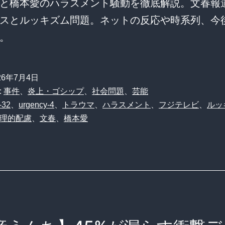
と橋本愛のハラスメント騒動を徹底解説。文春報
スとルッキズム問題。ネットの反応や時系列、今
。
26年7月4日
:
事件
、
炎上・ゴシップ
、
社会問題
、
芸能
-32
、
urgency-4
、
トラウマ
、
ハラスメント
、
フジテレビ
、
ルッ
理的配慮
、
文春
、
橋本愛