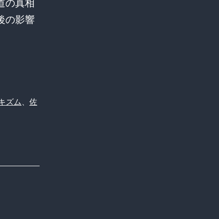
道の真相
後の影響
キズム
、
佐