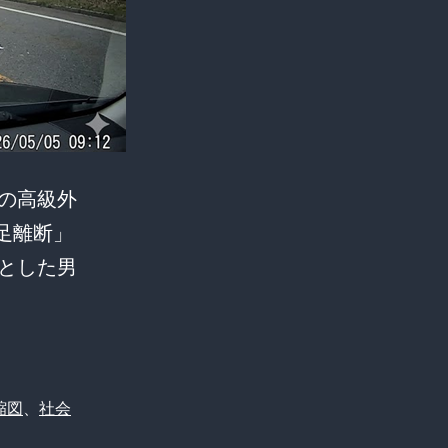
の高級外
足離断」
とした男
縮図
、
社会