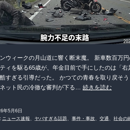
ンウィークの月山道に響く断末魔。 新車数百万円
ティを駆る65歳が、年金目前で手にしたのは「右
酷すぎる引導だった。 かつての青春を取り戻そう
【老
、ネット民の冷徹な審判が下る…
続きを読む
い
と
26年5月6日
高
:
ニュース速報
、
ヤバすぎる話題
、
事件・事故
、
交通
、
社会の
出