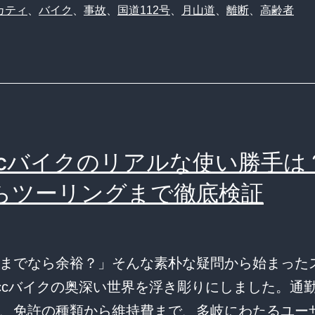
カティ
、
バイク
、
事故
、
国道112号
、
月山道
、
離断
、
高齢者
力】
制
御
不
能
な
5ccバイクのリアルな使い勝手は
200
馬
らツーリングまで徹底検証
力。
バ
ブ
までなら余裕？」そんな素朴な疑問から始まった
ル
5ccバイクの奥深い世界を浮き彫りにしました。通
世
、免許の種類から維持費まで、多岐にわたるユー