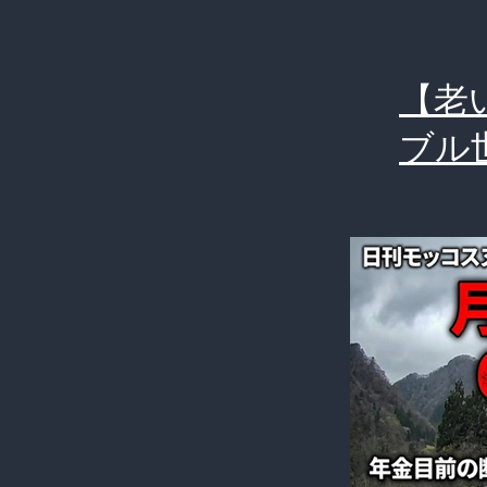
【老
ブル