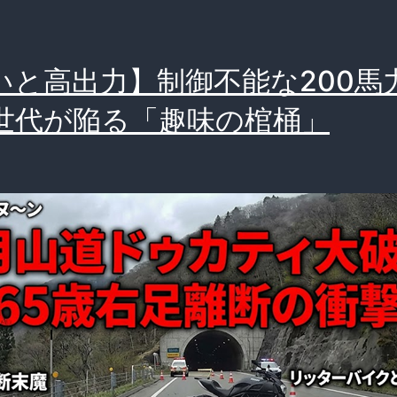
いと高出力】制御不能な200馬
世代が陥る「趣味の棺桶」