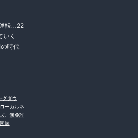
運転…22
ていく
和の時代
ングダウ
ローカルネ
ズ
、
無免許
困層