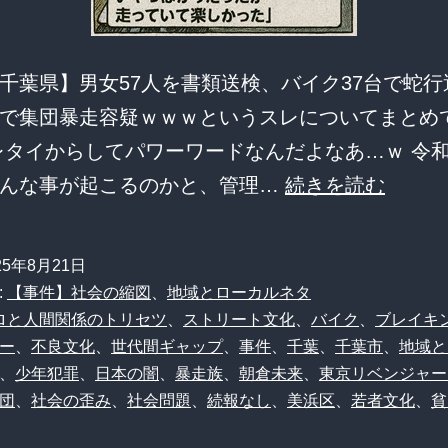
底
検
千葉県】男女57人を書類送検、バイク37台で蛇行
証
で集団暴走容疑ｗｗｗというスレについてまとめ
レタイからしてパワーワードなんだよなあ…ｗ 令
【衝
こんな事が起こるのかと、管理…
続きを読む
撃】
千
25年8月21日
葉
:
【事件】社会の縮図
、
地域とローカルネタ
に
ロと人間関係のトリセツ
、
ストリート文化
、
バイク
、
ブレイキ
ー
、
不良文化
、
世代間ギャップ
、
事件
、
千葉
、
千葉市
、
地域と
ま
、
少年犯罪
、
日本の闇
、
暴走族
、
朝倉未来
、
東京リベンジャー
だ
団
、
社会の歪み
、
社会問題
、
続報なし
、
美浜区
、
若者文化
、
貧
い