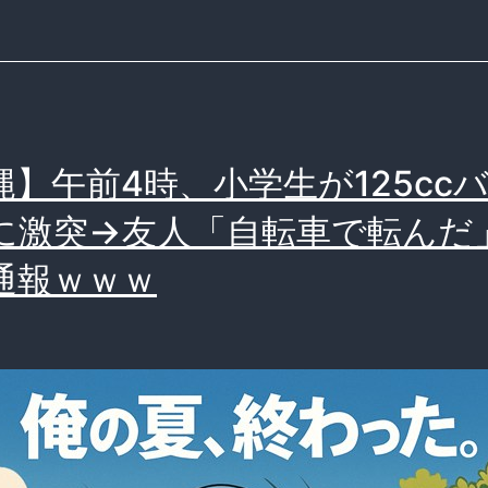
た！
少
年
57
人
縄】午前4時、小学生が125cc
バ
に激突→友人「自転車で転んだ
イ
ク
通報ｗｗｗ
集
団
暴
走
で