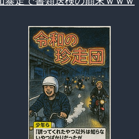
団暴走で書類送検の顛末ｗｗｗ
は？
通
勤
か
ら
ツ
ー
リ
ン
グ
ま
で
徹