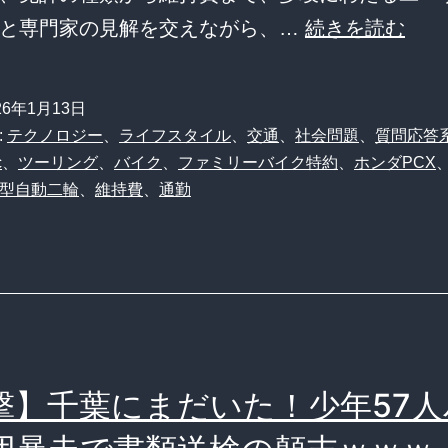
代
125c
声と専門家の見解を交えながら、…
続きを読む
が
バ
陥
イ
26年1月13日
る
ク
:
テクノロジー
、
ライフスタイル
、
交通
、
社会問題
、
質問応答
「趣
の
c
、
ツーリング
、
バイク
、
ファミリーバイク特約
、
ホンダPCX
味
型自動二輪
、
維持費
、
通勤
リ
の
ア
棺
ル
桶」
な
使
い
撃】千葉にまだいた！少年57人
勝
手