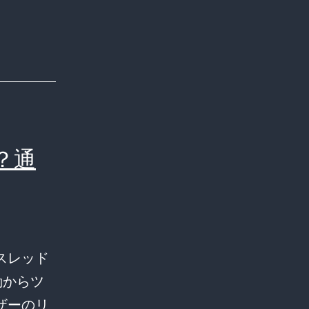
？通
スレッド
勤からツ
ザーのリ