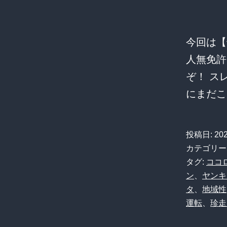
今回は【
人無免許
ぞ！ ス
にまだ
投稿日:
20
カテゴリー
タグ:
ココ
ン
、
ヤンキ
タ
、
地域性
運転
、
珍走