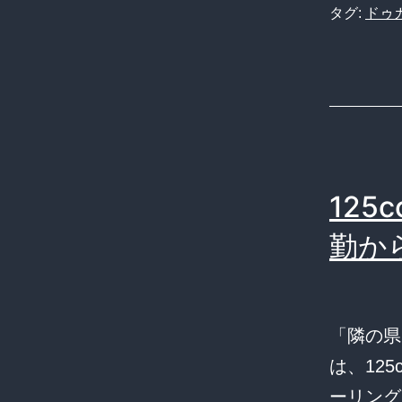
タグ:
ドゥ
12
勤か
「隣の県
は、12
ーリング