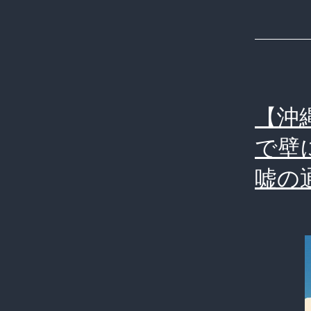
【沖
で壁
嘘の