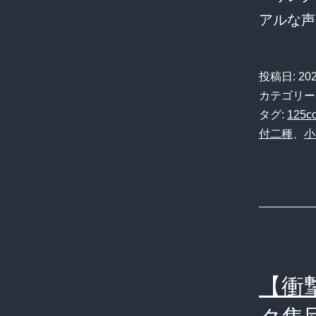
アルな
投稿日:
20
カテゴリー
タグ:
125c
付二種
、
小
【衝