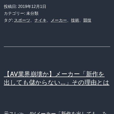
で
投稿日:
2019年12月1日
ナ
カテゴリー: 未分類
イ
タグ:
スポーツ
、
ナイキ
、
メーカー
、
技術
、
競技
キ
の
カ
ー
ボ
ン
【AV業界崩壊か】メーカー「新作を
反
出しても儲からない…」その理由とは
発
シ
ュ
元スレ≫ AVメーカー「新作を出しても、み