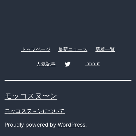
カ
ー
メ
ラ
で
撮
トップページ
最新ニュース
新着一覧
影
さ
人気記事
about
れ
twitter
た
も
モッコスヌ〜ン
の
モッコスヌ～ンについて
だ
Proudly powered by
WordPress
.
と
発