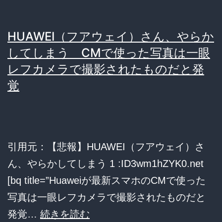
「
尾
HUAWEI（フアウェイ）さん、やらか
社
してしまう CMで使った写真は一眼
長
レフカメラで撮影されたものだと発
覚
不
審
死
か
引用元：【悲報】HUAWEI（フアウェイ）さ
ん、やらかしてしまう 1 :ID3wm1hZYK0.net
[bq title=”Huaweiが最新スマホのCMで使った
写真は一眼レフカメラで撮影されたものだと
HUAWEI（フ
発覚…
続きを読む