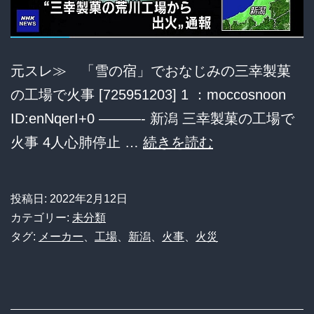
い
が
ヤ
元スレ≫ 「雪の宿」でおなじみの三幸製菓
バ
の工場で火事 [725951203] 1 ：moccosnoon
す
ID:enNqerI+0 ———- 新潟 三幸製菓の工場で
ぎ
「雪
火事 4人心肺停止 …
続きを読む
る
の
と
宿」
投稿日:
2022年2月12日
話
で
カテゴリー:
未分類
題
お
タグ:
メーカー
、
工場
、
新潟
、
火事
、
火災
に！
な
じ
み