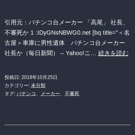
ぎ
ワ
引用元：パチンコ台メーカー 「高尾」 社長、
ロ
不審死か 1 :IDyGNsNBWG0.net [bq title=”＜名
タ
古屋＞車庫に男性遺体 パチンコ台メーカー
www
パ
社長か（毎日新聞） – Yahoo!ニ…
続きを読む
チ
ン
投稿日:
2018年10月25日
コ
カテゴリー:
未分類
台
タグ:
パチンコ
、
メーカー
、
不審死
メ
ー
カ
ー