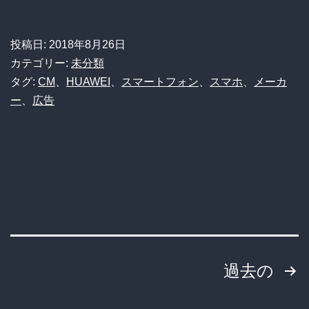
ア
ウ
投稿日:
2018年8月26日
ェ
カテゴリー:
未分類
イ）
タグ:
CM
、
HUAWEI
、
スマートフォン
、
スマホ
、
メーカ
ー
、
広告
さ
ん、
や
ら
か
し
て
投
過去の
し
ま
稿