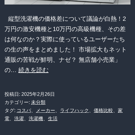
縦型洗濯機の価格差について議論が白熱！2
万円の激安機種と10万円の高級機種、その差
は何なのか？実際に使っているユーザーたち
の生の声をまとめました！ 市場拡大もネット
通販の苦戦が鮮明、ナゼ？ 無店舗小売業」
【衝
の…
続きを読む
撃
比
投稿日:
2025年2月26日
較】
カテゴリー:
未分類
2
タグ:
コスパ
、
メーカー
、
ライフハック
、
価格比較
、
家
電
、
洗濯
、
洗濯機
、
生活
万
円