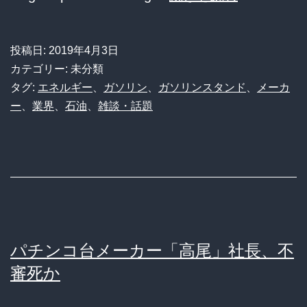
本
の
投稿日:
2019年4月3日
ガ
カテゴリー: 未分類
ソ
タグ:
エネルギー
、
ガソリン
、
ガソリンスタンド
、
メーカ
ー
、
業界
、
石油
、
雑談・話題
リ
ン
ス
タ
ン
ド
パチンコ台メーカー「高尾」社長、不
や
審死か
ば
す