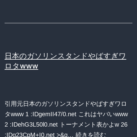
オ
の
パ
理
の
由
二
と
の
は
日本のガソリンスタンドやばすぎワ
舞
ロタwww
に
な
る
引用元日本のガソリンスタンドやばすぎワロ
タwww 1 :IDgemII47/0.net これはヤバいwww
2 :IDehG3L50l0.net トーナメント表かよw 26
日
:IDg23CpM+I0.net >&g…
続きを読む