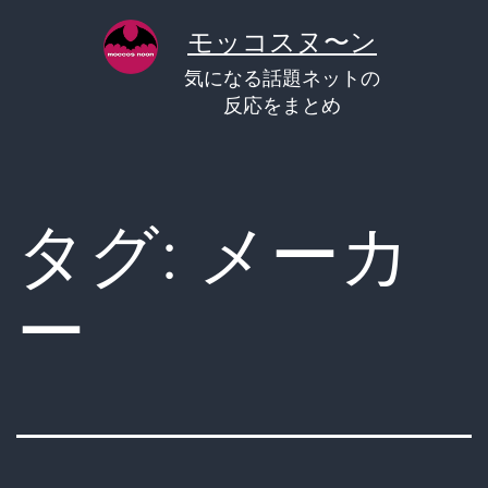
コ
モッコスヌ〜ン
ン
気になる話題ネットの
テ
反応をまとめ
ン
ツ
へ
タグ:
メーカ
ス
キ
ー
ッ
プ