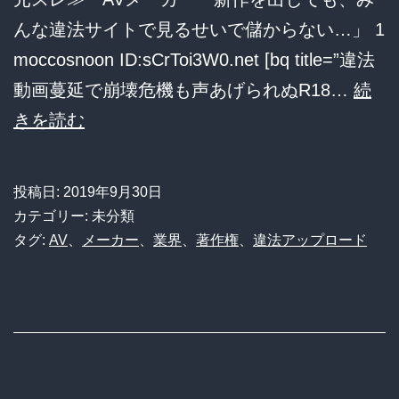
ー
んな違法サイトで見るせいで儲からない…」 1
ズ
moccosnoon ID:sCrToi3W0.net [bq title=”違法
で
動画蔓延で崩壊危機も声あげられぬR18…
続
73
【AV
きを読む
人
業
が
界
記
投稿日:
2019年9月30日
崩
録
カテゴリー: 未分類
壊
タグ:
AV
、
メーカー
、
業界
、
著作権
、
違法アップロード
を
か】
叩
メ
き
ー
出
カ
す
ー