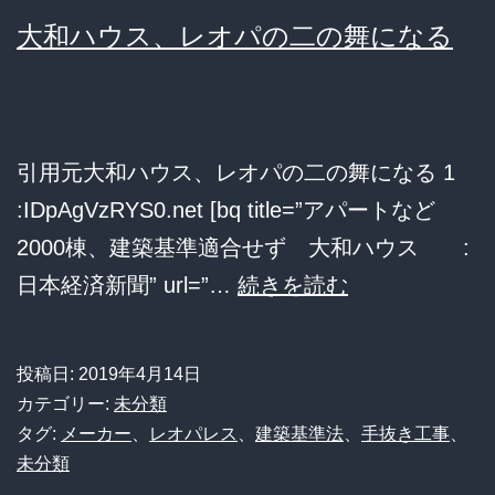
「新
大和ハウス、レオパの二の舞になる
作
を
出
引用元大和ハウス、レオパの二の舞になる 1
し
:IDpAgVzRYS0.net [bq title=”アパートなど
て
2000棟、建築基準適合せず 大和ハウス :
も
大
日本経済新聞” url=”…
続きを読む
儲
和
か
ハ
ら
投稿日:
2019年4月14日
ウ
な
カテゴリー:
未分類
ス、
タグ:
メーカー
、
レオパレス
、
建築基準法
、
手抜き工事
、
い…」
未分類
レ
そ