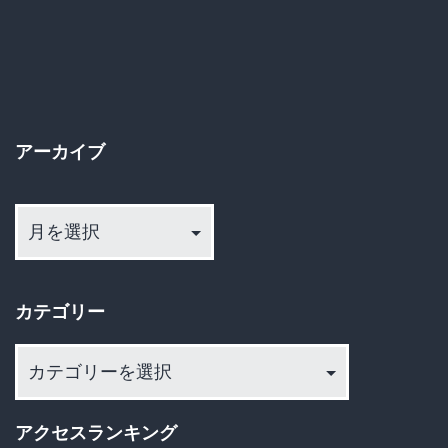
う
の
CM
ペ
で
使
ー
っ
アーカイブ
ジ
た
ア
送
写
ー
真
カ
り
は
イ
カテゴリー
一
ブ
眼
カ
レ
テ
ゴ
フ
アクセスランキング
リ