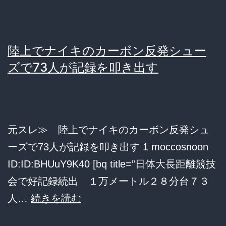
の
三
幸
陸上でナイキのカーボン反発シュー
製
ズで73人が記録を叩き出す
菓
の
工
元スレ≫ 陸上でナイキのカーボン反発シュ
場
ーズで73人が記録を叩き出す 1 moccosnoon
で
ID:ID:BHUuY9K40 [bq title=”日体大長距離競技
火
会で好記録続出 １万メートル２８分台７３
事
陸
人…
続きを読む
上