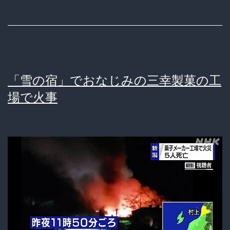
の
洗
濯
機
「雪の宿」でおなじみの三幸製菓の工
vs10
場で火事
万
円
の
洗
濯
機
の
違