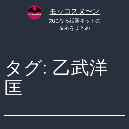
コ
モッコスヌ〜ン
ン
気になる話題ネットの
テ
反応をまとめ
ン
ツ
へ
タグ:
乙武洋
ス
キ
匡
ッ
プ