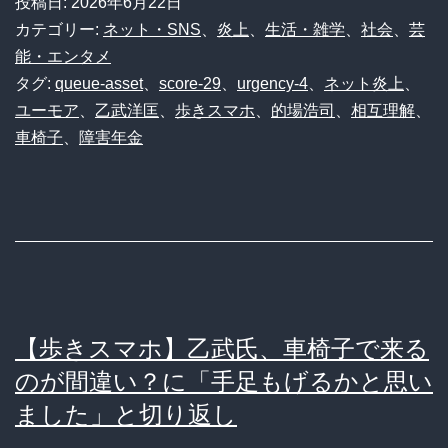
投稿日:
2026年6月22日
カテゴリー:
ネット・SNS
、
炎上
、
生活・雑学
、
社会
、
芸
能・エンタメ
タグ:
queue-asset
、
score-29
、
urgency-4
、
ネット炎上
、
ユーモア
、
乙武洋匡
、
歩きスマホ
、
的場浩司
、
相互理解
、
車椅子
、
障害年金
【歩きスマホ】乙武氏、車椅子で来る
のが間違い？に「手足もげるかと思い
ました」と切り返し