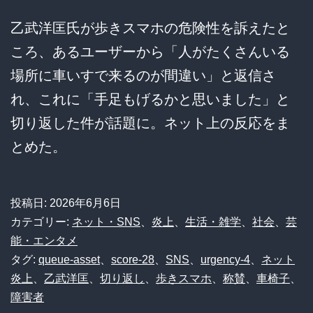
乙武洋匡氏が歩きスマホの危険性を訴えたと
ころ、あるユーザーから「人がたくさんいる
場所に車いすで来るのが間違い」と返信さ
れ、これに「手足もげるかと思いました」と
切り返した件が話題に。ネット上の反応をま
とめた。
投稿日:
2026年6月6日
カテゴリー:
ネット・SNS
、
炎上
、
生活・雑学
、
社会
、
芸
能・エンタメ
タグ:
queue-asset
、
score-28
、
SNS
、
urgency-4
、
ネット
炎上
、
乙武洋匡
、
切り返し
、
歩きスマホ
、
称賛
、
車椅子
、
障害者