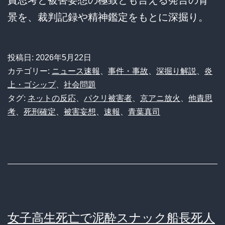
景を、裁判記録や精神鑑定をもとに深掘り。
投稿日:
2026年5月22日
カテゴリー:
ニュース速報
、
事件・事故
、
深掘り解説
、
炎
上・ゴシップ
、
社会問題
タグ:
ネットの反応
、
パクリ被害者
、
京アニ放火
、
他責思
考
、
死刑確定
、
被害妄想
、
速報
、
青葉真司
女子高生死亡で泥酔スナック船長死人