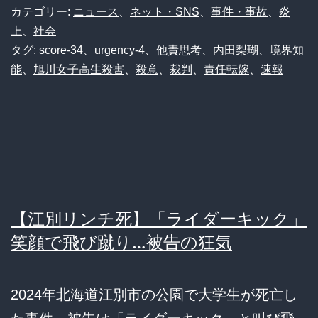
カテゴリー:
ニュース
、
ネット・SNS
、
事件・事故
、
炎
上
、
社会
タグ:
score-34
、
urgency-4
、
他責思考
、
内田梨瑚
、
境界知
能
、
旭川女子高生殺害
、
殺意
、
裁判
、
責任転嫁
、
速報
【江別リンチ死】「ライダーキック」
笑顔で飛び蹴り…被告の狂気
2024年北海道江別市の公園で大学生が死亡し