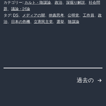
せ
カテゴリー:
カルト・陰謀論
、
政治
、
深掘り解説
、
社会問
い
題
、
議論・討論
タグ:
DS
、
メディアの闇
、
他責思考
、
公明党
、
工作員
、
政
に
治
、
日本の危機
、
立憲民主党
、
選挙
、
陰謀論
し
す
ぎ？
野
党
崩
壊
投
過去の
の
稿
舞
台
の
裏