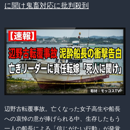
に聞け鬼畜対応に批判殺到
辺野古転覆事故。亡くなった女子高生や船長
への哀悼の意が捧げられる中、生存したもう
一人の船長による「信じがたい行動」が発覚