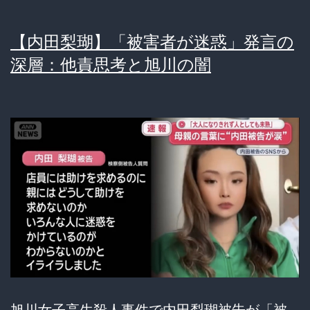
【内田梨瑚】「被害者が迷惑」発言の
深層：他責思考と旭川の闇