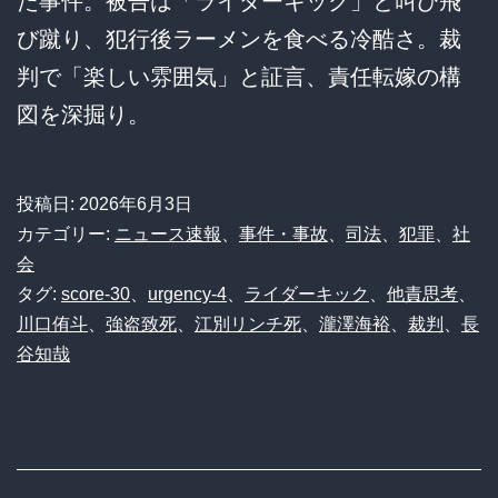
た事件。被告は「ライダーキック」と叫び飛
び蹴り、犯行後ラーメンを食べる冷酷さ。裁
判で「楽しい雰囲気」と証言、責任転嫁の構
図を深掘り。
投稿日:
2026年6月3日
カテゴリー:
ニュース速報
、
事件・事故
、
司法
、
犯罪
、
社
会
タグ:
score-30
、
urgency-4
、
ライダーキック
、
他責思考
、
川口侑斗
、
強盗致死
、
江別リンチ死
、
瀧澤海裕
、
裁判
、
長
谷知哉