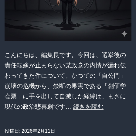
に
批
判
殺
到
こんにちは、編集長です。今回は、選挙後の
責任転嫁が止まらない某政党の内情が漏れ伝
わってきた件について。かつての「自公門」
崩壊の危機から、禁断の果実である「創価学
会票」に手を出して自滅した経緯は、まさに
他
現代の政治悲喜劇です…
続きを読む
人
の
投稿日:
2026年2月11日