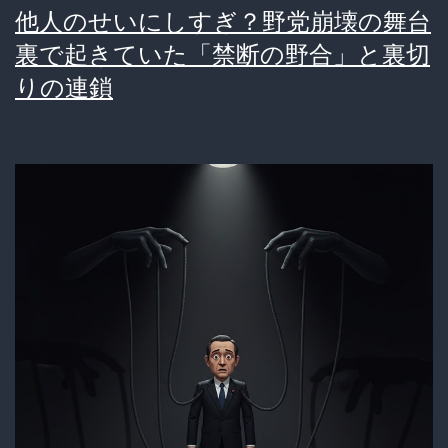
他人のせいにしすぎ？野党崩壊の舞台
ッ
裏で起きていた「禁断の野合」と裏切
ク
りの連鎖
船
長
死
人
に
聞
け
鬼
畜
対
応