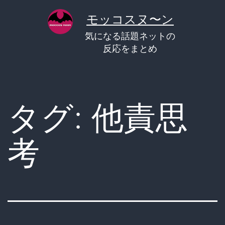
コ
モッコスヌ〜ン
ン
気になる話題ネットの
テ
反応をまとめ
ン
ツ
へ
タグ:
他責思
ス
キ
考
ッ
プ