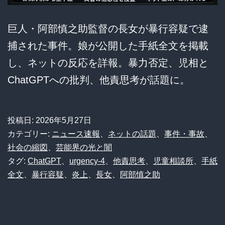
巨人・阿部慎之助監督の長女が暴行容疑で逮
捕された事件。娘が公開した手紙全文を掲載
し、ネットの反応を詳報。暴力否定、児相と
ChatGPTへの批判、他責思考が話題に。
投稿日:
2026年5月27日
カテゴリー:
ニュース速報
、
ネットの話題
、
事件・事故
、
社会の縮図
、
芸能界の光と闇
タグ:
ChatGPT
、
urgency-4
、
他責思考
、
児童相談所
、
手紙
全文
、
暴行容疑
、
炎上
、
長女
、
阿部慎之助