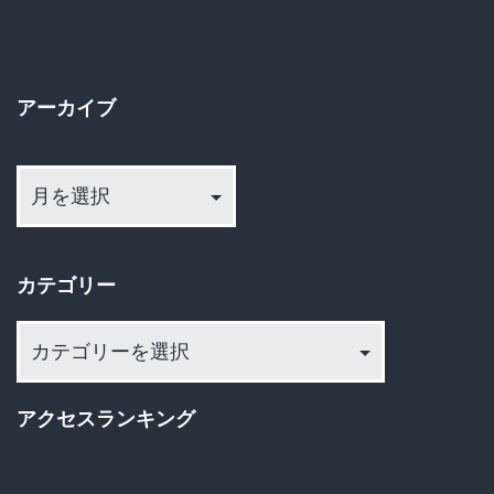
ペ
で
ー
起
アーカイブ
き
ジ
て
ア
送
い
ー
た
カ
り
イ
「禁
カテゴリー
ブ
断
の
カ
テ
野
ゴ
合」
アクセスランキング
リ
と
ー
裏