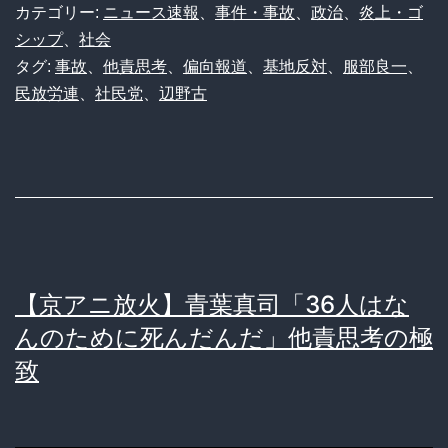
カテゴリー:
ニュース速報
、
事件・事故
、
政治
、
炎上・ゴ
シップ
、
社会
タグ:
事故
、
他責思考
、
偏向報道
、
基地反対
、
服部良一
、
民放労連
、
社民党
、
辺野古
【京アニ放火】青葉真司「36人はな
んのために死んだんだ」他責思考の極
致