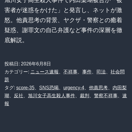
旭川女子高生殺人事件で内田梨瑚被告が「被
害者が迷惑をかけた」と発言し、ネットが激
怒。他責思考の背景、ヤクザ・警察との癒着
疑惑、謝罪文の自己弁護など事件の深層を徹
底解説。
投稿日:
2026年6月8日
カテゴリー:
ニュース速報
、
不祥事
、
事件
、
司法
、
社会問
題
タグ:
score-35
、
SNS恐喝
、
urgency-4
、
他責思考
、
内田梨
瑚
、
反社
、
旭川女子高生殺人事件
、
裁判
、
警察不祥事
、
速
報