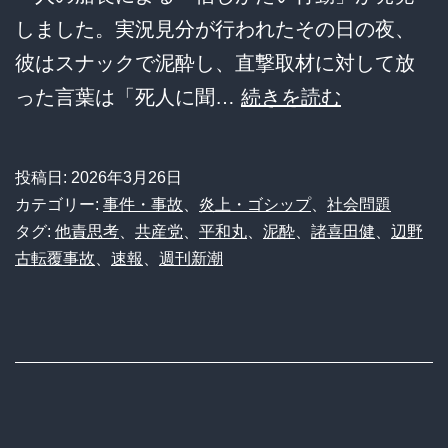
しました。実況見分が行われたその日の夜、
彼はスナックで泥酔し、直撃取材に対して放
女
った言葉は「死人に聞…
続きを読む
子
高
投稿日:
2026年3月26日
生
カテゴリー:
事件・事故
、
炎上・ゴシップ
、
社会問題
死
タグ:
他責思考
、
共産党
、
平和丸
、
泥酔
、
諸喜田健
、
辺野
古転覆事故
、
速報
、
週刊新潮
亡
で
泥
酔
ス
ナ