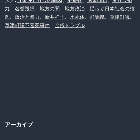
津
タグ:
【事件】社会の縮図
、
不審死
、
借金問題
、
反社会勢
力
、
名誉毀損
、
地方の闇
、
地方政治
、
揺らぐ日本社会の縮
町
図
、
政治と暴力
、
新井祥子
、
水死体
、
群馬県
、
草津町議
、
議
草津町議不審死事件
、
金銭トラブル
を
巡
る
金
銭
ト
ラ
ブ
ル
アーカイブ
で
原
ア