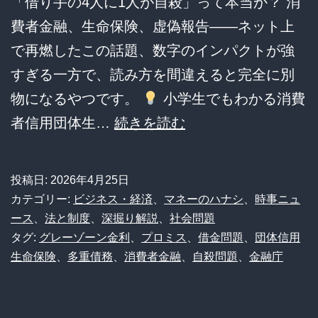
「借り手の4人に1人が自殺」って本当か？ 消
費者金融、生命保険、虚偽報告――ネット上
で再燃したこの話題、数字のインパクトが強
すぎる一方で、読み方を間違えると完全に別
物になるやつです。
小学生でもわかる消費
【プ
者信用団体生…
続きを読む
ロ
ミ
投稿日:
2026年4月25日
ス
カテゴリー:
ビジネス・経済
、
マネーのハナシ
、
時事ニュ
問
ース
、
法と制度
、
深掘り解説
、
社会問題
タグ:
グレーゾーン金利
、
プロミス
、
借金問題
、
団体信用
題】
生命保険
、
多重債務
、
消費者金融
、
自殺問題
、
金融庁
自
殺
率