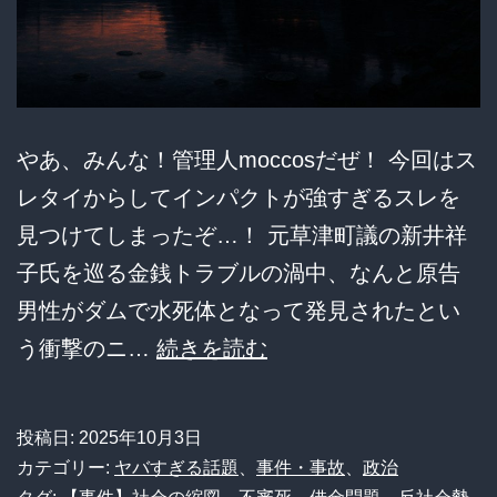
やあ、みんな！管理人moccosだぜ！ 今回はス
レタイからしてインパクトが強すぎるスレを
見つけてしまったぞ…！ 元草津町議の新井祥
子氏を巡る金銭トラブルの渦中、なんと原告
男性がダムで水死体となって発見されたとい
【戦
う衝撃のニ…
続きを読む
慄】
元
投稿日:
2025年10月3日
草
カテゴリー:
ヤバすぎる話題
、
事件・事故
、
政治