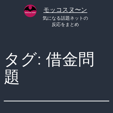
コ
モッコスヌ〜ン
ン
気になる話題ネットの
テ
反応をまとめ
ン
ツ
へ
タグ:
借金問
ス
キ
題
ッ
プ