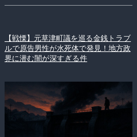
25.5%
の
真
【戦慄】元草津町議を巡る金銭トラブ
相
ルで原告男性が水死体で発見！地方政
（誤
界に潜む闇が深すぎる件
読
と
2006
年
の
闇）