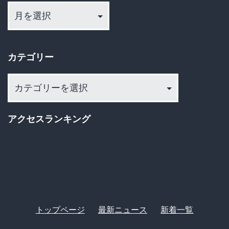
ー
告
カ
男
イ
性
カテゴリー
ブ
が
カ
水
テ
死
ゴ
アクセスランキング
体
リ
で
ー
発
見！
地
方
トップページ
最新ニュース
新着一覧
政