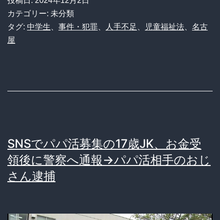
投稿日:
2024年12月2日
の
カテゴリー: 未分類
有
タグ:
中学生
、
事件・犯罪
、
人手不足
、
児童福祉法
、
名古
屋
名
な
不
良
グ
ル
SNSでパパ活募集の17歳JK、お金受
ー
領後に警察へ通報→パパ活相手のおじ
プ
さん逮捕
リ
ー
ダ