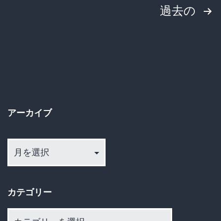
投
過去の
JK（15
と
稿
わ
の
い
ペ
せ
つ
ー
行
アーカイブ
ジ
為
ア
送
し
ー
て
カ
り
逮
イ
カテゴリー
捕
ブ
さ
カ