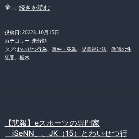
教
童…
続きを読む
13
え
歳
子
JC
投稿日:
2022年10月15日
に
を
カテゴリー:
未分類
わ
タグ:
わいせつ行為
、
事件・犯罪
、
児童福祉法
、
教師の性
雇
犯罪
、
栃木
い
っ
せ
て
つ
し
行
ま
為、
い
中
流
【悲報】eスポーツの専門家
学
石
「iSeNN」、JK（15）とわいせつ行
校
に