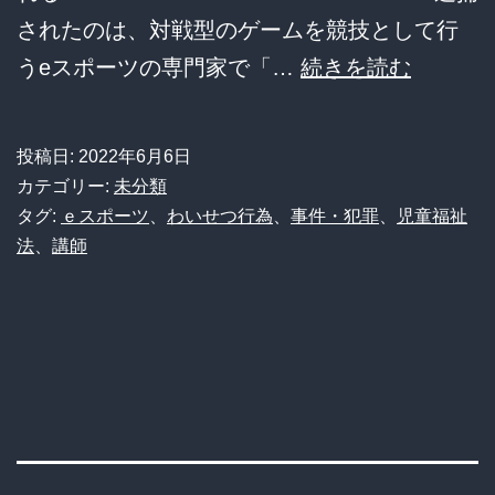
に
されたのは、対戦型のゲームを競技として行
好
【悲
うeスポーツの専門家で「…
続きを読む
意
報】
e
投稿日:
2022年6月6日
ス
カテゴリー:
未分類
ポ
タグ:
ｅスポーツ
、
わいせつ行為
、
事件・犯罪
、
児童福祉
法
、
講師
ー
ツ
の
専
門
家
「iSeN