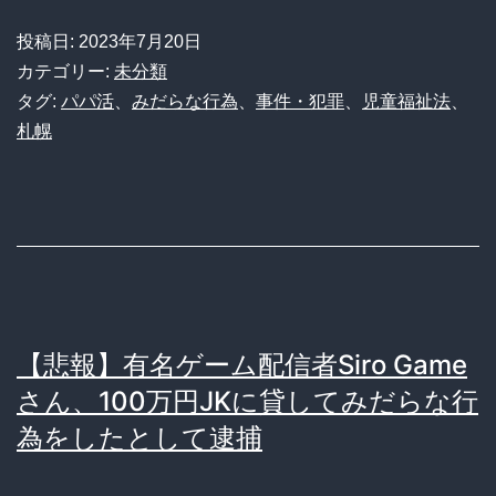
パ
投稿日:
2023年7月20日
パ
カテゴリー:
未分類
活
タグ:
パパ活
、
みだらな行為
、
事件・犯罪
、
児童福祉法
、
札幌
募
集
の
17
歳
JK、
【悲報】有名ゲーム配信者Siro Game
お
さん、100万円JKに貸してみだらな行
金
為をしたとして逮捕
受
領