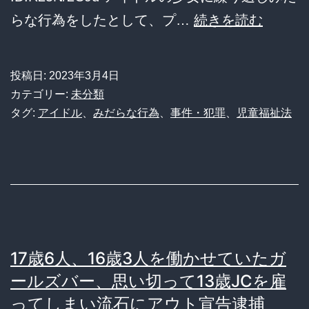
為
【悲
らな行為をしたとして、プ…
続きを読む
を
報】
し
プ
投稿日:
2023年3月4日
た
ロ
カテゴリー:
未分類
と
デ
タグ:
アイドル
、
みだらな行為
、
事件・犯罪
、
児童福祉法
し
ュ
て
ー
逮
サ
捕
ー
さ
ん
17歳6人、16歳3人を働かせていたガ
(37)、
ールズバー、思い切って13歳JCを雇
担
ってしまい流石にアウト宣告逮捕