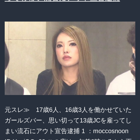
当
ア
イ
ド
ル
(15)
に
み
だ
ら
元スレ≫ 17歳6人、16歳3人を働かせていた
な
ガールズバー、思い切って13歳JCを雇ってし
行
まい流石にアウト宣告逮捕 1 ：moccosnoon
為