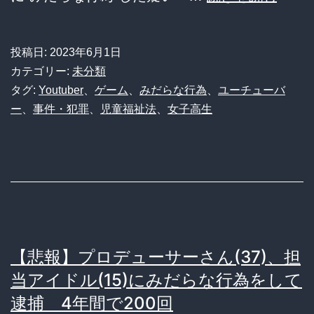
の
報】
お
有
投稿日:
2023年6月1日
じ
名
カテゴリー:
未分類
さ
ゲ
タグ:
Youtuber
、
ゲーム
、
みだらな行為
、
ユーチューバ
ん
ー
、
事件・犯罪
、
児童福祉法
、
女子高生
ー
逮
ム
捕
配
信
者
Siro
【悲報】プロデューサーさん(37)、担
Gam
当アイドル(15)にみだらな行為をして
さ
逮捕 4年間で200回
ん、