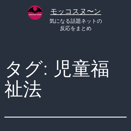
コ
モッコスヌ〜ン
ン
気になる話題ネットの
テ
反応をまとめ
ン
ツ
へ
タグ:
児童福
ス
キ
祉法
ッ
プ