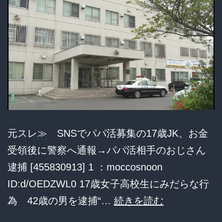
ー
逮
捕！
元スレ≫ SNSでパパ活募集の17歳JK、お金
受領後に警察へ通報→パパ活相手のおじさん
逮捕 [455830913] 1 ：moccosnoon
ID:d/OEDZWL0 17歳女子高校生にみだらな行
SNS
為 42歳の男を逮捕“…
続きを読む
で