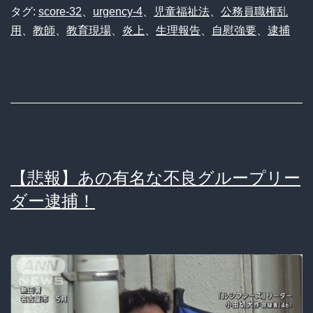
タグ:
score-32
、
urgency-4
、
児童福祉法
、
公務員職権乱
用
、
教師
、
教育現場
、
炎上
、
生理報告
、
自慰強要
、
逮捕
【悲報】あの有名な不良グループリー
ダー逮捕！