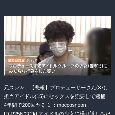
100
万
円
JK
に
貸
し
て
み
だ
元スレ≫ 【悲報】プロデューサーさん(37)、
ら
担当アイドル(15)にセックスを強要して逮捕
な
4年間で200回ヤる 1 ：moccosnoon
行
ID:R25N/2C9d アイドルの少女に繰り返しみだ