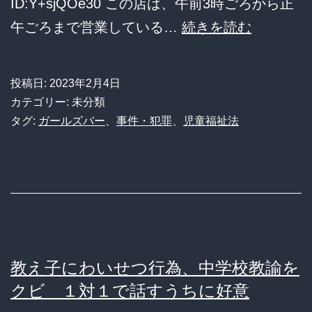
ID:Y+sjQOe30 この店は、午前3時ごろから正
を
17
午ごろまで営業している…
続きを読む
し
歳
て
6
逮
投稿日:
2023年2月4日
人、
カテゴリー: 未分類
捕
16
タグ:
ガールズバー
、
事件・犯罪
、
児童福祉法
4
歳
年
3
間
人
で
を
200
働
回
か
教え子にわいせつ行為、中学校教諭を
せ
クビ １対１で話すうちに好意
て