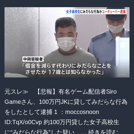
後
に
警
察
へ
通
報
→
パ
元スレ≫ 【悲報】有名ゲーム配信者Siro
パ
Gameさん、100万円JKに貸してみだらな行為
活
をしたとして逮捕 1 ：moccosnoon
相
ID:TqX/o0Cvp 約100万円貸した女子高校生
手
【悲
に“みだらな行為”した疑い …
続きを読む