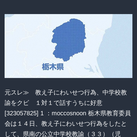
い
た
ガ
ー
ル
ズ
バ
ー、
元スレ≫ 教え子にわいせつ行為、中学校教
思
諭をクビ １対１で話すうちに好意
い
[323057825] 1 ：moccosnoon 栃木県教育委員
切
会は１４日、教え子にわいせつ行為をしたと
っ
して、県南の公立中学校教諭（３３）（児
て