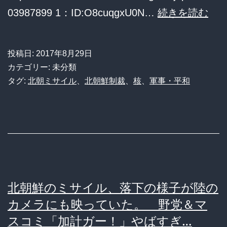
き
ミ
03987899 1：ID:O8cuqgxU0N…
続きを読む
ｗ
だ」
サ
ｗ
イ
ｗ
投稿日:
2017年8月29日
ル
カテゴリー: 未分類
ｗ
を
タグ:
北朝ミサイル
、
北朝鮮制裁
、
核
、
軍事・平和
ｗ
上
ｗ
空
ｗ
に
ｗ
通
ｗ
過
ｗ
さ
北朝鮮のミサイル、落下の様子が陸の
れ
カメラにも映っていた。 野党＆マ
て
スコミ「加計ガー！」やばすぎ…