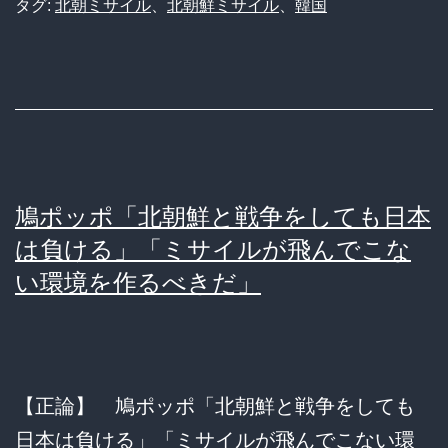
日
タグ:
北朝ミサイル
、
北朝鮮ミサイル
、
韓国
本
の
ニ
ュ
ー
ス
鳩ポッポ「北朝鮮と戦争をしても日本
か
は負ける」「ミサイルが飛んでこな
ら
い環境を作るべきだ」
北
朝
鮮
【正論】 鳩ポッポ「北朝鮮と戦争をしても
ミ
日本は負ける」「ミサイルが飛んでこない環
サ