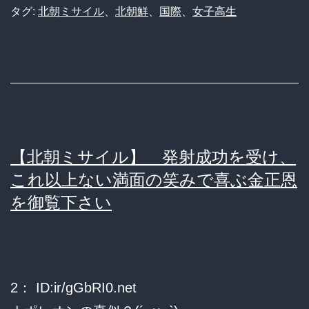
タグ:
北朝ミサイル
、
北朝鮮
、
国際
、
女子高生
「加
計
ガ
ー！」
や
ば
【北朝ミサイル】 発射成功を受け、
す
これ以上ない満面の笑みで喜ぶ金正恩
ぎ…
を御覧下さい
2： ID:ir/gGbRI0.net