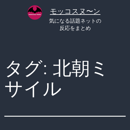
コ
モッコスヌ〜ン
ン
気になる話題ネットの
テ
反応をまとめ
ン
ツ
へ
タグ:
北朝ミ
ス
キ
サイル
ッ
プ