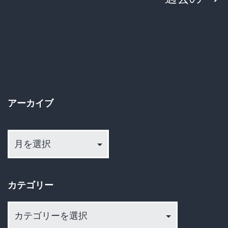
稿
の
ペ
ー
アーカイブ
ジ
ア
送
ー
カ
り
イ
カテゴリー
ブ
カ
テ