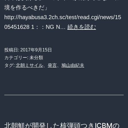
境を作るべきだ」
イ
http://hayabusa3.2ch.sc/test/read.cgi/news/15
ル
鳩
05451628 1：：NG N…
続きを読む
発
ポ
表
ッ
を
投稿日:
2017年9月15日
ポ
カテゴリー: 未分類
知
「北
タグ:
北朝ミサイル
、
発言
、
鳩山由紀夫
る
朝
ｗ
鮮
と
戦
争
を
北朝鮮が開発した核弾頭つきICBMの