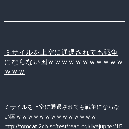
発
が
し
飛
た
ん
核
で
弾
こ
頭
ミサイルを上空に通過されても戦争
な
つ
にならない国ｗｗｗｗｗｗｗｗｗｗｗ
い
き
ｗｗｗ
環
ICBM
境
の
を
威
作
ミサイルを上空に通過されても戦争にならな
力
る
い国ｗｗｗｗｗｗｗｗｗｗｗｗｗｗ
ｗ
べ
http://tomcat.2ch.sc/test/read.cgi/livejupiter/15
ｗ