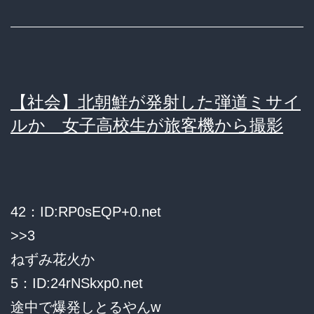
イ
ｗ
ル、
ｗ
落
ｗ
下
ｗ
の
【社会】北朝鮮が発射した弾道ミサイ
ｗ
様
ルか 女子高校生が旅客機から撮影
ｗ
子
ｗ
が
ｗ
陸
ｗ
42：ID:RP0sEQP+0.net
の
ｗ
>>3
カ
ねずみ花火か
メ
5：ID:24rNSkxp0.net
ラ
途中で爆発しとるやんw
に