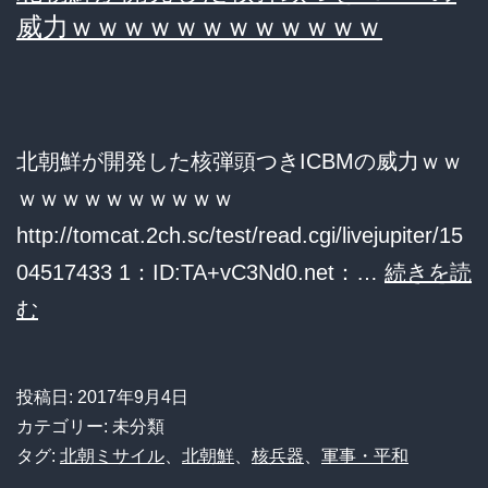
し
威力ｗｗｗｗｗｗｗｗｗｗｗｗ
て
も
日
北朝鮮が開発した核弾頭つきICBMの威力ｗｗ
本
ｗｗｗｗｗｗｗｗｗｗ
は
http://tomcat.2ch.sc/test/read.cgi/livejupiter/15
負
04517433 1：ID:TA+vC3Nd0.net：…
続きを読
け
北
む
る」
朝
「ミ
鮮
サ
投稿日:
2017年9月4日
が
イ
カテゴリー: 未分類
開
タグ:
北朝ミサイル
、
北朝鮮
、
核兵器
、
軍事・平和
ル