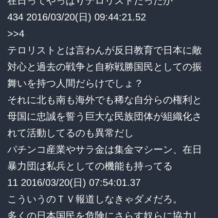
在日ってやっぱりテロリストだったか
434 2016/03/20(日) 09:44:21.52
>>4
テロリストとは言わんが反日教育で日本に敵
対心と過去の戦争と自称戦勝国民としての振
舞いを持つ人間だらけでしょ？
それに北も南も海外でも稀な自分らの権利と
母国に忠誠を誓う巨大な民族団体が組織化さ
れて活動してるのも異常だし
パチンコ産業やサラ金は集金マシーン、在日
暴力団は私兵としての機能も持ってる
11 2016/03/20(日) 07:54:01.37
こういうのＴＶ報道しなきゃダメだろ。
多くの日本国民を危険にさらす奴らに協力し