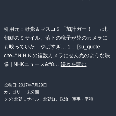
も
戦
争
引用元：野党＆マスコミ「加計ガー！」→北
に
朝鮮のミサイル、落下の様子が陸のカメラに
な
も映っていた やばすぎ… 1： [su_quote
ら
cite=”ＮＨＫの複数カメラにせん光のような映
な
北
像 | NHKニュース&#8…
続きを読む
い
朝
国
鮮
ｗ
投稿日:
2017年7月29日
の
カテゴリー: 未分類
ｗ
ミ
タグ:
北朝ミサイル
、
北朝鮮
、
政治
、
軍事・平和
ｗ
サ
ｗ