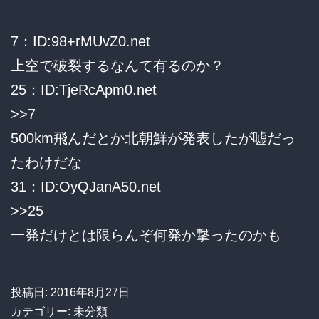
も
7：ID:98+rMUvZ0.net
映
上空で破裂するなんて有るのか？
っ
25：ID:TjeRcApm0.net
て
>>7
い
500km飛んだとか北朝鮮が発表したが嘘だっ
た。
たわけだな
野
31：ID:OyQJanA50.net
党
>>25
＆
一発だけとは限らんぞ何発か撃ったのかも
マ
ス
コ
投稿日:
2016年8月27日
ミ
カテゴリー: 未分類