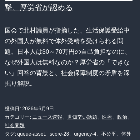
撃、厚労省が認める
国会で北村議員が指摘した、生活保護受給中
の外国人が無料で体外受精を受けられる問
題。日本人は30～70万円の自己負担なのに、
なぜ外国人は無料なのか？厚労省の「できな
い」回答の背景と、社会保障制度の矛盾を深
掘り解説。
投稿日:
2026年6月9日
カテゴリー:
ニュース速報
、
世知辛い話題
、
医療
、
政治
、
社会問題
タグ:
queue-asset
、
score-28
、
urgency-4
、
不公平
、
体外