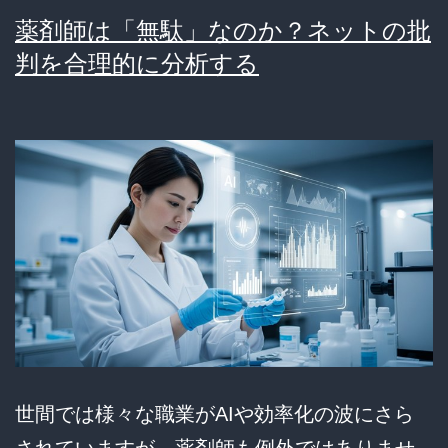
ェ
薬剤師は「無駄」なのか？ネットの批
ネ
判を合理的に分析する
リ
ッ
ク
医
薬
品
の
知
ら
れ
世間では様々な職業がAIや効率化の波にさら
ざ