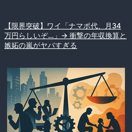
ッ
ト
【限界突破】ワイ「ナマポ代、月34
の
万円らしいぞ…」→ 衝撃の年収換算と
批
嫉妬の嵐がヤバすぎる
判
を
合
理
的
に
分
析
す