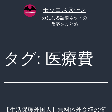
コ
モッコスヌ〜ン
ン
気になる話題ネットの
テ
反応をまとめ
ン
ツ
へ
タグ:
医療費
ス
キ
ッ
プ
【生活保護外国人】無料体外受精の衝