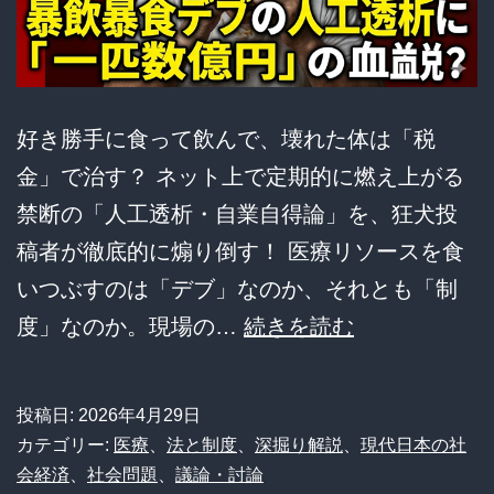
好き勝手に食って飲んで、壊れた体は「税
金」で治す？ ネット上で定期的に燃え上がる
禁断の「人工透析・自業自得論」を、狂犬投
稿者が徹底的に煽り倒す！ 医療リソースを食
いつぶすのは「デブ」なのか、それとも「制
【人
度」なのか。現場の…
続きを読む
工
透
投稿日:
2026年4月29日
析】
カテゴリー:
医療
、
法と制度
、
深掘り解説
、
現代日本の社
年
会経済
、
社会問題
、
議論・討論