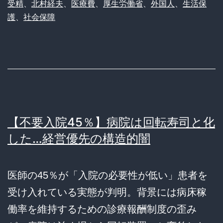
受精
、
北村経夫
、
医療費
、
厚生労働省
、
外国人
、
生活保
護
、
社会保障
【不要入院45％】病院は回転寿司と化
した…経営優先の構造的闇
医師の45％が「入院の必要性が低い」患者を
受け入れている実態が判明。背景には病床稼
働率を維持するための診療報酬制度の歪み