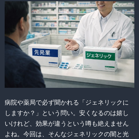
持
ち
で
も
限
界
の
LA
vs
英
病院や薬局で必ず聞かれる「ジェネリックに
語
しますか？」という問い。安くなるのは嬉し
教
いけれど、効果が違うという噂も絶えません
師
よね。今回は、そんなジェネリックの闇と光
で