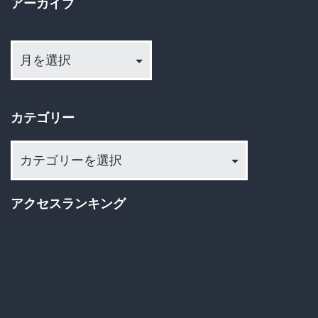
アーカイブ
撃
ジ
の
ア
送
ー
年
カ
り
収
イ
換
カテゴリー
ブ
算
カ
と
テ
嫉
ゴ
妬
アクセスランキング
リ
の
ー
嵐
が
ヤ