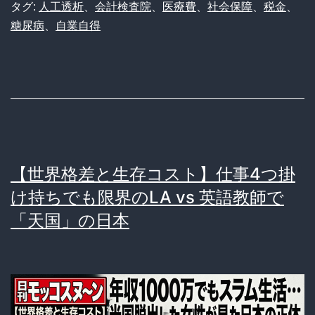
タグ:
人工透析
、
会計検査院
、
医療費
、
社会保障
、
税金
、
間
糖尿病
、
自業自得
1.6
兆
円
が
投
じ
【世界格差と生存コスト】仕事4つ掛
ら
け持ちでも限界のLA vs 英語教師で
れ
「天国」の日本
る
実
態。
自