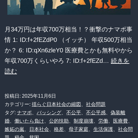
る
月34万円は年収700万相当！？衝撃のナマポ事
情 1: ID:f+2fEZdP0 （イッチ） 年収500万相当
か？ 6: ID:qXn6zleY0 医療費とかも無料やから
年収700万くらいやろ 7: ID:f+2fEZd…
続きを
【限
読む
界
突
投稿日:
2025年11月6日
破】
カテゴリー:
揺らぐ日本社会の縮図
、
社会問題
ワ
タグ:
ナマポ
、
バッシング
、
不公平
、
不公平感
、
偽装離
婚
、
働いたら負け
、
公的扶助
、
制度崩壊
、
労働
、
医療費
、
イ
嫉妬の嵐
、
日本社会
、
格差
、
母子家庭
、
生活保護
、
社会問
「ナ
題
、
税金
、
貧困