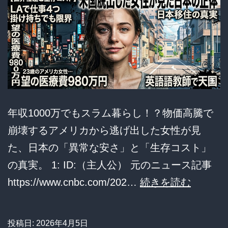
業
自
得
論
の
是
非
年収1000万でもスラム暮らし！？物価高騰で
と
崩壊するアメリカから逃げ出した女性が見
公
た、日本の「異常な安さ」と「生存コスト」
費
の真実。 1: ID:（主人公） 元のニュース記事
負
【世
https://www.cnbc.com/202…
続きを読む
担
界
の
格
投稿日:
2026年4月5日