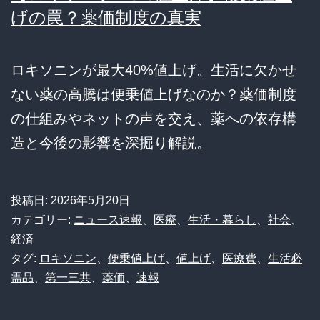
げの罠？薬価制度の真実
ロキソニンが最大40%値上げ。生活に欠かせ
ない薬の高騰は便乗値上げなのか？薬価制度
の仕組みやネットの声を交え、薬への依存構
造と今後の影響を深掘り解説。
投稿日:
2026年5月20日
カテゴリー:
ニュース速報
、
医療
、
生活・暮らし
、
社会
、
経済
タグ:
ロキソニン
、
便乗値上げ
、
値上げ
、
医療費
、
生活必
需品
、
第一三共
、
薬価
、
速報