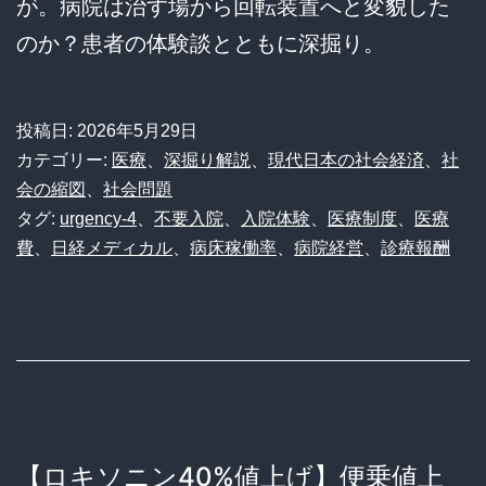
が。病院は治す場から回転装置へと変貌した
のか？患者の体験談とともに深掘り。
投稿日:
2026年5月29日
カテゴリー:
医療
、
深掘り解説
、
現代日本の社会経済
、
社
会の縮図
、
社会問題
タグ:
urgency-4
、
不要入院
、
入院体験
、
医療制度
、
医療
費
、
日経メディカル
、
病床稼働率
、
病院経営
、
診療報酬
【ロキソニン40%値上げ】便乗値上