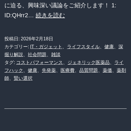
に迫る、興味深い議論をご紹介します！ 1:
「天
安
ID:QHrr2…
続きを読む
国」
か
の
ろ
投稿日:
2026年2月18日
日
う
カテゴリー:
IT・ガジェット
、
ライフスタイル
、
健康
、
深
本
悪
掘り解説
、
社会問題
、
雑談
タグ:
コストパフォーマンス
、
ジェネリック医薬品
、
ライ
か
フハック
、
健康
、
先発薬
、
医療費
、
品質問題
、
薬価
、
薬剤
ろ
師
、
賢い選択
う
は
本
当？
ジ