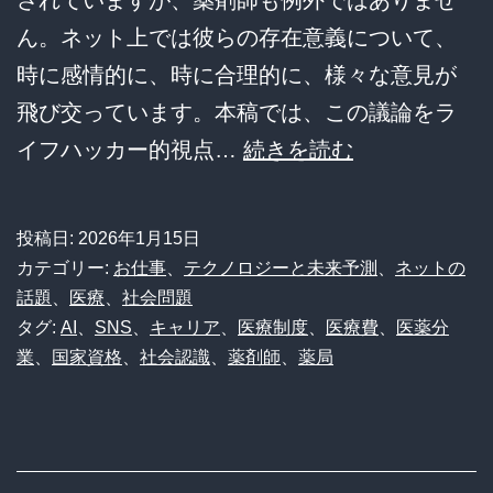
されていますが、薬剤師も例外ではありませ
る
ん。ネット上では彼らの存在意義について、
真
時に感情的に、時に合理的に、様々な意見が
実
飛び交っています。本稿では、この議論をラ
と
薬
イフハッカー的視点…
続きを読む
現
剤
場
師
の
投稿日:
2026年1月15日
は
リ
カテゴリー:
お仕事
、
テクノロジーと未来予測
、
ネットの
「無
話題
、
医療
、
社会問題
ア
タグ:
AI
、
SNS
、
キャリア
、
医療制度
、
医療費
、
医薬分
駄」
ル
業
、
国家資格
、
社会認識
、
薬剤師
、
薬局
な
な
の
声
か？
ネ