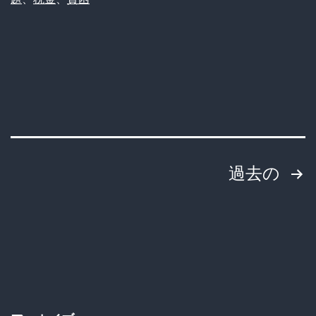
マ
ポ
代、
月
34
万
円
投
過去の
ら
稿
し
い
の
ぞ…」
ペ
→
ー
衝