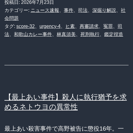
投稿日:
2026年7月23日
カテゴリー:
ニュース速報
、
事件
、
司法
、
深掘り解説
、
社
会問題
タグ:
score-32
、
urgency-4
、
ヒ素
、
再審請求
、
冤罪
、
司
法
、
和歌山カレー事件
、
林真須美
、
死刑執行
、
鑑定捏造
【最上あい事件】殺人に執行猶予を求
めるネトウヨの異常性
最上あい殺害事件で高野被告に懲役16年。一