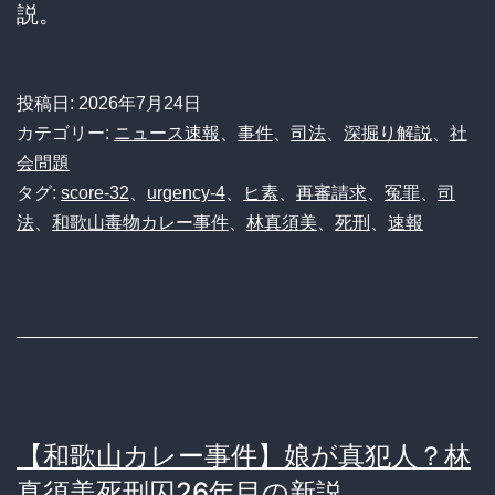
説。
投稿日:
2026年7月24日
カテゴリー:
ニュース速報
、
事件
、
司法
、
深掘り解説
、
社
会問題
タグ:
score-32
、
urgency-4
、
ヒ素
、
再審請求
、
冤罪
、
司
法
、
和歌山毒物カレー事件
、
林真須美
、
死刑
、
速報
【和歌山カレー事件】娘が真犯人？林
真須美死刑囚26年目の新説