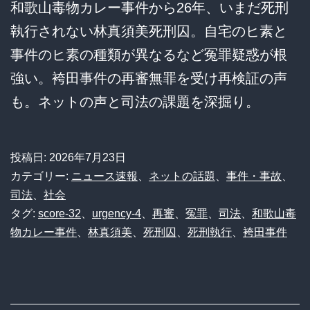
和歌山毒物カレー事件から26年、いまだ死刑
執行されない林真須美死刑囚。自宅のヒ素と
事件のヒ素の種類が異なるなど冤罪疑惑が根
強い。袴田事件の再審無罪を受け再検証の声
も。ネットの声と司法の課題を深掘り。
投稿日:
2026年7月23日
カテゴリー:
ニュース速報
、
ネットの話題
、
事件・事故
、
司法
、
社会
タグ:
score-32
、
urgency-4
、
再審
、
冤罪
、
司法
、
和歌山毒
物カレー事件
、
林真須美
、
死刑囚
、
死刑執行
、
袴田事件