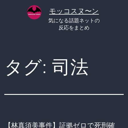
コ
モッコスヌ〜ン
ン
気になる話題ネットの
テ
反応をまとめ
ン
ツ
へ
タグ:
司法
ス
キ
ッ
プ
【林真須美事件】証拠ゼロで死刑確