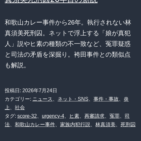
和歌山カレー事件から26年。執行されない林
真須美死刑囚。ネットで浮上する「娘が真犯
人」説やヒ素の種類の不一致など、冤罪疑惑
と司法の矛盾を深掘り。袴田事件との類似点
も解説。
投稿日:
2026年7月24日
カテゴリー:
ニュース
、
ネット・SNS
、
事件・事故
、
炎
上
、
社会
タグ:
score-32
、
urgency-4
、
ヒ素
、
再審請求
、
冤罪
、
司
法
、
和歌山カレー事件
、
家族内犯行説
、
林真須美
、
死刑囚