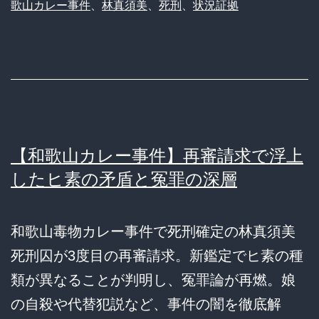
歌山カレー事件
、
林真須美
、
死刑
、
状況証拠
【和歌山カレー事件】再審請求で浮上
したヒ素の矛盾と冤罪の深層
和歌山毒物カレー事件で死刑確定の林真須美
死刑囚が3度目の再審請求。新鑑定でヒ素の種
類が異なることが判明し、冤罪論が再燃。娘
の自殺や代替犯説など、事件の闇を徹底解