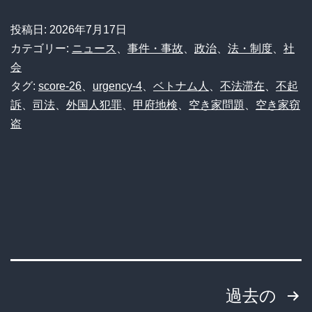
投稿日:
2026年7月17日
カテゴリー:
ニュース
、
事件・事故
、
政治
、
法・制度
、
社
会
タグ:
score-26
、
urgency-4
、
ベトナム人
、
不法滞在
、
不起
訴
、
司法
、
外国人犯罪
、
甲府地検
、
空き家問題
、
空き家窃
盗
投
過去の