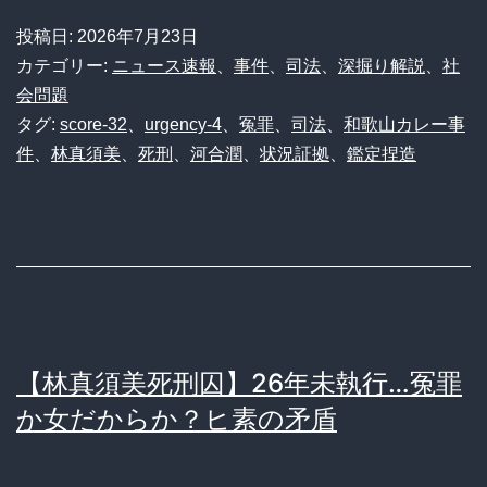
投稿日:
2026年7月23日
カテゴリー:
ニュース速報
、
事件
、
司法
、
深掘り解説
、
社
会問題
タグ:
score-32
、
urgency-4
、
冤罪
、
司法
、
和歌山カレー事
件
、
林真須美
、
死刑
、
河合潤
、
状況証拠
、
鑑定捏造
【林真須美死刑囚】26年未執行…冤罪
か女だからか？ヒ素の矛盾