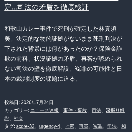
定…司法の矛盾を徹底検証
和歌山カレー事件で死刑が確定した林真須
美。決定的な物的証拠がないまま死刑判決が
下された背景には何があったのか？保険金詐
欺の前科、状況証拠の矛盾、再審が認められ
ない司法の壁を徹底解説。冤罪の可能性と日
本の裁判制度の課題に迫る。
投稿日:
2026年7月24日
カテゴリー:
ニュース速報
、
事件・事故
、
司法
、
深掘り解
説
、
社会
タグ:
score-32
、
urgency-4
、
ヒ素
、
再審
、
冤罪
、
司法
、
和