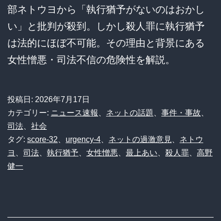
部ネトウヨから「執行猶予がないのはおかし
い」と批判が殺到。しかし殺人罪に執行猶予
は法的にほぼ不可能。その理由と背景にある
女性憎悪・司法不信の危険性を解説。
投稿日:
2026年7月17日
カテゴリー:
ニュース速報
、
ネットの話題
、
事件・事故
、
司法
、
社会
タグ:
score-32
、
urgency-4
、
ネットの過激意見
、
ネトウ
ヨ
、
司法
、
執行猶予
、
女性憎悪
、
最上あい
、
殺人罪
、
高野
健一