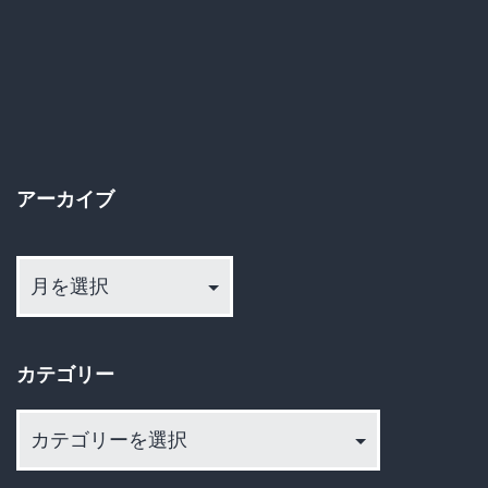
稿
の
ペ
ー
アーカイブ
ジ
ア
送
ー
カ
り
イ
カテゴリー
ブ
カ
テ