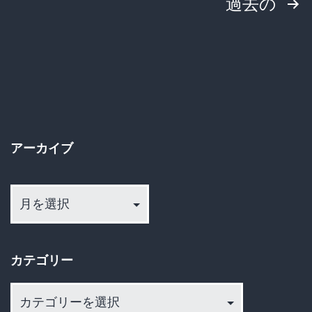
投
過去の
ハ
稿
ー
ド
の
モ
ペ
ー
ー
ド
アーカイブ
す
ジ
ぎ
ア
送
ー
て
カ
り
咽
イ
び
カテゴリー
ブ
泣
カ
く