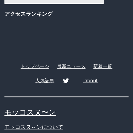
テ
ｗ
ゴ
ｗ
アクセスランキング
リ
ｗ
ー
ｗ
ｗ
ｗ
ｗ
トップページ
最新ニュース
新着一覧
ｗ
人気記事
about
twitter
モッコスヌ〜ン
モッコスヌ～ンについて