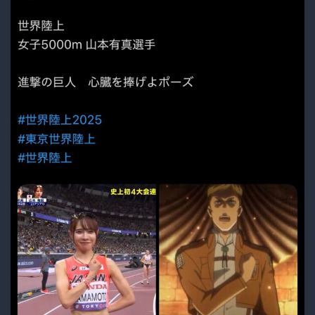
語
ら
れ
た
妬
み
と
社
会
の
闇