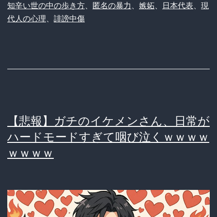
知辛い世の中の歩き方
、
匿名の暴力
、
嫉妬
、
日本代表
、
現
の
代人の心理
、
誹謗中傷
ア
ニ
メ
ポ
ー
ズ
【悲報】ガチのイケメンさん、日常が
に
ハードモードすぎて咽び泣くｗｗｗｗ
非
ｗｗｗｗ
難
殺
到！
「結