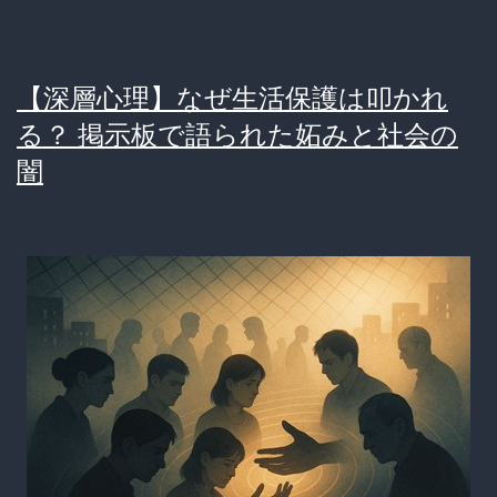
と
い
う”特
【深層心理】なぜ生活保護は叩かれ
権”を、
る？ 掲示板で語られた妬みと社会の
当
闇
事
者
は
本
当
に
理
解
し