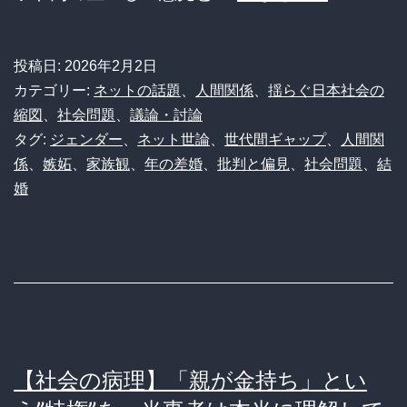
の
形
投稿日:
2026年2月2日
は
カテゴリー:
ネットの話題
、
人間関係
、
揺らぐ日本社会の
人
縮図
、
社会問題
、
議論・討論
タグ:
ジェンダー
、
ネット世論
、
世代間ギャップ
、
人間関
そ
係
、
嫉妬
、
家族観
、
年の差婚
、
批判と偏見
、
社会問題
、
結
れ
婚
ぞ
れ？
年
の
差
婚
【社会の病理】「親が金持ち」とい
へ