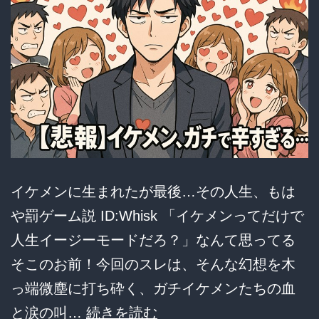
果
出
せ」
の
声
に
潜
む
イケメンに生まれたが最後…その人生、もは
嫉
や罰ゲーム説 ID:Whisk 「イケメンってだけで
妬
人生イージーモードだろ？」なんて思ってる
と
そこのお前！今回のスレは、そんな幻想を木
SNS
っ端微塵に打ち砕く、ガチイケメンたちの血
の
【悲
と涙の叫…
続きを読む