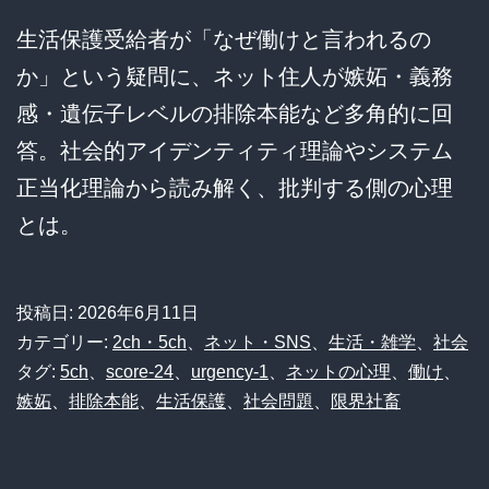
生活保護受給者が「なぜ働けと言われるの
か」という疑問に、ネット住人が嫉妬・義務
感・遺伝子レベルの排除本能など多角的に回
答。社会的アイデンティティ理論やシステム
正当化理論から読み解く、批判する側の心理
とは。
投稿日:
2026年6月11日
カテゴリー:
2ch・5ch
、
ネット・SNS
、
生活・雑学
、
社会
タグ:
5ch
、
score-24
、
urgency-1
、
ネットの心理
、
働け
、
嫉妬
、
排除本能
、
生活保護
、
社会問題
、
限界社畜