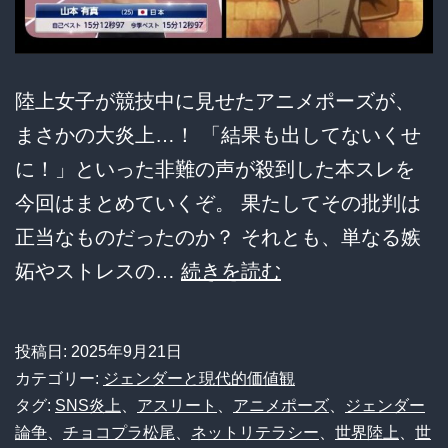
陸上女子が競技中に見せたアニメポーズが、
まさかの大炎上…！ 「結果も出してないくせ
に！」といった非難の声が殺到した本スレを
今回はまとめていくぞ。 果たしてその批判は
正当なものだったのか？ それとも、単なる嫉
【衝
妬やストレスの…
続きを読む
撃】
陸
投稿日:
2025年9月21日
上
カテゴリー:
ジェンダーと現代的価値観
女
タグ:
SNS炎上
、
アスリート
、
アニメポーズ
、
ジェンダー
論争
、
チョコプラ松尾
、
ネットリテラシー
、
世界陸上
、
世
子