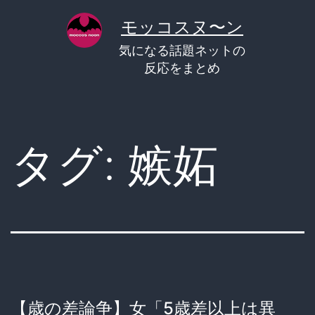
コ
モッコスヌ〜ン
ン
気になる話題ネットの
テ
反応をまとめ
ン
ツ
へ
タグ:
嫉妬
ス
キ
ッ
プ
【歳の差論争】女「5歳差以上は異