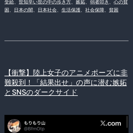
受給
、
世知辛い世の中の歩き方
、
嫉妬
、
弱者叩き
、
心の貧
生
困
、
日本の闇
、
日本社会
、
生活保護
、
社会保障
、
貧困
活
保
護
は
叩
か
【衝撃】陸上女子のアニメポーズに非
れ
難殺到！「結果出せ」の声に潜む嫉妬
る？
とSNSのダークサイド
掲
示
板
で