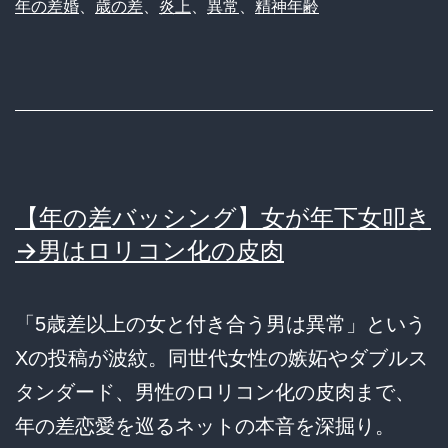
年の差婚
、
歳の差
、
炎上
、
異常
、
精神年齢
【年の差バッシング】女が年下女叩き
→男はロリコン化の皮肉
「5歳差以上の女と付き合う男は異常」という
Xの投稿が波紋。同世代女性の嫉妬やダブルス
タンダード、男性のロリコン化の皮肉まで、
年の差恋愛を巡るネットの本音を深掘り。