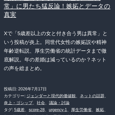
常」に男たち猛反論！嫉妬とデータの
真実
Xで「5歳差以上の女と付き合う男は異常」と
いう投稿が炎上。同世代女性の嫉妬説や精神
年齢逆転説、厚生労働省の統計データまで徹
底解説。年の差婚は減っているのか？ネット
の声を総まとめ。
投稿日:
2026年7月17日
カテゴリー:
ジェンダーと現代的価値観
、
ネットの話題
、
炎上・ゴシップ
、
社会
、
議論・討論
タグ:
5歳差
、
score-28
、
urgency-1
、
厚生労働省
、
嫉妬
、