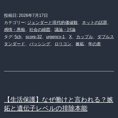
投稿日:
2026年7月17日
カテゴリー:
ジェンダーと現代的価値観
、
ネットの話題
、
感情・愚痴
、
社会の縮図
、
議論・討論
タグ:
5ch
、
score-32
、
urgency-1
、
X
、
カップル
、
ダブルス
タンダード
、
バッシング
、
ロリコン
、
嫉妬
、
年の差
【生活保護】なぜ働けと言われる？嫉
妬と遺伝子レベルの排除本能