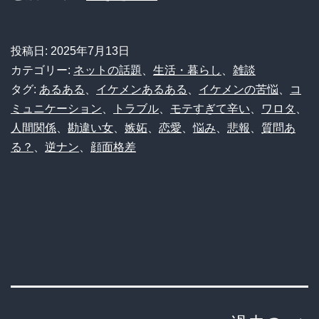
ダ
報】
ー
ガ
投稿日:
2025年7月13日
ク
チ
カテゴリー:
ネットの話題
、
生活・暮らし
、
雑談
サ
の
タグ:
あるある
、
イケメンあるある
、
イケメンの苦悩
、
コ
イ
ミュニケーション
、
トラブル
、
モテすぎて辛い
、
ワロタ
、
イ
人間関係
、
勘違い女
、
嫉妬
、
恋愛
、
悩み
、
悲報
、
質問あ
ド
ケ
る？
、
逆ナン
、
顔面格差
メ
ン
さ
ん、
日
常
が