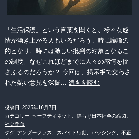
て
い
「生活保護」という言葉を聞くと、様々な感
る
情が湧き上がる人もいるだろう。時に議論の
の
的となり、時には激しい批判の対象となるこ
か？
の制度。なぜこれほどまでに人々の感情を揺
さぶるのだろうか？ 今回は、掲示板で交わさ
【深
れた熱い意見を深掘…
続きを読む
層
心
投稿日:
2025年10月7日
理】
カテゴリー:
セーフティネット
、
揺らぐ日本社会の縮図
、
な
社会問題
タグ:
アンダークラス
、
スパイト行動
、
バッシング
、
不正
ぜ