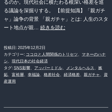
るのか。現代社会に横たわる根深い格差を巡
情
る議論を深掘りする。 【前提知識】「親ガチ
と
ャ」論争の背景 「親ガチャ」とは: 人生のスタ
現
【社
ート地点が親…
続きを読む
代
会
の
の
リ
投稿日:
2025年12月2日
病
ア
カテゴリー:
ココロと人間関係のトリセツ
、
マネーのハナ
理】
シ
、
現代日本の社会経済
ル
タグ:
SNS影響
、
アッパーミドル
、
メンタルヘルス
、
嫉
「親
妬
、
富裕層
、
幸福論
、
格差社会
、
経済格差
、
親ガチャ
、
資
が
産運用
金
持
ち」