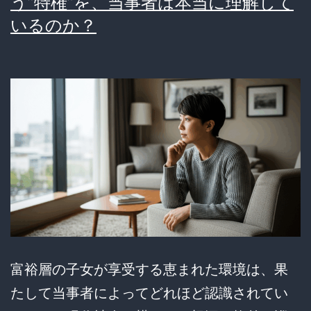
う”特権”を、当事者は本当に理解して
の
いるのか？
バ
ッ
シ
ン
グ
に
潜
む
複
雑
富裕層の子女が享受する恵まれた環境は、果
な
たして当事者によってどれほど認識されてい
感