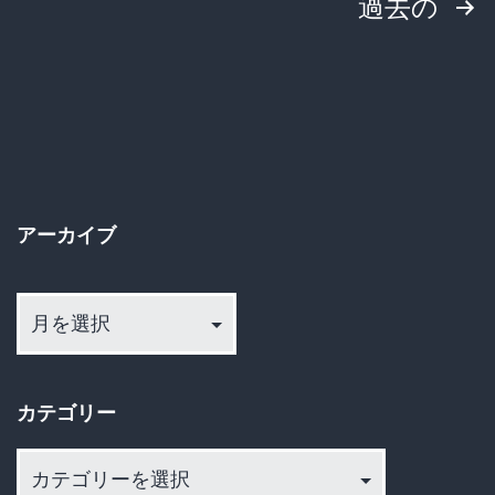
投
過去の
稿
の
ペ
ー
アーカイブ
ジ
ア
送
ー
カ
り
イ
カテゴリー
ブ
カ