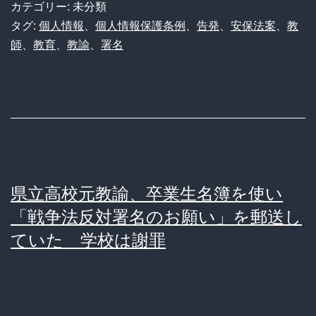
簿
カテゴリー: 未分類
い
で
タグ:
個人情報
、
個人情報保護条例
、
告発
、
安保法案
、
教
続
師
、
教育
、
教諭
、
署名
安
け
保
る
法
人
反
は
対
希
署
望
県立高校元教諭、卒業生名簿を使い
名
に
「戦争法反対署名のお願い」を郵送し
を
入
ていた 学校は謝罪
集
る
め
の
た
は
元