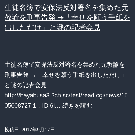
な
生徒名簿で安保法反対署名を集めた元
し
い」
教諭を刑事告発 →「幸せを願う手紙を
た
→
出しただけ」と謎の記者会見
細
野
「安
生徒名簿で安保法反対署名を集めた元教諭を
保
刑事告発 →「幸せを願う手紙を出しただけ」
法
と謎の記者会見
制
http://hayabusa3.2ch.sc/test/read.cgi/news/15
撤
生
05608727 1：ID:6i…
続きを読む
回
徒
と
名
言
投稿日:
2017年9月17日