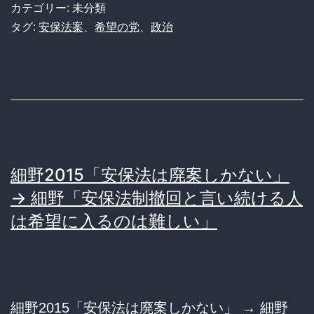
党
カテゴリー: 未分類
「
タグ:
安保法案
、
希望の党
、
政治
保
法
に
つ
い
て
細野2015「安保法は廃案しかない」
民
→ 細野「安保法制撤回と言い続ける人
進
は希望に入るのは難しい」
党
の
考
細野2015「安保法は廃案しかない」 → 細野
え