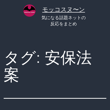
コ
モッコスヌ〜ン
ン
気になる話題ネットの
テ
反応をまとめ
ン
ツ
へ
タグ:
安保法
ス
キ
案
ッ
プ