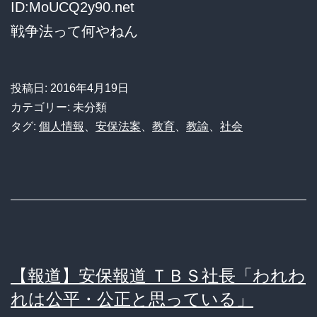
ID:MoUCQ2y90.net
紙
戦争法って何やねん
を
出
投稿日:
2016年4月19日
し
カテゴリー: 未分類
た
タグ:
個人情報
、
安保法案
、
教育
、
教諭
、
社会
だ
け」
と
謎
の
記
【報道】安保報道 ＴＢＳ社長「われわ
者
れは公平・公正と思っている」
会