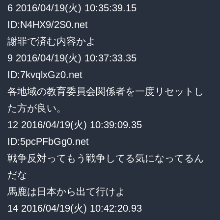
難
6 2016/04/19(火) 10:35:39.15
教
し
ID:N4HX9/2S0.net
諭
い」
謝罪で済む内容かよ
を
9 2016/04/19(火) 10:37:33.35
刑
ID:7kvqlxGz0.net
事
各地域の教育委員会関係者を一度リセットし
告
た方が良い。
発
12 2016/04/19(火) 10:39:09.35
→「幸
ID:5pcPFbGg0.net
せ
戦争反対ってもう戦争してる気になってるん
を
だな
願
馬鹿は日本から出て行けよ
う
14 2016/04/19(火) 10:42:20.93
手