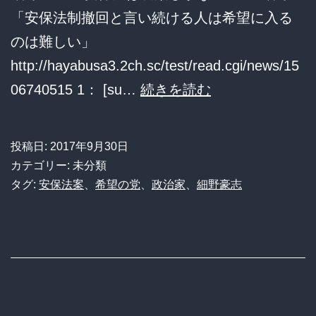
「安保法制撤回と言い続ける人は希望に入る
方
のは難しい」
と
http://hayabusa3.2ch.sc/test/read.cgi/news/15
変
細
06740515 1： [su…
続きを読む
わ
野
り
2015「安
は
投稿日:
2017年9月30日
保
カテゴリー: 未分類
な
法
タグ:
安保法案
、
希望の党
、
政治家
、
細野豪志
い
は
こ
廃
と
案
を
し
確
か
認