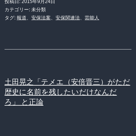
投稿日:
2015年9月24日
カテゴリー: 未分類
タグ:
報道
、
安保法案
、
安保関連法
、
芸能人
土田晃之「テメエ（安倍晋三）がただ
歴史に名前を残したいだけなんだ
ろ」 と正論