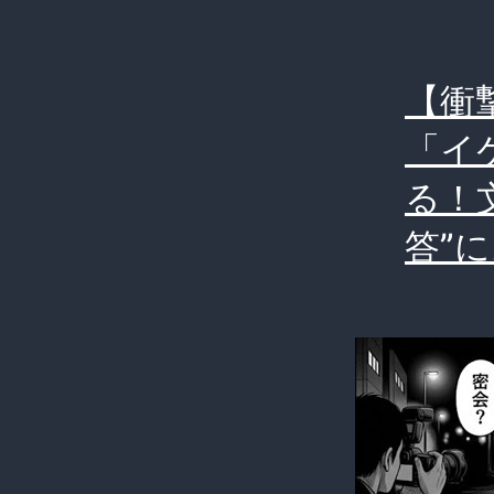
【衝
「イ
る！
答”