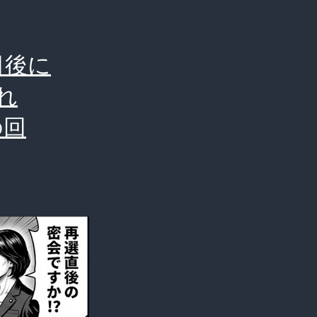
日後に
れ
の回