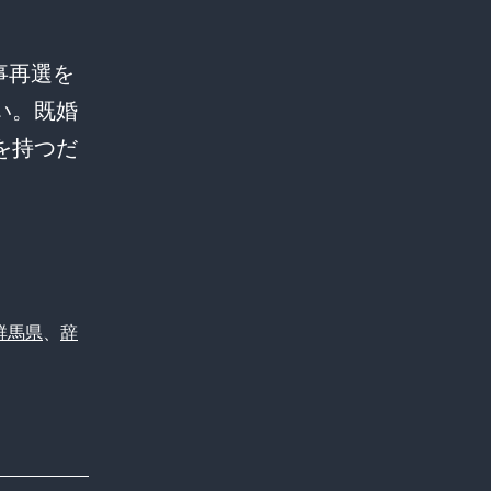
イ
事再選を
い。既婚
を持つだ
群馬県
、
辞
」