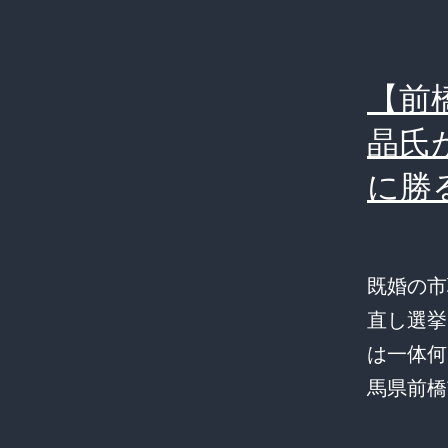
【前
晶氏
に勝
既婚の市
直し選挙
は一体何
馬県前