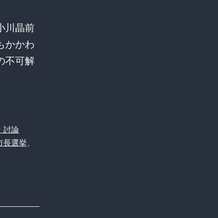
小川晶前
もかかわ
の不可解
【衝
！
撃
の
再
・討論
選
市長選挙
、
予
測】
ラ
悪
ブ