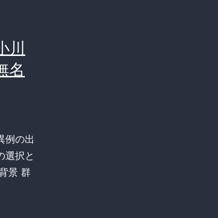
小川
！
無名
異例の出
の選択と
背景 群
前
“ま