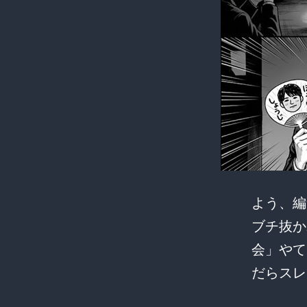
よう、編
ブチ抜か
会」やて
だらス