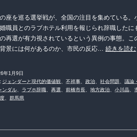
川
そ
ケ
晶
の
の座を巡る選挙戦が、全国の注目を集めている。
ｗ
氏
背
婚職員とのラブホテル利用を報じられ辞職したに
ｗ
が
景
の再選が有力視されているという異例の事態。こ
ｗ
再
の背景には何があるのか、市民の反応…
続きを読む
選
市
民
26年1月9日
:
ジェンダーと現代的価値観
、
不祥事
、
政治
、
社会問題
、
議論
の
ャンダル
、
ラブホ辞職
、
再選
、
前橋市長
、
地方政治
、
小川晶
、
判
度
、
群馬県
断
は
「
名