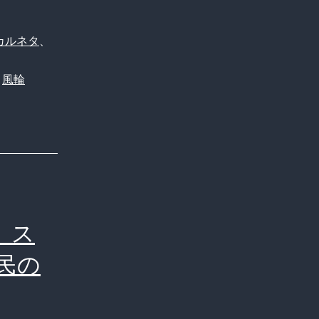
カルネタ
、
、
風輪
、
、ス
民の