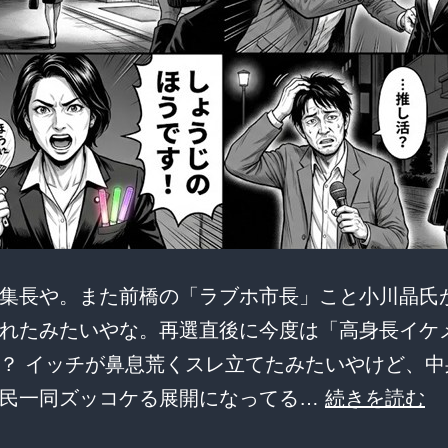
集長や。また前橋の「ラブホ市長」こと小川晶氏
れたみたいやな。再選直後に今度は「高身長イケ
？ イッチが鼻息荒くスレ立てたみたいやけど、中
【
レ民一同ズッコケる展開になってる…
続きを読む
撃