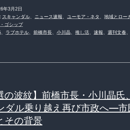
前
26年3月2日
橋
:
スキャンダル
、
ニュース速報
、
ユーモア・ネタ
、
地域とロー
の
・ゴシップ
G
、
ラブホテル
、
前橋市長
、
小川晶
、
推し活
、
速報
、
週刊文春
ラ
ブ
ホ
市
長
再
選の波紋】前橋市長・小川晶氏
選
6
ンダル乗り越え再び市政へ―市
日
とその背景
後