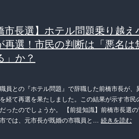
撮
小
ら
川
れ
橋市長選】ホテル問題乗り越え
晶
る
氏、
が再選！市民の判断は「悪名は
文
ス
春
る」か？
キ
砲
ャ
の
ン
直
職員との『ホテル問題』で辞職した前橋市長が、
ダ
撃
を経て再選を果たしました。この結果が示す市民
ル
に
だったのでしょうか。 【前提知識】前橋市長選の
乗
放
【
橋市では、元市長が既婚の市職員と…
続きを読む
り
っ
橋
越
た