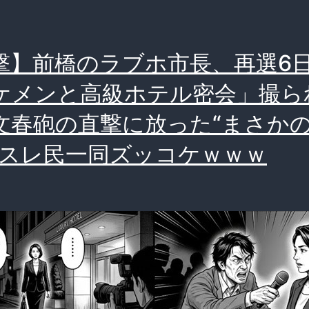
撃】前橋のラブホ市長、再選6
ケメンと高級ホテル密会」撮ら
文春砲の直撃に放った“まさか
にスレ民一同ズッコケｗｗｗ