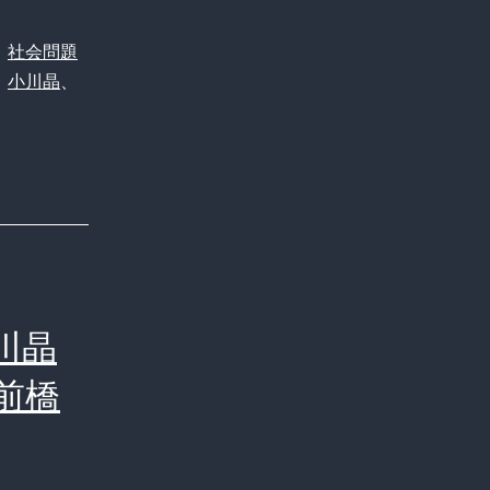
、
社会問題
】
、
小川晶
、
”に
川晶
前橋