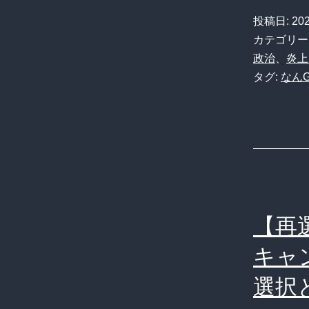
投稿日:
20
カテゴリー
政治
、
炎上
タグ:
なん
【再
キャ
選択