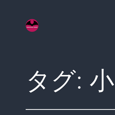
コ
ン
テ
ン
ツ
へ
ス
キ
タグ:
小
ッ
プ