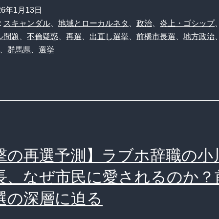
市
え
26年1月13日
さ
長
:
スキャンダル
、
地域とローカルネタ
、
政治
、
炎上・ゴシップ
再
か
選
ル問題
、
不倫疑惑
、
再選
、
出直し選挙
、
前橋市長選
、
地方政治
び
の
、
群馬県
、
選挙
ホ
市
回
テ
政
答
ル
へ
ス
問
―
レ
題
市
民
乗
民
一
撃の再選予測】ラブホ辞職の小
り
の
同
越
長、なぜ市民に愛されるのか？
選
ズ
え
択
選の深層に迫る
ッ
小
と
コ