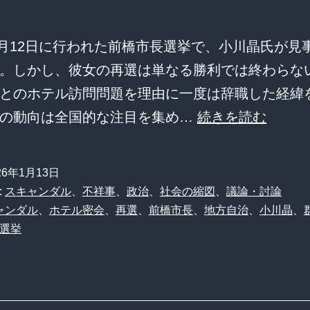
に
「
年1月12日に行われた前橋市長選挙で、小川晶氏が見
ケ
。しかし、彼女の再選は単なる勝利では終わらな
メ
とのホテル訪問問題を理由に一度は辞職した経緯
ン
【再
その動向は全国的な注目を集め…
続きを読む
と
選
高
の
級
26年1月13日
波
:
スキャンダル
、
不祥事
、
政治
、
社会の縮図
、
議論・討論
ホ
紋】
ャンダル
、
ホテル密会
、
再選
、
前橋市長
、
地方自治
、
小川晶
、
テ
選挙
前
ル
橋
密
市
会
長・