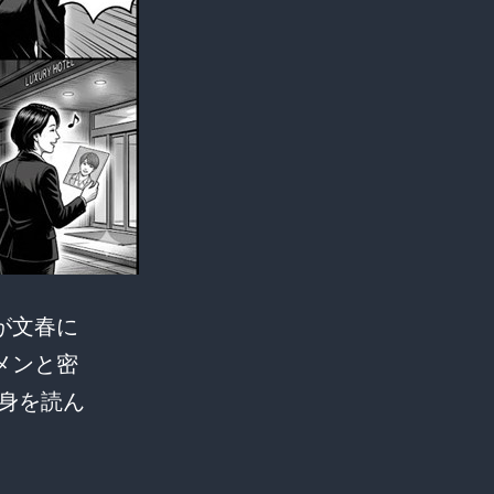
が文春に
メンと密
身を読ん
衝
】