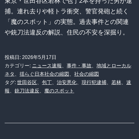
東京・世田谷区若林で包丁2本を持った男が逮
捕。連れ去りや軽トラ衝突、警官発砲と続く
「魔のスポット」の実態。過去事件との関連
や銃刀法違反の解説、住民の不安を深掘り。
投稿日:
2026年5月17日
カテゴリー:
ニュース速報
、
事件・事故
、
地域とローカル
ネタ
、
揺らぐ日本社会の縮図
、
社会の縮図
タグ:
世田谷区
、
包丁
、
治安悪化
、
現行犯逮捕
、
若林
、
速
報
、
銃刀法違反
、
魔のスポット