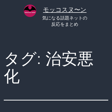
コ
モッコスヌ〜ン
ン
気になる話題ネットの
テ
反応をまとめ
ン
ツ
へ
タグ:
治安悪
ス
キ
化
ッ
プ