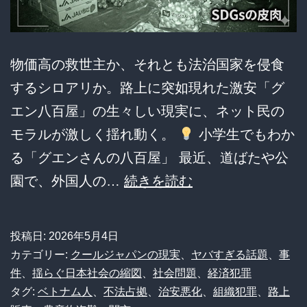
ナ
ム
人
物価高の救世主か、それとも法治国家を侵食
逮
するシロアリか。路上に突如現れた激安「グ
捕
エン八百屋」の生々しい現実に、ネット民の
の
モラルが激しく揺れ動く。
小学生でもわか
全
る「グエンさんの八百屋」 最近、道ばたや公
容
【激
園で、外国人の…
続きを読む
安
野
投稿日:
2026年5月4日
菜
カテゴリー:
クールジャパンの現実
、
ヤバすぎる話題
、
事
の
件
、
揺らぐ日本社会の縮図
、
社会問題
、
経済犯罪
タグ:
ベトナム人
、
不法占拠
、
治安悪化
、
組織犯罪
、
路上
謎】