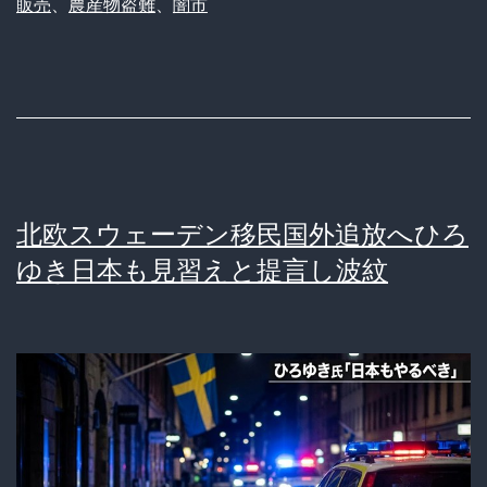
販売
、
農産物盗難
、
闇市
な
ぜ
市
場
の
半
北欧スウェーデン移民国外追放へひろ
額？
ゆき日本も見習えと提言し波紋
近
所
の
「グ
エ
ン