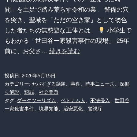
間」を土足で踏み荒らす令和の業。 警備の穴
を突き、聖域を「ただの空き家」として物色
した者たちの無慈避な正体とは。
小学生で
もわかる「世田谷一家殺害事件の現場」 25年
【世
前に、お父さ…
続きを読む
田
谷
投稿日:
2026年5月15日
一
カテゴリー:
ヤバすぎる話題
、
事件
、
時事ニュース
、
深掘
家
り解説
、
犯罪
、
社会問題
タグ:
ダークツーリズム
、
ベトナム人
、
不法侵入
、
世田谷
殺
一家殺害事件
、
境界知能
、
治安悪化
、
警視庁
害
事
件】