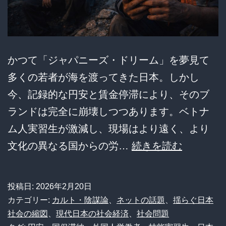
と
全
否
かつて「ジャパニーズ・ドリーム」を夢見て
定
多くの若者が海を渡ってきた日本。しかし
し
今、記録的な円安と賃金停滞により、そのブ
炎
ランドは完全に崩壊しつつあります。ベトナ
上！
ム人実習生が激減し、現場はより遠く、より
住
【悲
文化の異なる国からの労…
続きを読む
民
報】
の
ベ
投稿日:
2026年2月20日
叫
ト
カテゴリー:
カルト・陰謀論
、
ネットの話題
、
揺らぐ日本
び
ナ
社会の縮図
、
現代日本の社会経済
、
社会問題
vs