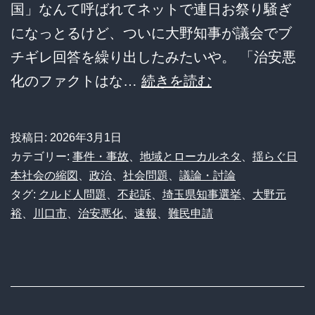
国」なんて呼ばれてネットで連日お祭り騒ぎ
になっとるけど、ついに大野知事が議会でブ
チギレ回答を繰り出したみたいや。 「治安悪
【悲
化のファクトはな…
続きを読む
報】
埼
投稿日:
2026年3月1日
玉
カテゴリー:
事件・事故
、
地域とローカルネタ
、
揺らぐ日
県・
本社会の縮図
、
政治
、
社会問題
、
議論・討論
タグ:
クルド人問題
、
不起訴
、
埼玉県知事選挙
、
大野元
大
裕
、
川口市
、
治安悪化
、
速報
、
難民申請
野
知
事、
川