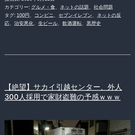
紋
100
カテゴリー:
グルメ・食
、
ネットの話題
、
社会問題
円
タグ:
100円
、
コンビニ
、
セブンイレブン
、
ネットの反
応
、
治安悪化
、
生ビール
、
飲酒運転
、
黒歴史
生
ビ
ー
ル
が
秒
【絶望】サカイ引越センター、外人
で
300人採用で家財盗難の予感ｗｗｗ
消
え
た
真