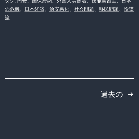
タグ:
円安
、
国保滞納
、
外国人労働者
、
技能実習生
、
日本
ム
行
の危機
、
日本経済
、
治安悪化
、
社会問題
、
移民問題
、
陰謀
人
論
政
「日
の
本
数
は
字…
稼
5ch
げ
民
な
「目
い」
投
ぇ
過去の
と
つ
稿
急
い
減、
の
て
次
ペ
ん