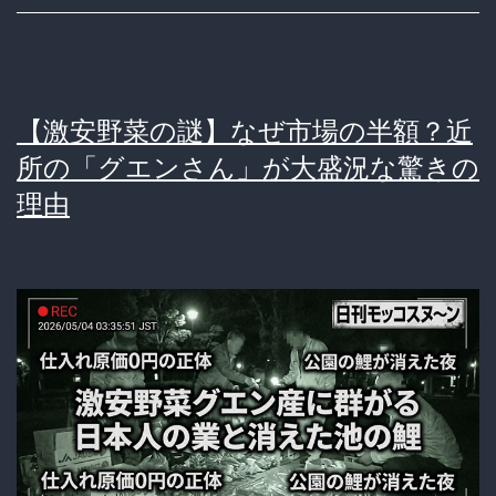
現
場
住
【激安野菜の謎】なぜ市場の半額？近
宅
所の「グエンさん」が大盛況な驚きの
へ
理由
の
侵
入
経
路
と
ベ
ト