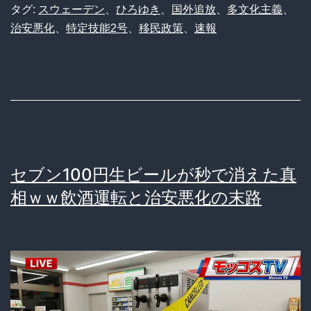
ェ
タグ:
スウェーデン
、
ひろゆき
、
国外追放
、
多文化主義
、
治安悪化
、
特定技能2号
、
移民政策
、
速報
ー
デ
ン
移
民
国
セブン100円生ビールが秒で消えた真
外
相ｗｗ飲酒運転と治安悪化の末路
追
放
へ
ひ
ろ