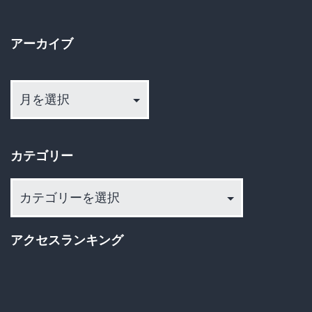
は
の
ー
黒
か！」
アーカイブ
人・
ジ
「不
イ
ア
送
起
ー
ン
訴
カ
り
ド
の
イ
人
カテゴリー
闇
ブ
頼
を
カ
み
隠
テ
へ…
す
ゴ
現
アクセスランキング
リ
な」
場
ー
の
悲