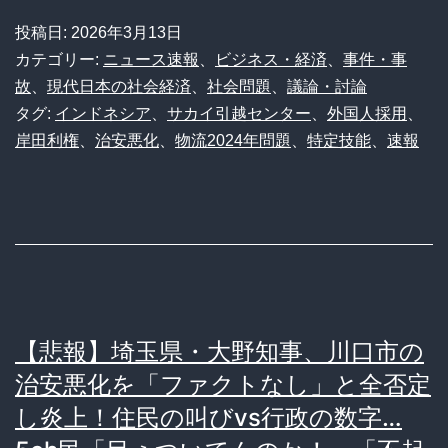
末
サ
投稿日:
2026年3月13日
路
カ
カテゴリー:
ニュース速報
、
ビジネス・経済
、
事件・事
イ
故
、
現代日本の社会経済
、
社会問題
、
議論・討論
タグ:
インドネシア
、
サカイ引越センター
、
外国人採用
、
引
岸田利権
、
治安悪化
、
物流2024年問題
、
特定技能
、
速報
越
セ
ン
タ
ー、
外
【悲報】埼玉県・大野知事、川口市の
人
治安悪化を「ファクトなし」と全否定
300
し炎上！住民の叫びvs行政の数字…
人