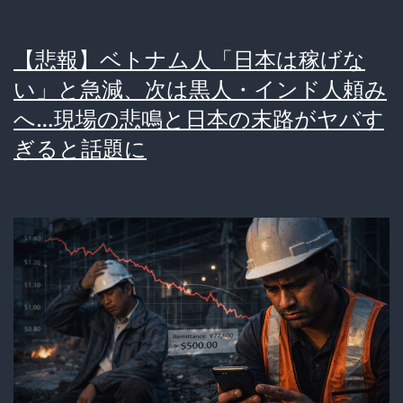
口
市
【悲報】ベトナム人「日本は稼げな
の
い」と急減、次は黒人・インド人頼み
治
へ…現場の悲鳴と日本の末路がヤバす
安
ぎると話題に
悪
化
を
「フ
ァ
ク
ト
な
し」