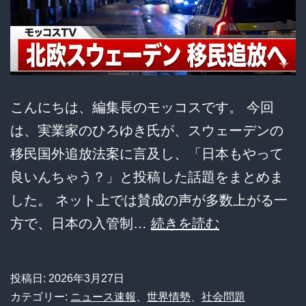
さ
ん」
が
大
盛
こんにちは、編集長のモッコスです。 今回
況
は、実業家のひろゆき氏が、スウェーデンの
な
移民国外追放法案に言及し、「日本もやって
驚
良いんちゃう？」と投稿した話題をまとめま
き
した。 ネット上では賛成の声が多数上がる一
の
北
方で、日本の入管制…
続きを読む
理
欧
由
ス
投稿日:
2026年3月27日
ウ
カテゴリー:
ニュース速報
、
世界情勢
、
社会問題