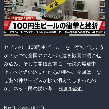
ゆ
き
日
本
も
見
セブンの「100円生ビール」をご存知でしょう
習
か？かつて全国ののんべえ達を歓喜の渦に包
え
み込み、そして開始直前に「伝説の爆速中
と
止」へと追い込まれたあの事件。今回は、な
提
ぜあの神サービスが秒で消えてしまったの
言
セ
か、ネット民の鋭い考…
続きを読む
し
ブ
波
ン
投稿日:
2026年3月22日