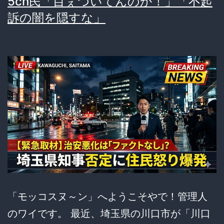
5ch民「目ぇついてんのか！」「不起
採
訴の闇を隠すな」
用
で
家
財
盗
難
の
予
感
ｗ
ｗ
「モッコスヌ～ン」へようこそやで！管理人
ｗ
のワイです。 最近、埼玉県の川口市が「川口