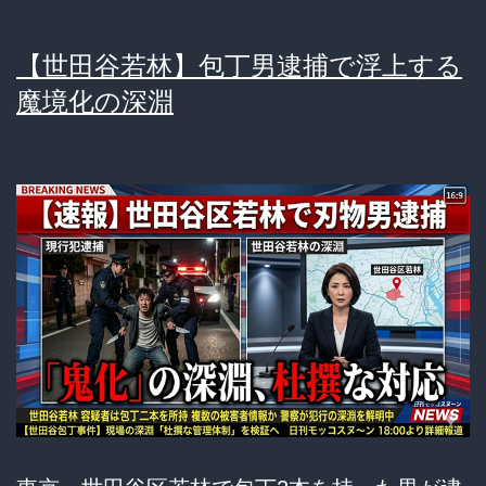
【世田谷若林】包丁男逮捕で浮上する
魔境化の深淵