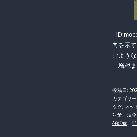
ID:m
向を示す
むような
「増税
投稿日:
20
カテゴリー
タグ:
ネッ
対策
、
現金
任転嫁
、
野