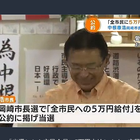
の
使
い
道
ア
イ
デ
ア
集！