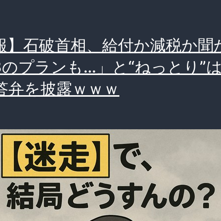
報】石破首相、給付か減税か聞
3のプランも…」と“ねっとり”
答弁を披露ｗｗｗ