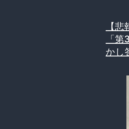
【悲
「第
かし