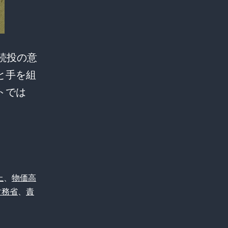
お続投の意
と手を組
トでは
上
、
物価高
財務省
、
責