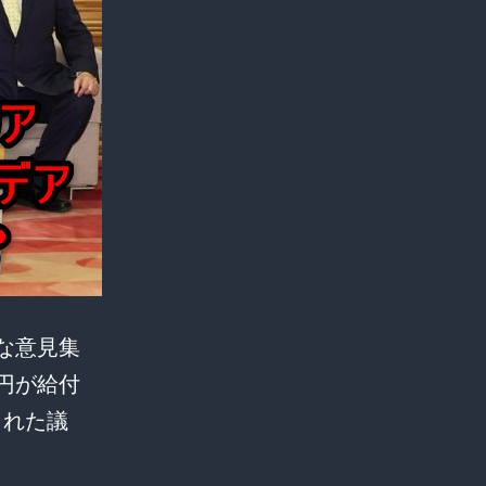
な意見集
円が給付
られた議