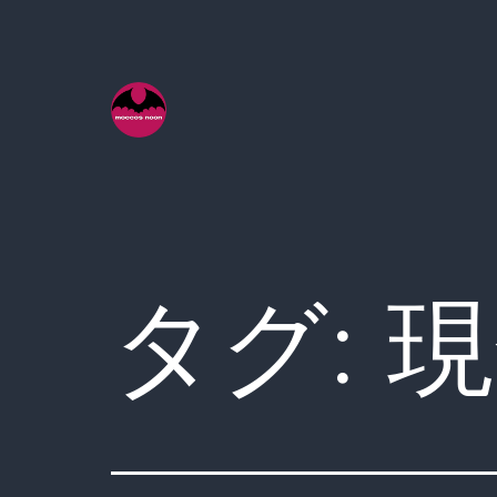
コ
ン
テ
ン
ツ
へ
ス
キ
タグ:
現
ッ
プ