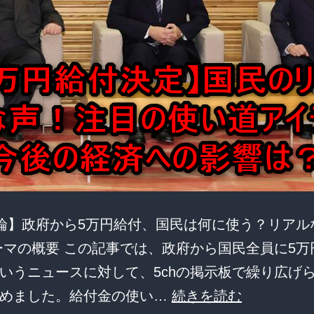
も…」
と“ね
っ
と
り”は
ぐ
ら
か
し
議論】政府から5万円給付、国民は何に使う？リアル
答
ーマの概要 この記事では、政府から国民全員に5万
弁
いうニュースに対して、5chの掲示板で繰り広げ
を
【5
とめました。給付金の使い…
続きを読む
披