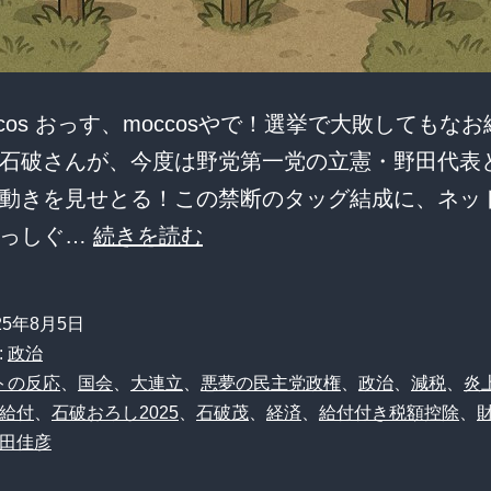
occos おっす、moccosやで！選挙で大敗してもな
石破さんが、今度は野党第一党の立憲・野田代表
動きを見せとる！この禁断のタッグ結成に、ネッ
【悲
まっしぐ…
続きを読む
報】
石
25年8月5日
破
:
政治
首
トの反応
、
国会
、
大連立
、
悪夢の民主党政権
、
政治
、
減税
、
炎
給付
、
石破おろし2025
、
石破茂
、
経済
、
給付付き税額控除
、
相、
田佳彦
給