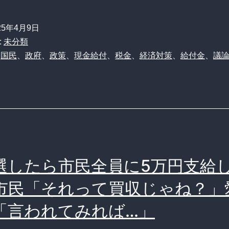
万
露
円
25年4月9日
ｗ
給
:
未分類
ｗ
付】
、
国民
、
政府
、
政策
、
現金給付
、
税金
、
経済対策
、
給付金
、
議
ｗ
み
ん
な
何
に
使
選したら市民全員に5万円支給
う？
市民「それって買収じゃね？」
注
「言われてみれば…」
目