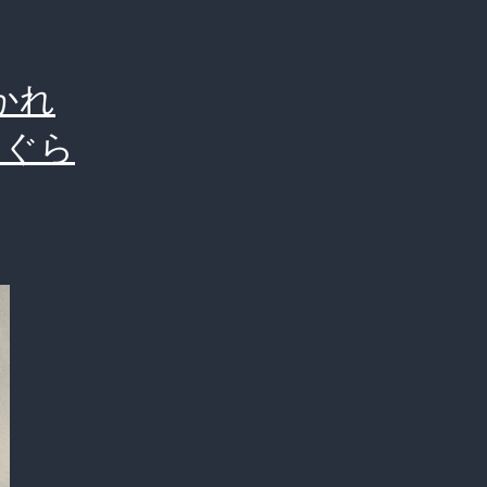
かれ
はぐら