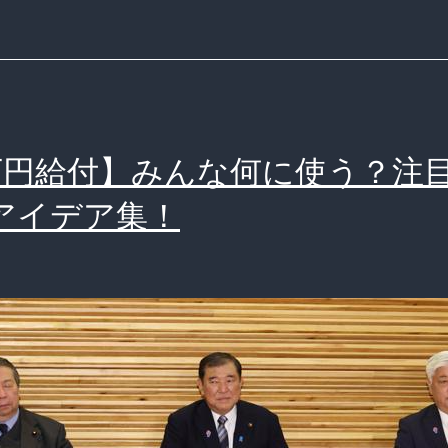
付
か
減
税
か
万円給付】みんな何に使う？注
聞
アイデア集！
か
れ
「第
3
の
プ
ラ
ン