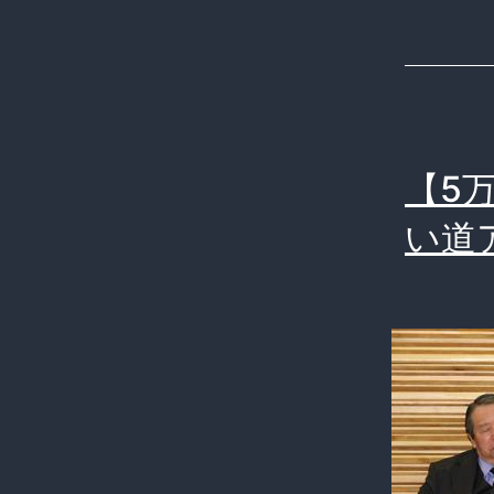
【5
い道