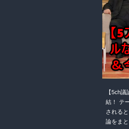
【5ch
結！ テ
されると
論をま