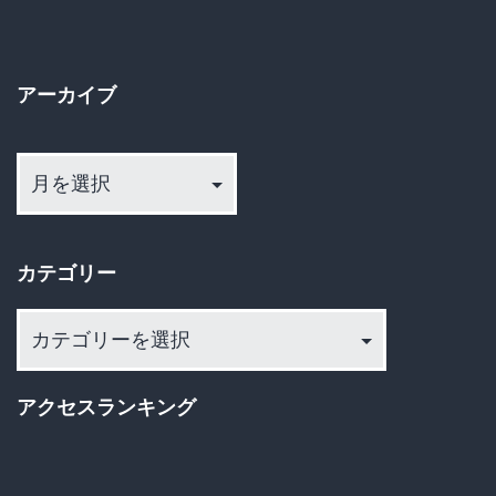
ペ
か？
ー
日
アーカイブ
本
ジ
企
ア
送
ー
業
カ
り
に
イ
迫
カテゴリー
ブ
る
カ
「チ
テ
ャ
ゴ
イ
アクセスランキング
リ
ナ
ー
リ