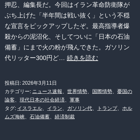
押忍、編集長だ。今回はイラン革命防衛隊が
し
ぶち上げた「半年間は戦い抜く」という不穏
絶
な宣言をピックアップしたぞ。最高指導者爆
望
殺からの泥沼化、そしてついに「日本の石油
備蓄」にまで火の粉が飛んできた。ガソリン
【絶
代リッター300円ど…
続きを読む
望】
イ
投稿日:
2026年3月11日
ラ
カテゴリー:
ニュース速報
、
世界情勢
、
国際情勢
、
憂国の
ン
論客
、
現代日本の社会経済
、
軍事
タグ:
イスラエル
、
イラン
、
ガソリン代
、
トランプ
、
ホル
「半
ムズ海峡
、
石油備蓄
、
経済制裁
年
は