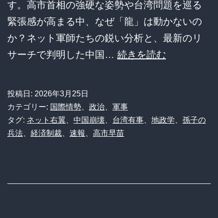
絶
す。高市首相の強硬な姿勢や台湾問題を巡る
望
緊張感が高まる中、なぜ「龍」は動かないの
か？ネット軍師たちの鋭い分析と、最新のリ
中
サーチで判明した中国…
続きを読む
国
が
投稿日:
2026年3月25日
日
カテゴリー:
国際情勢
、
政治
、
軍事
本
タグ:
ネット右翼
、
中国崩壊
、
台湾有事
、
地政学
、
孫子の
兵法
、
経済制裁
、
速報
、
高市早苗
に
攻
め
て
こ