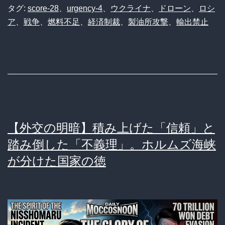
タグ:
score-28
、
urgency-4
、
ウクライナ
、
ドローン
、
ロシ
ア
、
戦争
、
燃料不足
、
経済制裁
、
製油所攻撃
、
輸出禁止
【外交の明暗】積み上げた「信頼」と
踏み倒した「不義理」。ホルムズ海峡
が分けた国家の徳