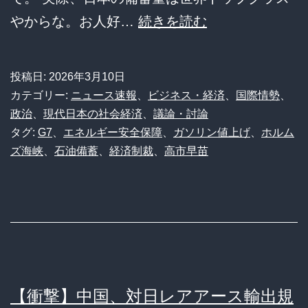
【緊
やからな。お人好…
続きを読む
急】
G7
投稿日:
2026年3月10日
が
カテゴリー:
ニュース速報
、
ビジネス・経済
、
国際情勢
、
日
政治
、
現代日本の社会経済
、
議論・討論
タグ:
G7
、
エネルギー安全保障
、
ガソリン値上げ
、
ホルム
本
ズ海峡
、
石油備蓄
、
経済制裁
、
高市早苗
の
石
油
備
蓄
を
【衝撃】中国、対日レアアース輸出規
「カ