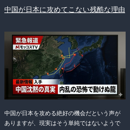
で
中国が日本に攻めてこない残酷な理由
最
悪
の
崩
壊！
閉
店
ラ
ッ
シ
ュ
中国が日本を攻める絶好の機会だという声が
の
ありますが、現実はそう単純ではないようで