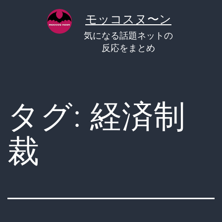
コ
モッコスヌ〜ン
ン
気になる話題ネットの
テ
反応をまとめ
ン
ツ
へ
タグ:
経済制
ス
キ
裁
ッ
プ