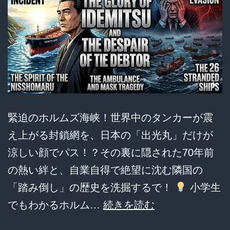
緊迫のホルムズ海峡！世界中のタンカーが震
え上がる封鎖網を、日本の「出光丸」だけが
涼しい顔でパス！？その裏に隠された70年前
の熱い絆と、自業自得で絶望に沈む隣国の
「踏み倒し」の歴史を洗掘するで！
小学生
【外
でもわかるホルム…
続きを読む
交