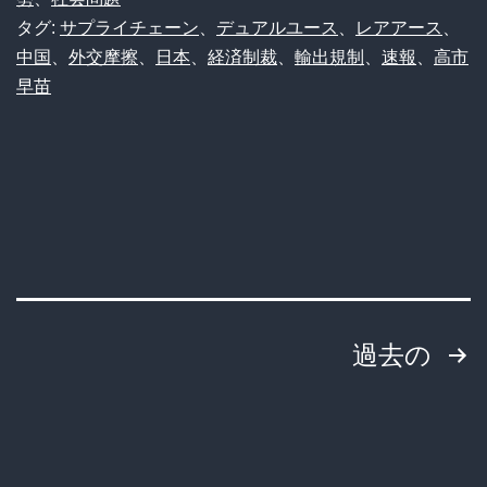
し
タグ:
サプライチェーン
、
デュアルユース
、
レアアース
、
日
ATM
中国
、
外交摩擦
、
日本
、
経済制裁
、
輸出規制
、
速報
、
高市
レ
の
早苗
ア
末
ア
路
ー
が
ス
ヤ
輸
バ
出
す
規
投
ぎ
過去の
制
る
稿
を
強
の
化