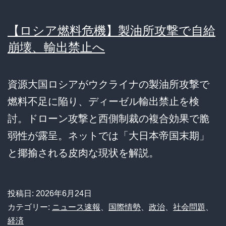
【ロシア燃料危機】製油所攻撃で自給
崩壊、輸出禁止へ
資源大国ロシアがウクライナの製油所攻撃で
燃料不足に陥り、ディーゼル輸出禁止を検
討。ドローン攻撃と西側制裁の複合効果で脆
弱性が露呈。ネットでは「大日本帝国末期」
と揶揄される皮肉な現状を解説。
投稿日:
2026年6月24日
カテゴリー:
ニュース速報
、
国際情勢
、
政治
、
社会問題
、
経済