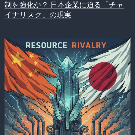
制を強化か？ 日本企業に迫る「チャ
ツ
イナリスク」の現実
ア
ゲ」
協
議
開
始！？
ガ
ソ
リ
ン
代
リ