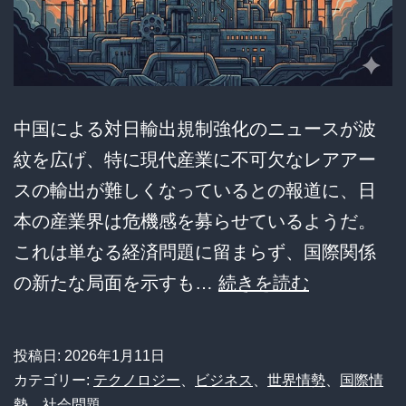
ッ
タ
ー
300
中国による対日輸出規制強化のニュースが波
円
紋を広げ、特に現代産業に不可欠なレアアー
時
スの輸出が難しくなっているとの報道に、日
代
本の産業界は危機感を募らせているようだ。
の
これは単なる経済問題に留まらず、国際関係
足
【衝
の新たな局面を示すも…
続きを読む
音…
撃】
お
中
人
投稿日:
2026年1月11日
国、
カテゴリー:
テクノロジー
、
ビジネス
、
世界情勢
、
国際情
好
対
勢
、
社会問題