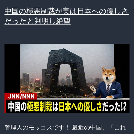
な
中国の極悪制裁が実は日本への優しさ
い
だったと判明し絶望
残
酷
な
理
由
管理人のモッコスです！ 最近の中国、「これ