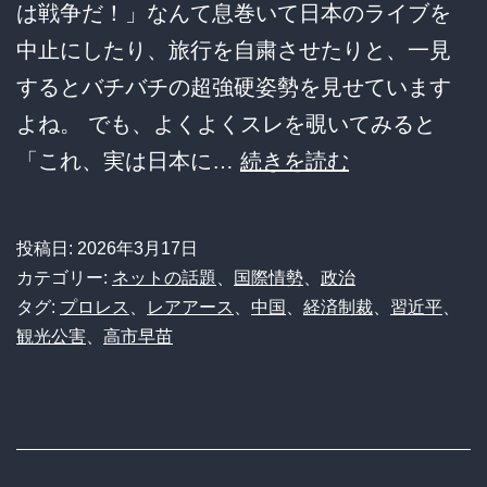
は戦争だ！」なんて息巻いて日本のライブを
中止にしたり、旅行を自粛させたりと、一見
するとバチバチの超強硬姿勢を見せています
よね。 でも、よくよくスレを覗いてみると
中
「これ、実は日本に…
続きを読む
国
の
投稿日:
2026年3月17日
極
カテゴリー:
ネットの話題
、
国際情勢
、
政治
悪
タグ:
プロレス
、
レアアース
、
中国
、
経済制裁
、
習近平
、
観光公害
、
高市早苗
制
裁
が
実