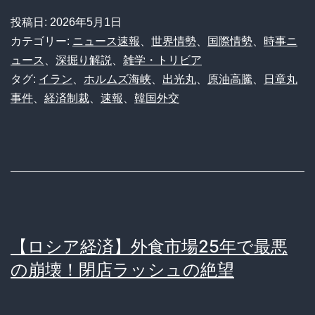
の
投稿日:
2026年5月1日
明
カテゴリー:
ニュース速報
、
世界情勢
、
国際情勢
、
時事ニ
暗】
ュース
、
深掘り解説
、
雑学・トリビア
タグ:
イラン
、
ホルムズ海峡
、
出光丸
、
原油高騰
、
日章丸
積
事件
、
経済制裁
、
速報
、
韓国外交
み
上
げ
た
「信
頼」
【ロシア経済】外食市場25年で最悪
と
の崩壊！閉店ラッシュの絶望
踏
み