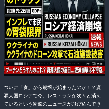
分
け
た
国
家
の
徳
ついに「食」から崩壊が始まったのか！？資
源大国ロシアで今、レストランが次々と消え
ているという衝撃のニュースが飛び込んでき