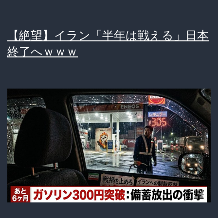
は
日
【絶望】イラン「半年は戦える」日本
本
終了へｗｗｗ
へ
の
優
し
さ
だ
っ
た
と
判
明