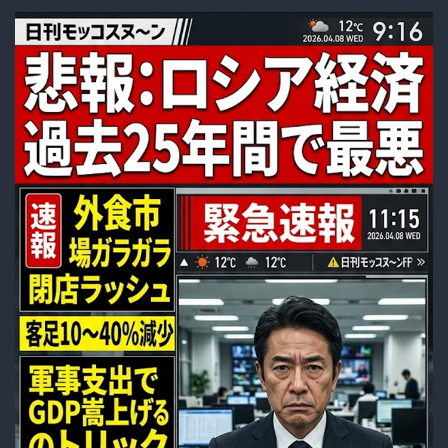
倒
し
た
「不
義
理」。
ホ
ル
ム
ズ
海
峡
が