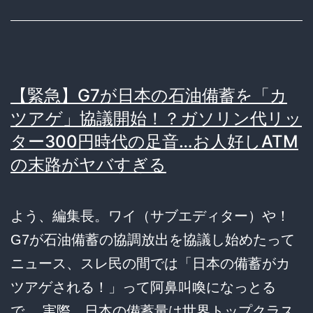
戦
え
る」
日
【緊急】G7が日本の石油備蓄を「カ
本
ツアゲ」協議開始！？ガソリン代リッ
終
ター300円時代の足音…お人好しATM
了
の末路がヤバすぎる
へ
ｗ
よう、編集長。ワイ（サブエディター）や！
ｗ
G7が石油備蓄の協調放出を協議し始めたって
ｗ
ニュース、スレ民の間では「日本の備蓄がカ
ツアゲされる！」って阿鼻叫喚になっとる
で。 実際、日本の備蓄量は世界トップクラス