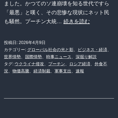
ました。かつてのソ連崩壊を知る世代ですら
「最悪」と嘆く、その悲惨な現状にネット民
【ロ
も騒然。プーチン大統…
続きを読む
シ
ア
投稿日:
2026年4月9日
経
カテゴリー:
グローバル社会の光と影
、
ビジネス・経済
、
済】
世界情勢
、
国際情勢
、
時事ニュース
、
深掘り解説
タグ:
ウクライナ侵攻
、
プーチン
、
ロシア経済
、
外食不
外
況
、
物価高騰
、
経済制裁
、
軍事支出
、
速報
食
市
場
25
年