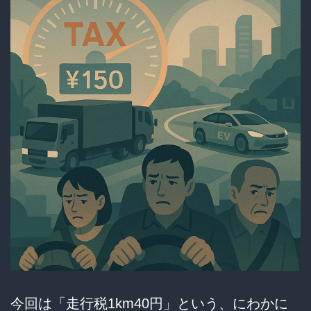
そ
の
末
路
と
は？
今回は「走行税1km40円」という、にわかに