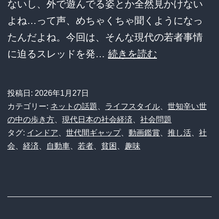
ないし、外で遊んでる姿とか全然見かけない
要
よね…って声、めちゃくちゃ聞くようになっ
論
たんだよね。今回は、そんな現代の若者事情
vs
【衝
に迫るスレッドを発…
続きを読む
地
撃】
方
現
の
投稿日:
2026年1月27日
代
現
カテゴリー:
ネットの話題
、
ライフスタイル
、
世知辛い世
の
の中の歩き方
、
現代日本の社会経済
、
社会問題
実
タグ:
インドア
、
世代間ギャップ
、
動画鑑賞
、
推し活
、
社
若
デ
会
、
経済
、
自動車
、
若者
、
貧困
、
趣味
者、”陰
ー
キ
タ
ャ
対
化”が
決