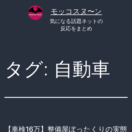
コ
モッコスヌ〜ン
ン
気になる話題ネットの
テ
反応をまとめ
ン
ツ
へ
タグ:
自動車
ス
キ
ッ
プ
【車検16万】整備屋ぼったくりの実態