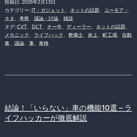
投稿日:
2026年2月13日
職
カテゴリー:
IT・ガジェット
、
ネットの話題
、
ユーモア・
人
ネタ
、
考察
、
議論・討論
、
雑談
タグ:
CVT
、
DCT
、
チー牛
、
ディーラー
、
ネットの話題
、
vs
メカニック
、
ライフハック
、
整備士
、
炎上
、
町工場
、
自動
ネ
車
、
議論
、
車
、
車検
ッ
ト
の
理
論
派！
結論！「いらない」車の機能10選 – ラ
自
イフハッカーが徹底解説
動
車