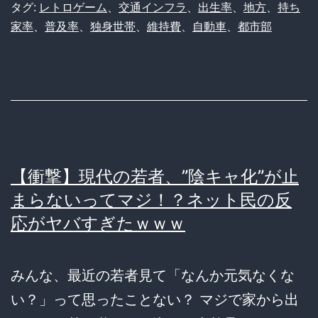
タグ:
レトロゲーム
、
交通インフラ
、
出生率
、
地方
、
持ち
の
家率
、
普及率
、
独身世帯
、
維持費
、
自動車
、
都市部
乗
り
物」
都
心
一
【衝撃】現代の若者、”陰キャ化”が止
人
まらないってマジ！？ネット民の反
暮
応がヤバすぎたｗｗｗ
ら
し
みんな、最近の若者見て「なんか元気なくな
の
い？」って思ったことない？ マジで家から出
不