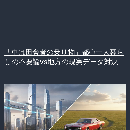
機
能
10
選
–
「車は田舎者の乗り物」都心一人暮ら
ラ
しの不要論vs地方の現実データ対決
イ
フ
ハ
ッ
カ
ー
が