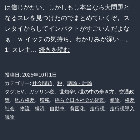
は信じがたい、しかしもし本当なら大問題と
なるスレを見つけたのでまとめていくぞ。ス
レタイからしてインパクトがすごいんだよな
ぁ…ｗ イッチの気持ち、わかりみが深い…。
【衝
1: スレ主…
続きを読む
撃】
「走
投稿日:
2025年10月1日
行
カテゴリー:
社会問題
、
税
、
議論・討論
税
タグ:
EV
、
ガソリン税
、
世知辛い世の中の歩き方
、
交通政
策
、
地方格差
、
増税
、
揺らぐ日本社会の縮図
、
暴論
、
格差
1km40
社会
、
物流
、
経済
、
自動車
、
貧困化
、
走行税
、
走行税導入
円」
議論
は
デ