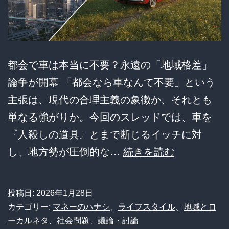
徹
底
解
説
都会で車は本当に不要？永遠の「地域格差」
論争が開幕 「都会なら車なんて不要」という
主張は、現代の合理主義の象徴か、それとも
単なる強がりか。今回のスレッドでは、車を
『人殺しの道具』とまで断じるイッチに対
「車
し、地方勢が圧倒的な…
続きを読む
は
田
投稿日:
2026年1月28日
舎
カテゴリー:
マネーのハナシ
、
ライフスタイル
、
地域とロ
者
ーカルネタ
、
社会問題
、
議論・討論