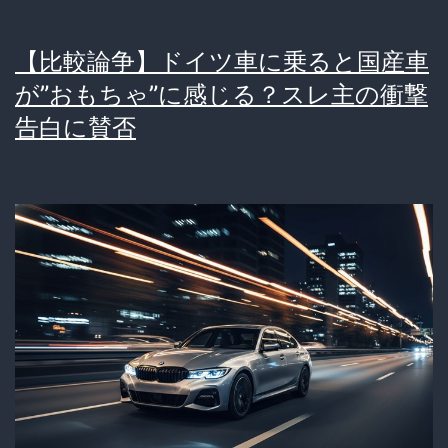
止
ま
【比較論争】ドイツ車に乗ると国産車
ら
が”おもちゃ”に感じる？スレ主の衝撃
な
告白に賛否
い
っ
て
マ
ジ！？
ネ
ッ
ト
民
の