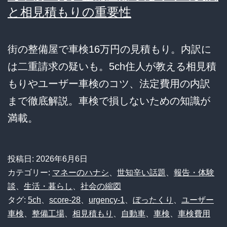
と相見積もりの重要性
街の整備屋で車検16万円の見積もり。内訳に
は二重請求の疑いも。5ch住人が教える相見積
もりやユーザー車検のコツ、法定費用の内訳
まで徹底解説。車検で損しないための知識が
満載。
投稿日:
2026年6月6日
カテゴリー:
マネーのハナシ
、
世知辛い話題
、
報告・体験
談
、
生活・暮らし
、
社会の縮図
タグ:
5ch
、
score-28
、
urgency-1
、
ぼったくり
、
ユーザー
車検
、
整備工場
、
相見積もり
、
自動車
、
車検
、
車検費用