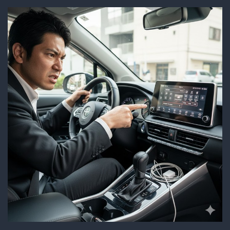
整
備
の
真
実
を
巡
る
熱
す
ぎ
る
議