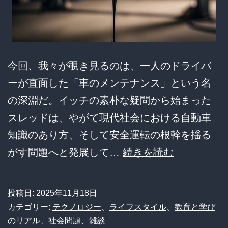
じ
る？
ス
今回、我々が覗き見るのは、一人のドライバ
レ
ーが直面した「車のメンテナンス」という名
主
の深淵だ。イッチの素朴な疑問から始まった
の
スレッドは、やがて現代社会における自動車
衝
知識のあり方、そして安全運転の根幹を揺る
撃
【悲
がす問題へと発展して…
続きを読む
告
報】
白
オ
に
投稿日:
2025年11月18日
イ
賛
カテゴリー:
テクノロジー
、
ライフスタイル
、
教育と学び
ル
のリアル
、
社会問題
、
雑談
否