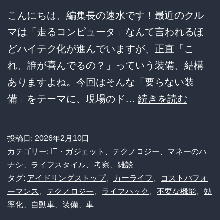
論
こんにちは、編集長の速水です！最近のクル
と
マは「走るコンピュータ」なんて言われるほ
町
どハイテク化が進んでいますが、正直「こ
工
れ、誰が喜んでるの？」っていう装備、結構
場
ありますよね。今回はそんな「要らない装
の
結
備」をテーマに、現場のド…
続きを読む
リ
論！
ア
「い
投稿日:
2026年2月10日
ル
ら
カテゴリー:
IT・ガジェット
、
テクノロジー
、
マネーのハ
な
ナシ
、
ライフスタイル
、
考察
、
雑談
タグ:
アイドリングストップ
、
カーライフ
、
コストパフォ
い」
ーマンス
、
テクノロジー
、
ライフハック
、
不要な機能
、
効
車
率化
、
自動車
、
装備
、
車
の