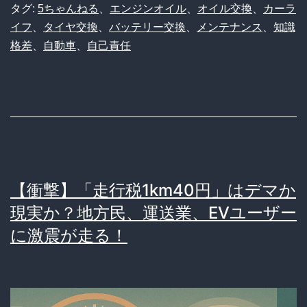
タグ:
5ちゃんねる
、
エンジンオイル
、
オイル交換
、
カーラ
交
イフ
、
タイヤ交換
、
バッテリー交換
、
メンテナンス
、
知識
換
格差
、
自動車
、
自己責任
2
万
キ
ロ
し
て
【衝撃】「走行税1km40円」はデマか
な
現実か？地方民、運送業、EVユーザー
い
に激震が走る！
ん
や
が…