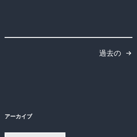
マ
か
現
実
か？
投
過去の
地
稿
方
民、
の
運
ペ
送
ー
業、
アーカイブ
EV
ジ
ユ
ア