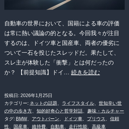
反
応
自動車の世界において、国籍による車の評価
が
は常に熱い議論の的となる。今回我々が注目
ヤ
するのは、ドイツ車と国産車、両者の優劣に
バ
ついて一石を投じたスレッドだ。果たして、
す
スレ主が体験した「衝撃」とは何だったの
ぎ
【比
か？ 【前提知識】ドイ…
続きを読む
た
較
ｗ
論
投稿日:
2026年1月25日
ｗ
争】
カテゴリー:
ネットの話題
、
ライフスタイル
、
世知辛い世
ｗ
ド
の中の歩き方
、
知的好奇心と哲学対話
、
趣味・カルチャー
タグ:
BMW
、
アウトバーン
、
ドイツ車
、
プリウス
、
信頼
イ
性
、
国産車
、
維持費
、
自動車
、
走行性能
、
高級車