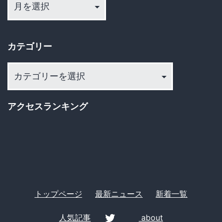
送
ー
ー
カ
り
ザ
イ
ー
カテゴリー
ブ
に
カ
激
テ
震
ゴ
が
アクセスランキング
リ
走
ー
る！
トップページ
最新ニュース
新着一覧
人気記事
about