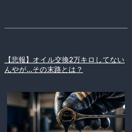
ツ
車
に
乗
る
と
【悲報】オイル交換2万キロしてない
国
んやが…その末路とは？
産
車
が”お
も
ち
ゃ”に
感