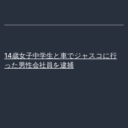
油
飲
ん
だ
吉
14歳女子中学生と車でジャスコに行
野
った男性会社員を逮捕
凌
雅
く
ん
(21)、
少
女