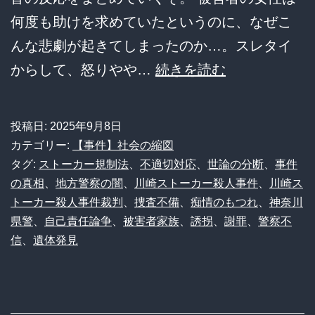
何度も助けを求めていたというのに、なぜこ
んな悲劇が起きてしまったのか…。スレタイ
【悲
からして、怒りやや…
続きを読む
報】
川
投稿日:
2025年9月8日
崎
カテゴリー:
【事件】社会の縮図
ス
タグ:
ストーカー規制法
、
不適切対応
、
世論の分断
、
事件
の真相
、
地方警察の闇
、
川崎ストーカー殺人事件
、
川崎ス
ト
トーカー殺人事件裁判
、
捜査不備
、
痴情のもつれ
、
神奈川
ー
県警
、
自己責任論争
、
被害者家族
、
誘拐
、
謝罪
、
警察不
カ
信
、
遺体発見
ー
殺
人