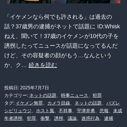
し
て
「イケメンなら何でも許される」は過去の
逮
話？37歳男の逮捕がネットで話題に ID:Whisk
捕
ねえ、聞いて！37歳のイケメンが10代の子を
さ
誘拐したってニュースが話題になってるんだ
れ
けど、その容疑者の顔がもう…なんという
て
【画
か、ク…
続きを読む
し
像】
ま
「ホ
投稿日:
2025年7月7日
う
テ
カテゴリー:
ネットの話題
、
時事ニュース
、
犯罪
ｗ
ル
タグ:
イケメン無罪
、
カメラ目線
、
ネットの話題
、
バズレ
シピリュウジ
、
ホスト風
、
不祥事
、
宇津井勇
、
悲報
、
未成
ｗ
行
年者誘拐
、
犯罪
、
衝撃
、
誘拐
、
議論
、
迷惑行為
、
逮捕
ｗ
こ