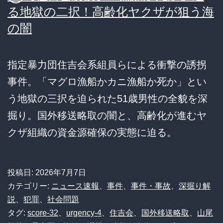
る地獄の二択！高齢化ヤクザが狙う海
の闇
指定暴力団住吉会系組員らによる衝撃の誘拐
事件。「マグロ漁船かカニ漁船か死か」とい
う地獄の三択を迫られた51歳男性の全貌を深
掘り。国外移送略取の闇と、高齢化が進むヤ
クザ組織の資金源確保の実態に迫る。
投稿日:
2026年7月7日
カテゴリー:
ニュース速報
、
事件
、
事件・事故
、
深掘り解
説
、
犯罪
、
社会問題
タグ:
score-32
、
urgency-4
、
住吉会
、
国外移送略取
、
山尾