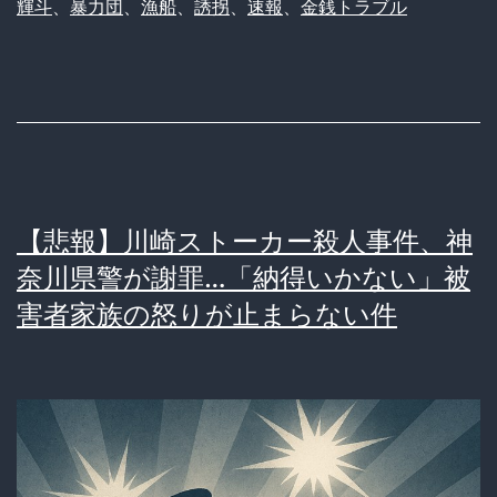
輝斗
、
暴力団
、
漁船
、
誘拐
、
速報
、
金銭トラブル
【悲報】川崎ストーカー殺人事件、神
奈川県警が謝罪…「納得いかない」被
害者家族の怒りが止まらない件