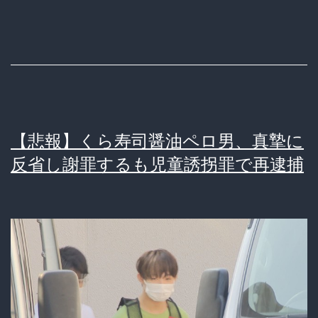
生
と
車
で
ジ
【悲報】くら寿司醤油ペロ男、真摯に
ャ
反省し謝罪するも児童誘拐罪で再逮捕
ス
コ
に
行
っ
た
男