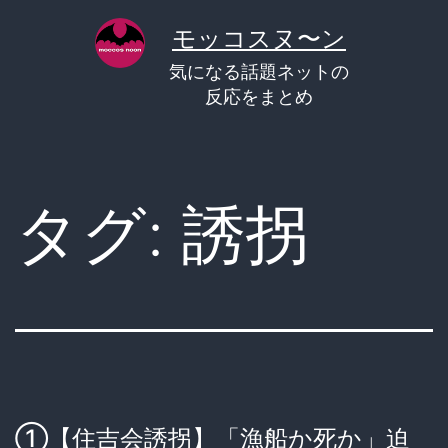
コ
モッコスヌ〜ン
ン
気になる話題ネットの
テ
反応をまとめ
ン
ツ
へ
タグ:
誘拐
ス
キ
ッ
プ
①【住吉会誘拐】「漁船か死か」迫