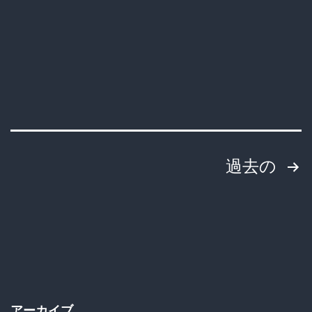
醤
油
ペ
ロ
男、
真
投
過去の
摯
に
稿
反
の
省
ペ
し
謝
ー
罪
アーカイブ