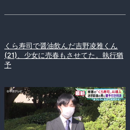
が
の
強
少
す
女
ぎ
に
て
声
くら寿司で醤油飲んだ吉野凌雅くん
ネ
を
(21)、少女に売春もさせてた。執行猶
タ
か
予
に
け
さ
て
れ
誘
る
拐
女
二