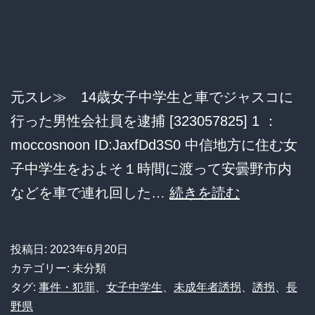
に
売
春
も
元スレ≫ 14歳女子中学生と車でジャスコに
さ
行った男性会社員を逮捕 [323057825] 1 ：
せ
moccosnoon ID:JaxfDd3S0 中信地方に住む女
て
子中学生をおよそ１時間に渡って安曇野市内
た。
14
などを車で連れ回した…
続きを読む
執
歳
行
女
投稿日:
2023年6月20日
猶
子
カテゴリー: 未分類
予
中
タグ:
事件・犯罪
、
女子中学生
、
未成年者誘拐
、
誘拐
、
長
野県
学