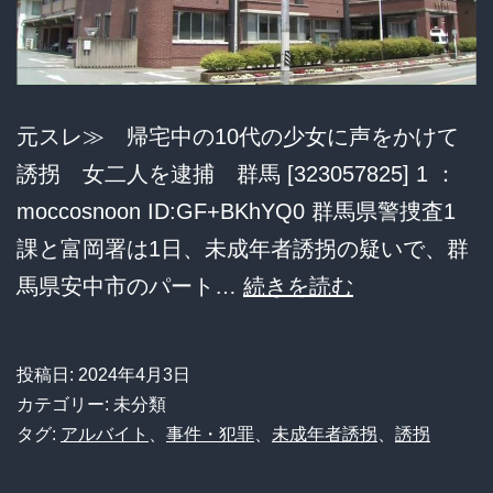
た
37
歳、
あ
元スレ≫ 帰宅中の10代の少女に声をかけて
ま
誘拐 女二人を逮捕 群馬 [323057825] 1 ：
り
moccosnoon ID:GF+BKhYQ0 群馬県警捜査1
に
課と富岡署は1日、未成年者誘拐の疑いで、群
も
帰
馬県安中市のパート…
続きを読む
カ
宅
メ
中
投稿日:
2024年4月3日
ラ
の
カテゴリー: 未分類
目
10
タグ:
アルバイト
、
事件・犯罪
、
未成年者誘拐
、
誘拐
線
代