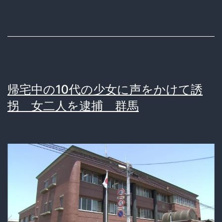
ｗ
う
か」
10
代
少
帰宅中の10代の少女に声をかけて誘
女
拐 女二人を逮捕 群馬
を
2
ヶ
月
保
護
し