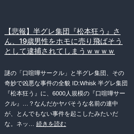
事
件、
神
【悲報】半グレ集団『松本狂う』さ
奈
ん、19歳男性をホモに売り飛ばそう
川
として逮捕されてしまうｗｗｗｗ
県
警
謎の「口喧嘩サークル」と半グレ集団、その
が
奇妙で凶悪な事件の全貌 ID:Whisk 半グレ集団
謝
『松本狂う』に、6000人規模の『口喧嘩サー
罪…
クル』…？なんだかヤバそうな名前の連中
「納
が、とんでもない事件を起こしたみたいだ
得
【悲
な。ネッ…
続きを読む
い
報】