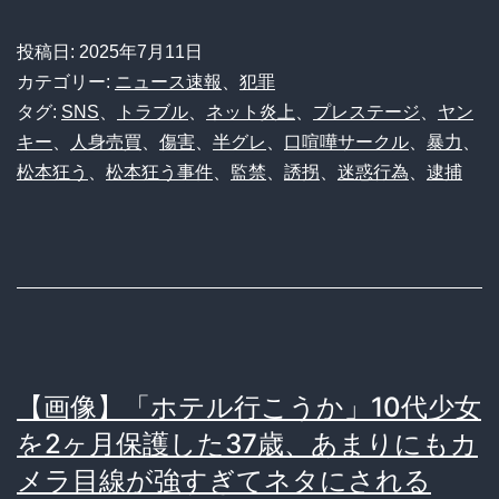
か
半
投稿日:
2025年7月11日
な
グ
カテゴリー:
ニュース速報
、
犯罪
い」
レ
タグ:
SNS
、
トラブル
、
ネット炎上
、
プレステージ
、
ヤン
被
キー
、
人身売買
、
傷害
、
半グレ
、
口喧嘩サークル
、
暴力
、
集
害
松本狂う
、
松本狂う事件
、
監禁
、
誘拐
、
迷惑行為
、
逮捕
団
者
『松
家
本
族
狂
の
う』
怒
さ
り
【画像】「ホテル行こうか」10代少女
ん、
が
を2ヶ月保護した37歳、あまりにもカ
19
止
メラ目線が強すぎてネタにされる
歳