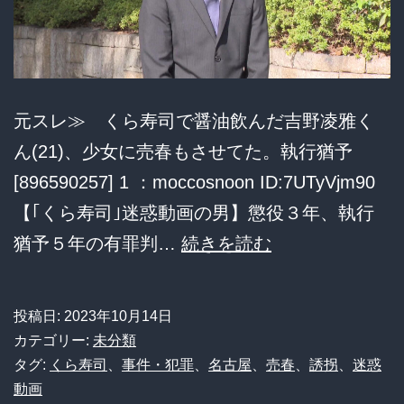
人
を
逮
捕
元スレ≫ くら寿司で醤油飲んだ吉野凌雅く
群
ん(21)、少女に売春もさせてた。執行猶予
馬
[896590257] 1 ：moccosnoon ID:7UTyVjm90
【｢くら寿司｣迷惑動画の男】懲役３年、執行
く
猶予５年の有罪判…
続きを読む
ら
寿
投稿日:
2023年10月14日
司
カテゴリー:
未分類
で
タグ:
くら寿司
、
事件・犯罪
、
名古屋
、
売春
、
誘拐
、
迷惑
動画
醤