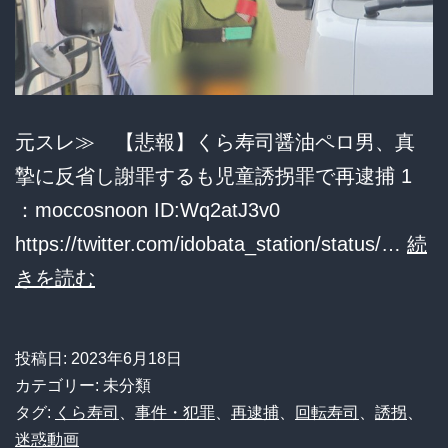
性
会
社
員
元スレ≫ 【悲報】くら寿司醤油ペロ男、真
を
摯に反省し謝罪するも児童誘拐罪で再逮捕 1
逮
：moccosnoon ID:Wq2atJ3v0
捕
https://twitter.com/idobata_station/status/…
続
【悲
きを読む
報】
く
投稿日:
2023年6月18日
ら
カテゴリー: 未分類
寿
タグ:
くら寿司
、
事件・犯罪
、
再逮捕
、
回転寿司
、
誘拐
、
迷惑動画
司