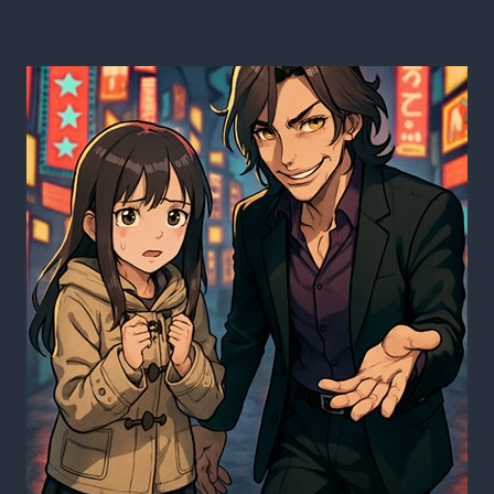
ま
男
ら
性
な
を
い
ホ
件
モ
に
売
り
飛
ば
そ
う
と