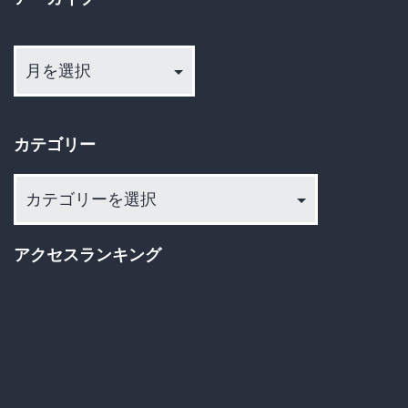
ジ
す
ア
送
る
ー
も
カ
り
児
イ
カテゴリー
童
ブ
誘
カ
拐
テ
ゴ
罪
アクセスランキング
リ
で
ー
再
逮
捕