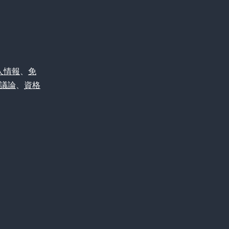
人情報
、
免
議論
、
資格