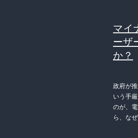
マイ
ーザ
か？
政府が推
いう手厳
のが、電
ら、な