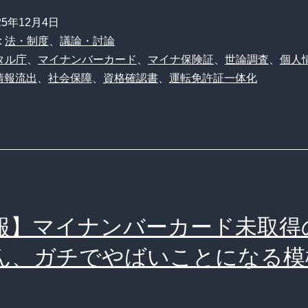
ナ
25年12月4日
保
:
法・制度
、
議論・討論
険
タル庁
、
マイナンバーカード
、
マイナ保険証
、
世論調査
、
個人
情報流出
、
社会保障
、
資格確認書
、
運転免許証一体化
証“完
全
移
行”の
波
紋
報】マイナンバーカード未取得
と、
マ
ん、ガチでやばいことになる模
イ
ナ