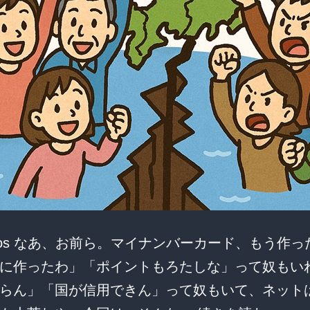
と
疑
問
の
声
が
続
出！
occos なあ、お前ら。マイナンバーカード、もう作
に作ったわ」「ポイントもろたしな」って奴もい
らん」「国が信用できん」って奴もいて、ネット