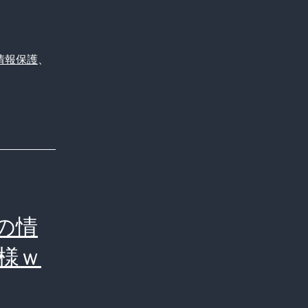
か？
情報保護
、
の情
様ｗ