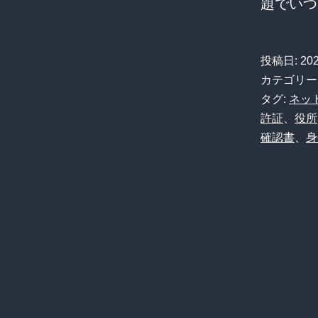
題でい
投稿日:
20
カテゴリー
タグ:
ネッ
許証
、
役所
確認書
、
身