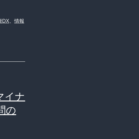
ナ
保
険
療DX
、
情報
証、
更
新
手
続
き
マイナ
の“非
効
問の
率”に
ユ
ー