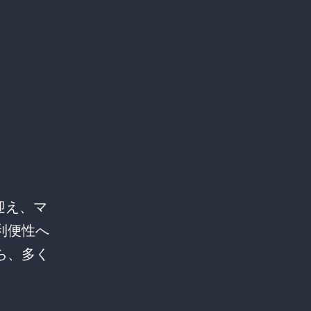
ザ
ー
激
怒！
本
当
に
「ク
迎え、マ
ソ
利便性へ
す
ら、多く
ぎ
る」
の