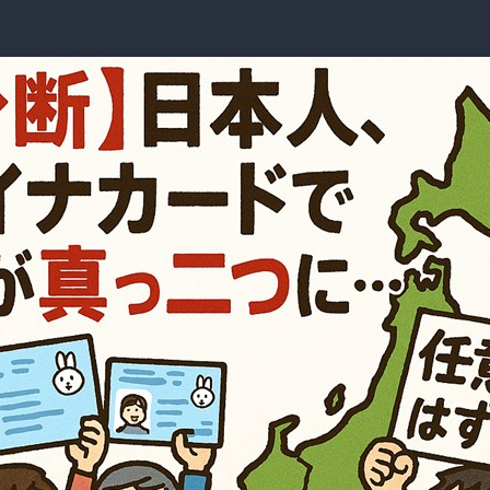
免
許
証
一
体
化
の
落
と
し
穴：
混
乱