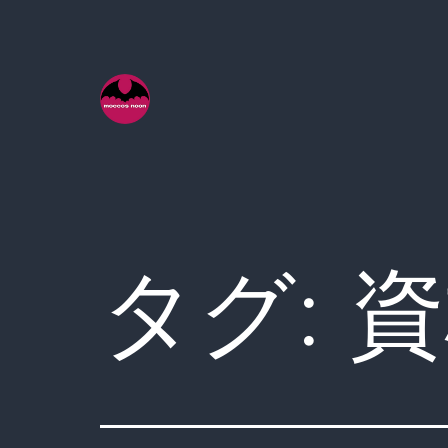
コ
ン
テ
ン
ツ
へ
ス
キ
タグ:
資
ッ
プ