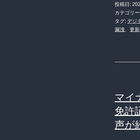
投稿日:
20
カテゴリー
タグ:
デジ
漏洩
、
更新
マイ
免許
声が