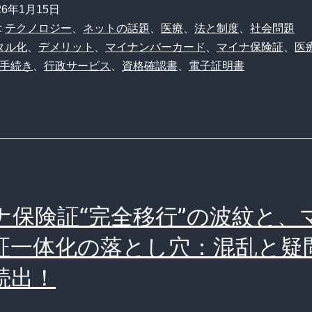
26年1月15日
:
テクノロジー
、
ネットの話題
、
医療
、
法と制度
、
社会問題
タル化
、
デメリット
、
マイナンバーカード
、
マイナ保険証
、
医
手続き
、
行政サービス
、
資格確認書
、
電子証明書
ナ保険証“完全移行”の波紋と、
証一体化の落とし穴：混乱と疑
続出！