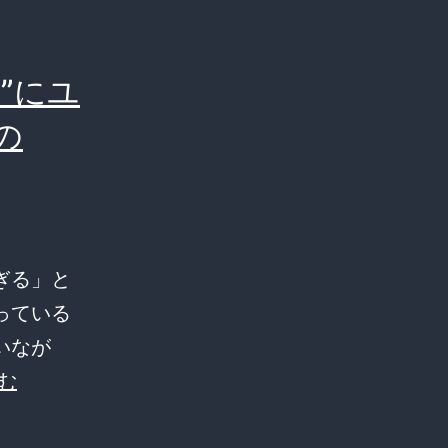
”にユ
の
ぎる」と
っている
いなが
マ
む
イ