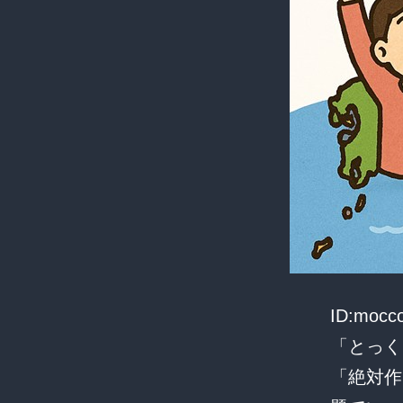
ID:m
「とっく
「絶対作