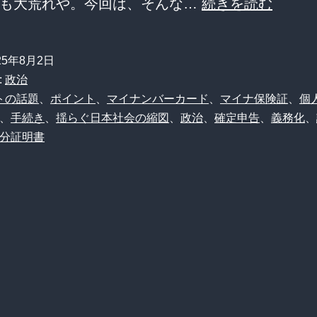
【悲
つも大荒れや。今回は、そんな…
続きを読む
報】
マ
25年8月2日
イ
:
政治
ナ
トの話題
、
ポイント
、
マイナンバーカード
、
マイナ保険証
、
個
、
手続き
、
揺らぐ日本社会の縮図
、
政治
、
確定申告
、
義務化
、
ン
分証明書
バ
ー
カ
ー
ド
未
取
得