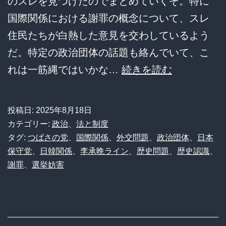
のスレを見つけたのでまとめていくぞ。特に
国際関係における謝罪の概念について、スレ
住民たちが白熱した意見を交わしているよう
だ。特定の政治団体の話題も絡んでいて、こ
【衝
れは一筋縄ではいかな…
続きを読む
撃】
「謝
投稿日:
2025年8月18日
罪
カテゴリー:
政治
、
法と制度
し
タグ:
つばさの党
、
国際関係
、
外交問題
、
政治団体
、
日本
保守党
、
日韓関係
、
李承晩ライン
、
歴史問題
、
歴史認識
、
た
謝罪
、
選挙妨害
ら
負
け」
と