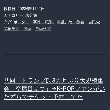
参
歳
投稿日:
2023年5月22日
政
無
カテゴリー: 未分類
党
職
タグ:
ポスター
、
事件・犯罪
、
県議
、
統一教会
、
自民党
、
の
花角英世
、
選挙
、
選挙妨害
「統
ガ
一
チ
ガ
ン
ー！！
コ
自
バ
民
ト
共同「トランプ氏3カ月ぶり大規模集
党
ル
会 空席目立つ」→K-POPファンがい
候
たずらでチケット予約してた
補
の