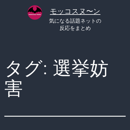
コ
モッコスヌ〜ン
ン
気になる話題ネットの
テ
反応をまとめ
ン
ツ
へ
タグ:
選挙妨
ス
キ
害
ッ
プ