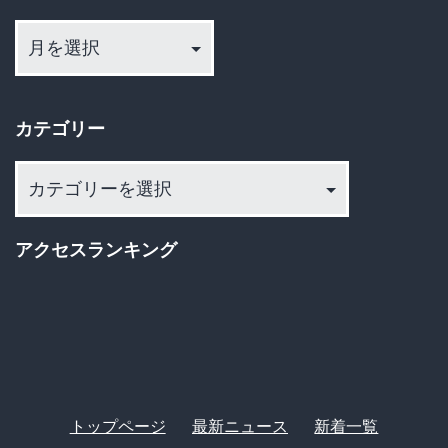
る
ア
害
ｗ
ー
す
カ
ｗ
る
イ
ｗ
カテゴリー
ブ
な！
ｗ
Ｔ
カ
ｗ
Ｂ
テ
ｗ
ゴ
Ｓ
ｗ
アクセスランキング
リ
や
ｗ
ー
テ
ｗ
レ
ｗ
ビ
朝
トップページ
最新ニュース
新着一覧
日