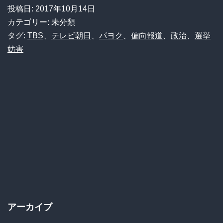
首
札
投稿日:
2017年10月14日
相
カテゴリー: 未分類
幌
へ
タグ:
TBS
、
テレビ朝日
、
パヨク
、
偏向報道
、
政治
、
選挙
で
妨害
の
も
ヤ
一
ジ
般
に
聴
聴
衆
衆
に
か
説
ら
教
「選
さ
挙
アーカイブ
れ
妨