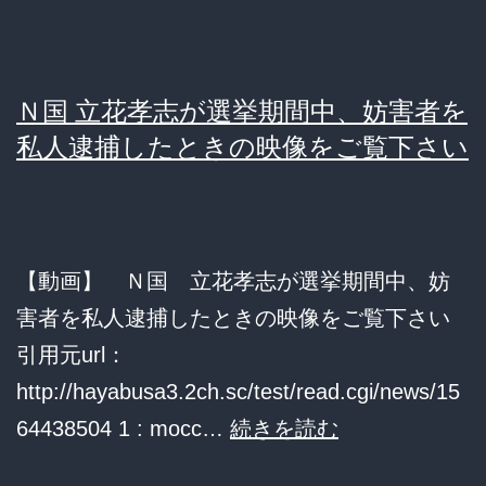
認
カ
定
月
シ
ぶ
Ｎ国 立花孝志が選挙期間中、妨害者を
ー
り
私人逮捕したときの映像をご覧下さい
ル
大
を
規
貼
模
っ
【動画】 Ｎ国 立花孝志が選挙期間中、妨
集
て
害者を私人逮捕したときの映像をご覧下さい
会
逮
引用元url：
空
捕
http://hayabusa3.2ch.sc/test/read.cgi/news/15
席
Ｎ
64438504 1 : mocc…
続きを読む
目
国
立