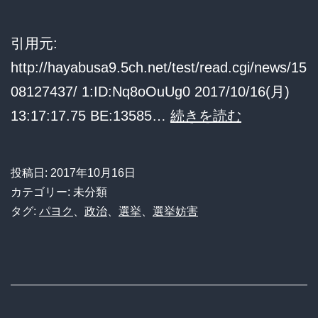
を
ケ
私
ッ
引用元:
人
ト
http://hayabusa9.5ch.net/test/read.cgi/news/15
逮
予
08127437/ 1:ID:Nq8oOuUg0 2017/10/16(月)
捕
約
安
13:17:17.75 BE:13585…
続きを読む
し
し
倍
た
て
総
投稿日:
2017年10月16日
と
た
理
カテゴリー: 未分類
き
の
タグ:
パヨク
、
政治
、
選挙
、
選挙妨害
の
演
映
説
像
を
を
妨