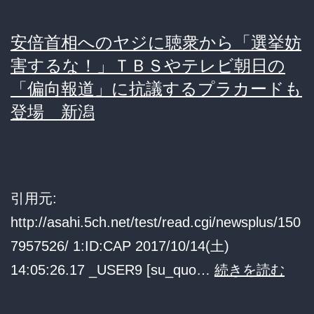
ご
害
覧
す
安倍首相へのヤジに聴衆から「選挙妨
下
る
害するな！」ＴＢＳやテレビ朝日の
さ
パ
「偏向報道」に抗議するプラカードも
い
登場 新潟
ヨ
ク、
千
葉・
引用元:
新
http://asahi.5ch.net/test/read.cgi/newsplus/150
潟
7957526/ 1:ID:CAP 2017/10/14(土)
に
安
14:05:26.17 _USER9 [su_quo…
続きを読む
続
倍
き