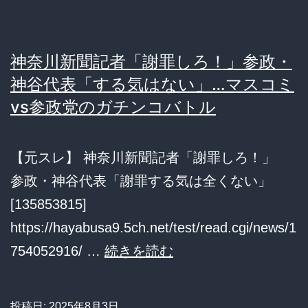
い
う
神奈川新聞記者「謝罪しろ！」参政・
風
神谷代表「する気はない」…マスコミ
潮、
vs参政党のガチンコバトル
な
ぜ
【元スレ】 神奈川新聞記者「謝罪しろ！」
日
参政・神谷代表「謝罪する気は全くない」
本
[135853815]
で
https://hayabusa9.5ch.net/test/read.cgi/news/1
広
神
754052916/ …
続きを読む
が
奈
る？
川
歴
投稿日:
2025年8月3日