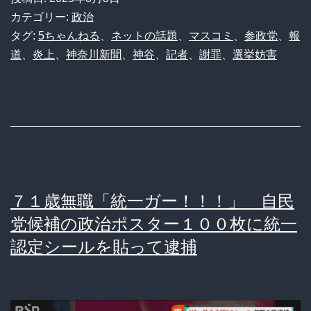
新
史
カテゴリー:
政治
聞
タグ:
5ちゃんねる
、
ネットの話題
、
マスコミ
、
参政党
、
報
的
道
、
炎上
、
神奈川新聞
、
神谷
、
記者
、
謝罪
、
選挙妨害
記
背
者
景
「謝
と
罪
国
し
際
ろ！」
感
７１歳無職「統一ガー！！！」 自民
参
覚
党候補の政治ポスター１００枚に統一
政・
の
認定シールを貼って逮捕
神
ズ
谷
レ
代
を