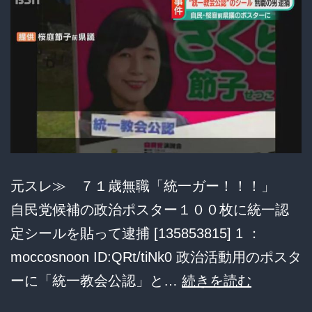
表
巡
「す
る
る
住
気
民
は
の
な
反
い」
応
…
元スレ≫ ７１歳無職「統一ガー！！！」
マ
自民党候補の政治ポスター１００枚に統一認
ス
定シールを貼って逮捕 [135853815] 1 ：
コ
moccosnoon ID:QRt/tiNk0 政治活動用のポスタ
ミ
７
ーに「統一教会公認」と…
続きを読む
vs
１