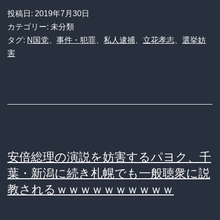
立
つ」
投稿日:
2019年7月30日
花
→K-
カテゴリー: 未分類
孝
タグ:
N国党
、
事件・犯罪
、
私人逮捕
、
立花孝志
、
選挙妨
POP
害
志
フ
が
ァ
選
ン
挙
が
期
い
間
た
安倍総理の演説を妨害するパヨク、千
中、
ず
葉・新潟に続き札幌でも一般聴衆に説
妨
ら
教されるｗｗｗｗｗｗｗｗｗｗ
害
で
者
チ