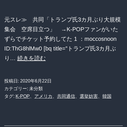
政
治
元スレ≫ 共同「トランプ氏3カ月ぶり大規模
ポ
集会 空席目立つ」 →K-POPファンがいた
ス
ずらでチケット予約してた 1 ：moccosnoon
タ
ID:ThG8hlMw0 [bq title=”トランプ氏3カ月ぶ
ー
共
り…
続きを読む
１
同
０
「ト
投稿日:
2020年6月22日
０
ラ
カテゴリー: 未分類
枚
ン
タグ:
K-POP
、
アメリカ
、
共同通信
、
選挙妨害
、
韓国
に
プ
統
氏
一
3