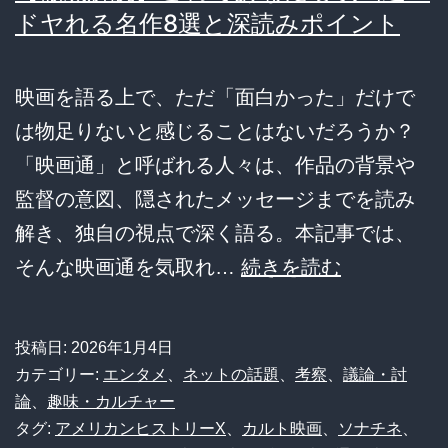
ドヤれる名作8選と深読みポイント
映画を語る上で、ただ「面白かった」だけで
は物足りないと感じることはないだろうか？
「映画通」と呼ばれる人々は、作品の背景や
監督の意図、隠されたメッセージまでを読み
解き、独自の視点で深く語る。本記事では、
【徹
そんな映画通を気取れ…
続きを読む
底
解
投稿日:
2026年1月4日
説】
カテゴリー:
エンタメ
、
ネットの話題
、
考察
、
議論・討
こ
論
、
趣味・カルチャー
タグ:
アメリカンヒストリーX
、
カルト映画
、
ソナチネ
、
れ