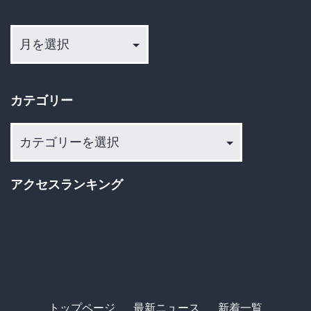
た
ア
ち
ー
は
カ
映
イ
カテゴリー
ブ
画
を
カ
見
テ
ゴ
た
アクセスランキング
リ
ー
トップページ
最新ニュース
新着一覧