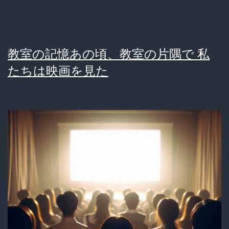
ぶ
名
作
教室の記憶あの頃、教室の片隅で 私
映
たちは映画を見た
画
10
選
が
ア
ツ
す
ぎ
る