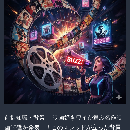
作
8
選
と
深
読
み
ポ
イ
ン
ト
前提知識・背景 「映画好きワイが選ぶ名作映
画10選を発表」！このスレッドが立った背景