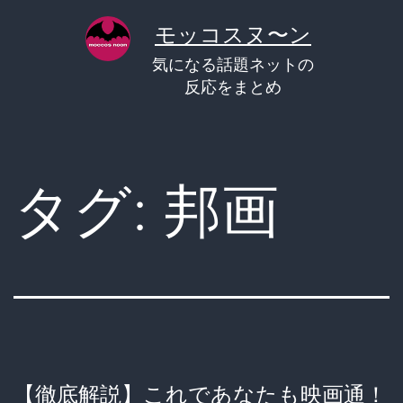
コ
モッコスヌ〜ン
ン
気になる話題ネットの
テ
反応をまとめ
ン
ツ
へ
タグ:
邦画
ス
キ
ッ
プ
【徹底解説】これであなたも映画通！