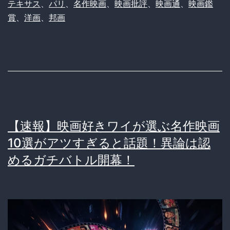
テキサス
、
パリ
、
名作映画
、
映画批評
、
映画通
、
映画鑑
で
賞
、
洋画
、
邦画
あ
な
た
も
映
画
【速報】映画好きワイが選ぶ名作映画
通！
10選がアツすぎると話題！異論は認
ド
めるガチバトル開幕！
ヤ
れ
る
名