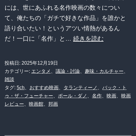
には、世にあふれる名作映画の数々につい
て、俺たちの「ガチで好きな作品」を誰かと
語り合いたい！というアツい情熱があるん
【速
だ！一口に「名作」と…
続きを読む
報】
映
投稿日:
2025年12月19日
画
カテゴリー:
エンタメ
、
議論・討論
、
趣味・カルチャー
、
好
雑談
タグ:
5ch
、
おすすめ映画
、
タランティーノ
、
バック・ト
き
ゥ・ザ・フューチャー
、
ポール・ダノ
、
名作
、
映画
、
映画
ワ
レビュー
、
映画館
、
邦画
イ
が
選