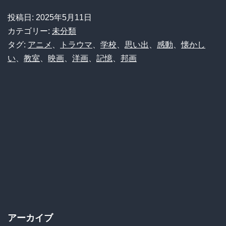
ル
の
投稿日:
2025年5月11日
開
記
カテゴリー:
未分類
幕！
憶
タグ:
アニメ
、
トラウマ
、
学校
、
思い出
、
感動
、
懐かし
い
、
教室
、
映画
、
洋画
、
記憶
、
邦画
あ
の
頃、
教
室
の
片
隅
で
私
アーカイブ