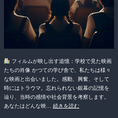
と
話
題！
異
論
は
認
フィルムが映し出す追憶：学校で見た映画
め
たちの肖像 かつての学び舎で、私たちは様々
る
な映画と出会いました。感動、興奮、そして
ガ
時にはトラウマ。忘れられない銀幕の記憶を
チ
辿り、当時の感情や社会背景を考察します。
バ
教
あなたはどんな映…
続きを読む
ト
室